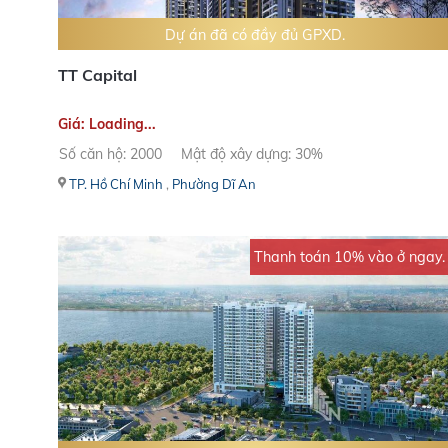
Dự án đã có đầy đủ GPXD.
TT Capital
Giá: Loading...
Số căn hộ: 2000
Mật độ xây dựng: 30%
TP. Hồ Chí Minh
,
Phường Dĩ An
Thanh toán 10% vào ở ngay.