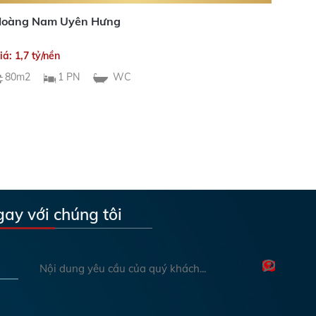
oàng Nam Uyên Hưng
iá: 1,7 tỷ/nền
80m2
1 PN
WC
gay với chúng tôi