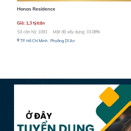
Honas Residence
Giá: 1,3 tỷ/căn
Số căn hộ: 1091
Mật độ xây dựng: 33.08%
TP. Hồ Chí Minh
,
Phường Dĩ An