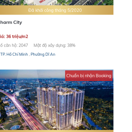
Đã khởi công tháng 5/2020
harm City
iá: 36 triệu/m2
ố căn hộ: 2047
Mật độ xây dựng: 38%
TP. Hồ Chí Minh
,
Phường Dĩ An
Chuẩn bị nhận Booking