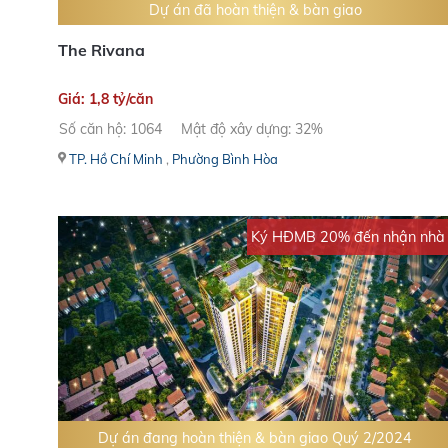
Dự án đã hoàn thiện & bàn giao
The Rivana
Giá: 1,8 tỷ/căn
Số căn hộ: 1064
Mật độ xây dựng: 32%
TP. Hồ Chí Minh
,
Phường Bình Hòa
Ký HĐMB 20% đến nhận nhà
Dự án đang hoàn thiện & bàn giao Quý 2/2024