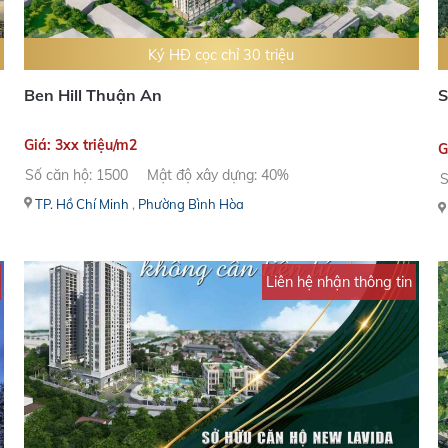
Ký HĐ cọc chỉ 30 triệu
Ben Hill Thuận An
S
Giá: 3xx triệu/m2
G
Số căn hộ: 1500
Mật độ xây dựng: 40%
S
TP. Hồ Chí Minh
,
Phường Bình Hòa
Liên hệ nhận thông tin