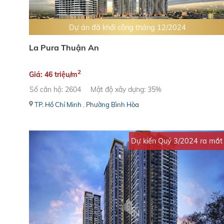
Dự án đã khởi công tháng 12/2024
La Pura Thuận An
2
Giá: 46 triệu/m
Số căn hộ: 2604
Mật độ xây dựng: 35%
TP. Hồ Chí Minh
,
Phường Bình Hòa
Dự kiến Quý 3/2024 ra mắt