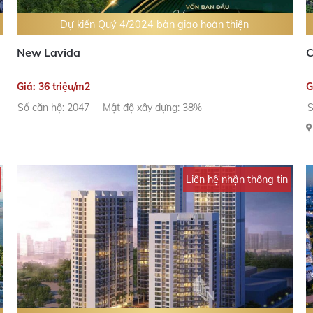
Dự kiến Quý 4/2024 bàn giao hoàn thiện
New Lavida
C
Giá: 36 triệu/m2
G
Số căn hộ: 2047
Mật độ xây dựng: 38%
S
Liên hệ nhận thông tin