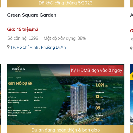
Đã khởi công tháng 5/2023
Green Square Garden
A
Giá: 45 triệu/m2
G
Số căn hộ: 1296
Mật độ xây dựng: 38%
S
TP. Hồ Chí Minh
,
Phường Dĩ An
Ký HĐMB dọn vào ở ngay
Dự án đang hoàn thiện & bàn giao