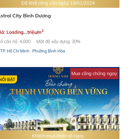
Đã khởi công vào ngày 19/01/2024
stral City Bình Dương
2
iá: Loading...triệu/m
ố căn hộ: 4.000
Mật độ xây dựng: 30%
TP. Hồ Chí Minh
,
Phường Bình Hòa
Mua công chứng ngay
NỔI BẬT
Khách mua nhận sổ ngay