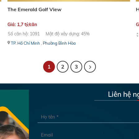
The Emerald Golf View
H
Giá: 1,7 tỷ/căn
G
Số căn hộ: 1091
Mật độ xây dựng: 45%
TP. Hồ Chí Minh
,
Phường Bình Hòa
1
2
3
Liên hệ n