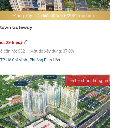
Đang xây - Dự kiện tháng 6/2024 mở bán
town Gateway
2
iá: 29 triệu/m
ố căn hộ: 932
Mật độ xây dựng: 37,8%
TP. Hồ Chí Minh
,
Phường Bình Hòa
Liên hệ nhận thông tin