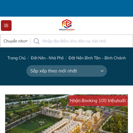
Skip
to
content
Trang Chủ
/
Đất Nền - Nhà Phố
/
Đất Nền Bình Tân – Bình Chánh
Nhận Booking 100 triệu/suất