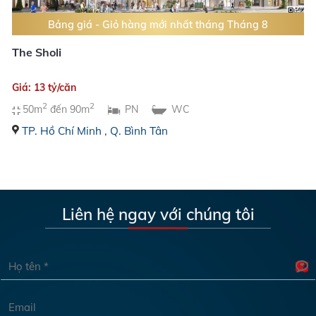
Bảng giá - Giỏ hàng mới nhất tháng Tháng 8
The Sholi
Giá: 13 tỷ/căn
2
2
50m
đến 90m
PN
WC
TP. Hồ Chí Minh
,
Q. Bình Tân
Liên hệ ngay với chúng tôi