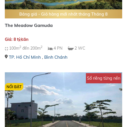
Bảng giá - Giỏ hàng mới nhất tháng Tháng 8
The Meadow Gamuda
Giá: 8 tỷ/căn
2
2
100m
đến 200m
4 PN
2 WC
TP. Hồ Chí Minh
,
Bình Chánh
Sổ riêng từng nền
NỔI BẬT