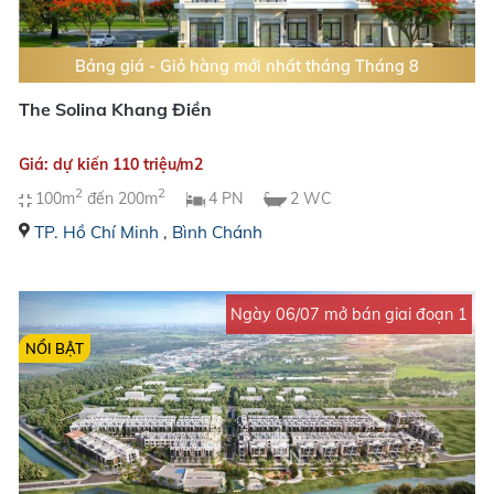
Bảng giá - Giỏ hàng mới nhất tháng Tháng 8
The Solina Khang Điền
Giá: dự kiến 110 triệu/m2
2
2
100m
đến 200m
4 PN
2 WC
TP. Hồ Chí Minh
,
Bình Chánh
Ngày 06/07 mở bán giai đoạn 1
NỔI BẬT