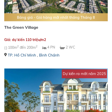
Bảng giá - Giỏ hàng mới nhất tháng Tháng 8
The Green Village
Giá: dự kiến 110 triệu/m2
2
2
100m
đến 200m
4 PN
2 WC
TP. Hồ Chí Minh
,
Bình Chánh
Dự kiến ra mắt năm 2025