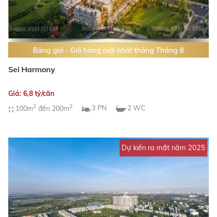
Bảng giá - Giỏ hàng mới nhất tháng Tháng 8
Sei Harmony
Giá: 6,8 tỷ/căn
2
2
100m
đến 200m
3 PN
2 WC
Dự kiến ra mắt năm 2025