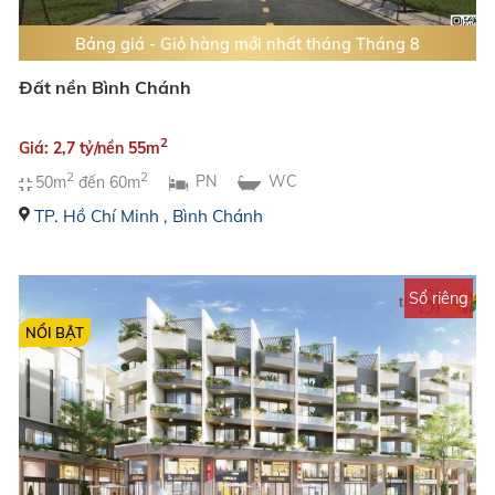
Bảng giá - Giỏ hàng mới nhất tháng Tháng 8
Đất nền Bình Chánh
2
Giá: 2,7 tỷ/nền 55m
2
2
50m
đến 60m
PN
WC
TP. Hồ Chí Minh
,
Bình Chánh
Sổ riêng
NỔI BẬT