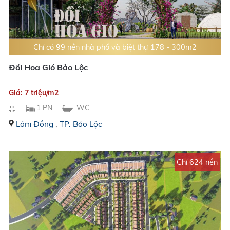
Chỉ có 99 nền nhà phố và biệt thự 178 - 300m2
Đồi Hoa Gió Bảo Lộc
Giá: 7 triệu/m2
1 PN
WC
Lâm Đồng
,
TP. Bảo Lộc
Chỉ 624 nền