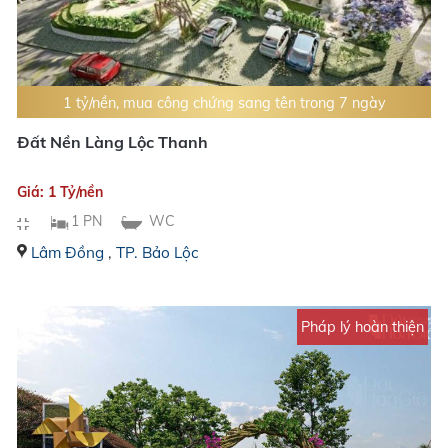
1 tỷ/nền, mua công chứng sang tên trong 7 ngày
Đất Nền Làng Lộc Thanh
Giá: 1 Tỷ/nền
1 PN
WC
Lâm Đồng
,
TP. Bảo Lộc
Pháp lý hoàn thiện