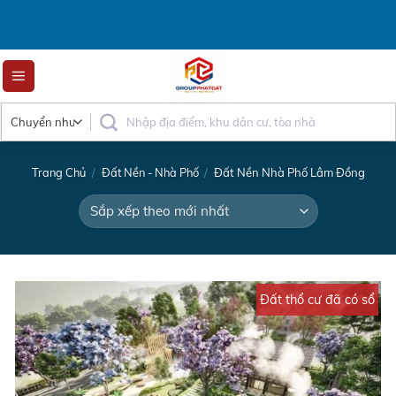
Skip
to
content
Trang Chủ
/
Đất Nền - Nhà Phố
/
Đất Nền Nhà Phố Lâm Đồng
Đất thổ cư đã có sổ