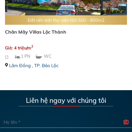
Đất nền biệt thự diện tích 500 - 800m2
Chân Mây Villas Lộc Thành
2
Giá: 4 triệu/m
1 PN
WC
Lâm Đồng
,
TP. Bảo Lộc
Liên hệ ngay với chúng tôi