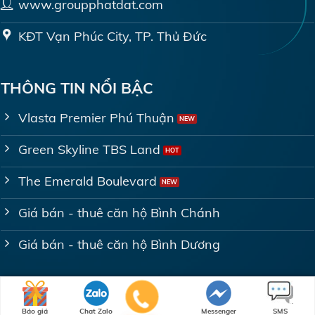
www.groupphatdat.com
KĐT Vạn Phúc City, TP. Thủ Đức
THÔNG TIN NỔI BẬC
Vlasta Premier Phú Thuận
Green Skyline TBS Land
The Emerald Boulevard
Giá bán - thuê căn hộ Bình Chánh
Giá bán - thuê căn hộ Bình Dương
Copyright 2023 © Cẩm Nang Nhà Đất | By Pha Lê Solution
Báo giá
Chat Zalo
Messenger
SMS