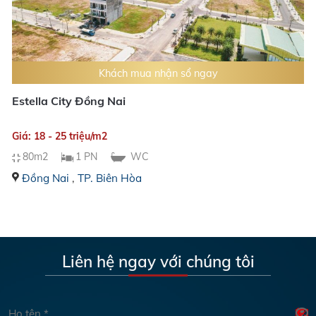
Khách mua nhận sổ ngay
Estella City Đồng Nai
Giá: 18 - 25 triệu/m2
80m2
1 PN
WC
Đồng Nai
,
TP. Biên Hòa
Liên hệ ngay với chúng tôi