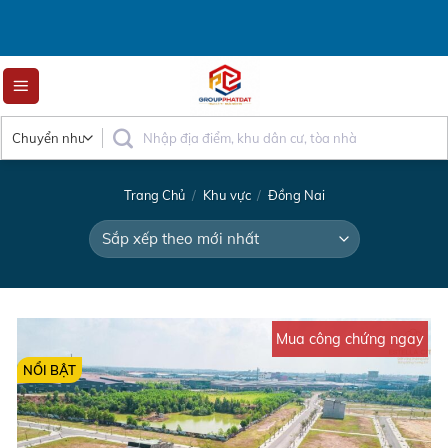
Skip
to
content
Trang Chủ
/
Khu vực
/
Đồng Nai
Mua công chứng ngay
NỔI BẬT