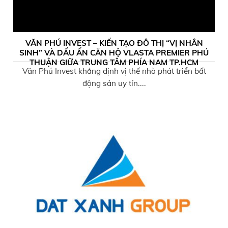
VĂN PHÚ INVEST – KIẾN TẠO ĐÔ THỊ “VỊ NHÂN
SINH” VÀ DẤU ẤN CĂN HỘ VLASTA PREMIER PHÚ
THUẬN GIỮA TRUNG TÂM PHÍA NAM TP.HCM
Văn Phú Invest khẳng định vị thế nhà phát triển bất
động sản uy tín....