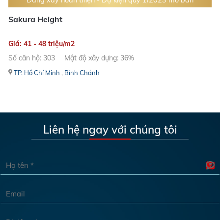
Đang xây hoàn thiện - Dự kiện quý 1/2023 mở bán
Sakura Height
Giá: 41 - 48 triệu/m2
Số căn hộ: 303
Mật độ xây dựng: 36%
TP. Hồ Chí Minh
,
Bình Chánh
Liên hệ ngay với chúng tôi