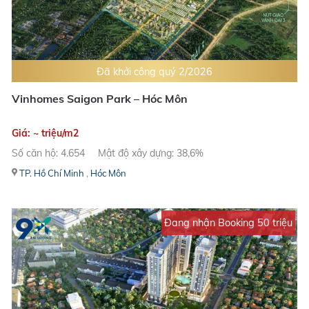
Đã khởi công quý 2/2026
Vinhomes Saigon Park – Hóc Môn
Giá: ~ triệu/m2
Số căn hộ: 4.654
Mật độ xây dựng: 38,6%
TP. Hồ Chí Minh
,
Hóc Môn
Đang nhận Booking 50 triệu