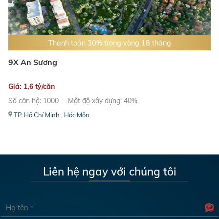
Thanh toán 30% trong vòng 18 tháng
9X An Sương
Giá: 1,6 tỷ/căn
Số căn hộ: 1000
Mật độ xây dựng: 40%
TP. Hồ Chí Minh
,
Hóc Môn
Liên hệ ngay với chúng tôi