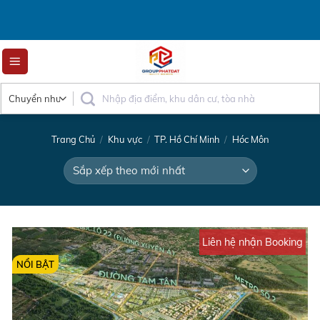
Skip
to
content
Trang Chủ
/
Khu vực
/
TP. Hồ Chí Minh
/
Hóc Môn
Liên hệ nhận Booking
NỔI BẬT