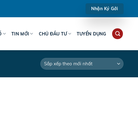
Nhận Ký Gởi
Ố
TIN MỚI
CHỦ ĐẦU TƯ
TUYỂN DỤNG