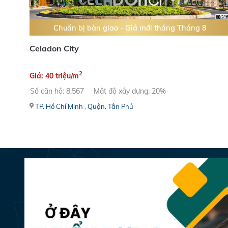
Chuẩn bị bàn giao - Giá mới tháng Tháng 8
Celadon City
2
Giá: 40 triệu/m
Số căn hộ: 8.567
Mật độ xây dựng: 20%
TP. Hồ Chí Minh
,
Quận. Tân Phú