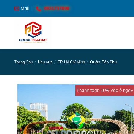
Skip
0931737898
Mail
to
content
Trang Chủ
/
Khu vực
/
TP. Hồ Chí Minh
/
Quận. Tân Phú
Thanh toán 10% vào ở ngay