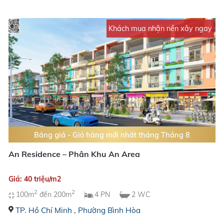
Khách mua nhận nền xây ngay
Bảng giá - Giỏ hàng mới nhất tháng Tháng 8
An Residence – Phân Khu An Area
Giá: 40 triệu/m2
2
2
100m
đến 200m
4 PN
2 WC
TP. Hồ Chí Minh
,
Phường Bình Hòa