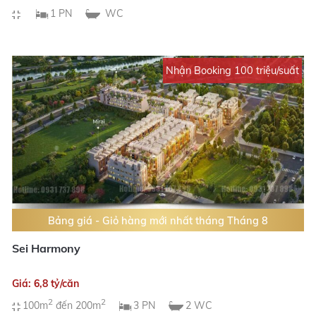
1 PN
WC
Nhận Booking 100 triệu/suất
Bảng giá - Giỏ hàng mới nhất tháng Tháng 8
Sei Harmony
Giá: 6,8 tỷ/căn
2
2
100m
đến 200m
3 PN
2 WC