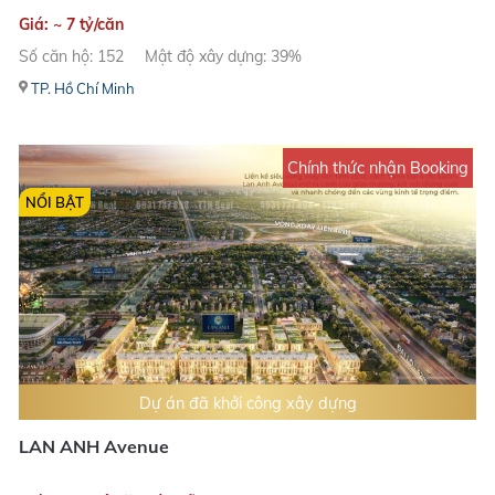
Giá: ~ 7 tỷ/căn
Số căn hộ: 152
Mật độ xây dựng: 39%
TP. Hồ Chí Minh
Chính thức nhận Booking
NỔI BẬT
Dự án đã khởi công xây dựng
LAN ANH Avenue