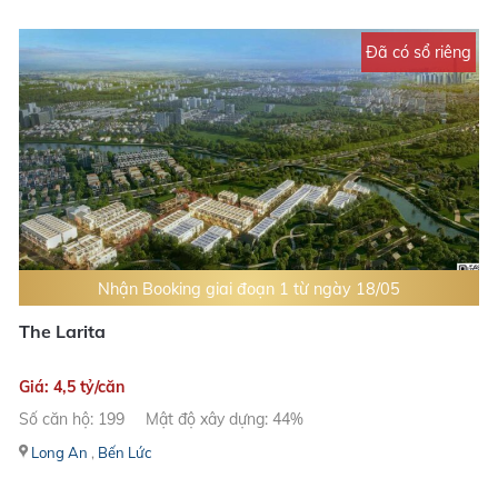
Đã có sổ riêng
Nhận Booking giai đoạn 1 từ ngày 18/05
The Larita
Giá: 4,5 tỷ/căn
Số căn hộ: 199
Mật độ xây dựng: 44%
Long An
,
Bến Lức