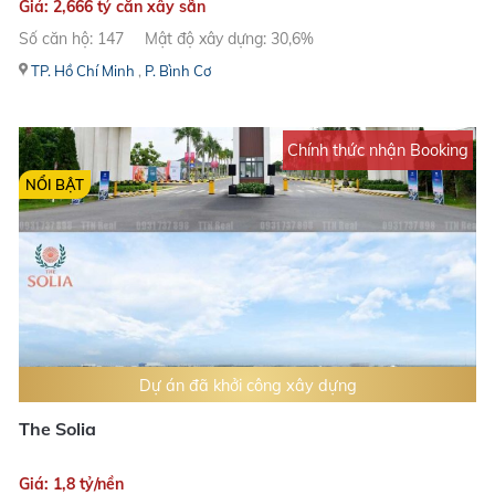
Giá: 2,666 tỷ căn xây sẵn
Số căn hộ: 147
Mật độ xây dựng: 30,6%
TP. Hồ Chí Minh
,
P. Bình Cơ
Chính thức nhận Booking
NỔI BẬT
Dự án đã khởi công xây dựng
The Solia
Giá: 1,8 tỷ/nền