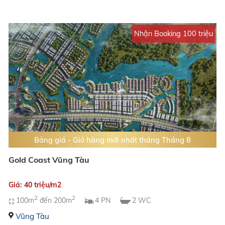
Nhận Booking 100 triệu
Bảng giá - Giỏ hàng mới nhất tháng Tháng 8
Gold Coast Vũng Tàu
Giá: 40 triệu/m2
2
2
100m
đến 200m
4 PN
2 WC
Vũng Tàu