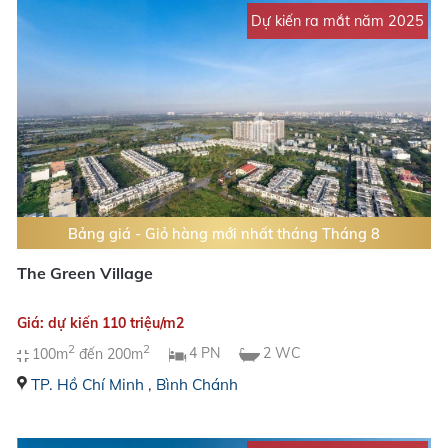
Dự kiến ra mắt năm 2025
Bảng giá - Giỏ hàng mới nhất tháng Tháng 8
The Green Village
Giá: dự kiến 110 triệu/m2
2
2
100m
đến 200m
4 PN
2 WC
TP. Hồ Chí Minh
,
Bình Chánh