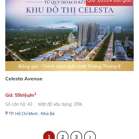
Quý 3/2024 bàn giao
Bảng giá - Chính sách mới nhất Tháng Tháng 8
Celesta Avenue
2
Giá: 55triệu/m
Số căn hộ: 43
Mật độ xây dựng: 35%
TP. Hồ Chí Minh
,
Nhà Bè
1
2
3