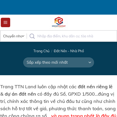
Skip
to
content
Trang Chủ
/
Đất Nền - Nhà Phố
Trang TTN Land luôn cập nhật các
đất nền riêng lẽ
&
dự án đất nền
có đầy đủ Sổ, GPXD 1/500…đúng vị
trí, chính xác thông tin về chủ đầu tư cũng như chính
sách hỗ trợ tốt về giá, phương thức thanh toán, sang
tên công chứng ra sổ…
và quan trọng nhất là đầy đủ