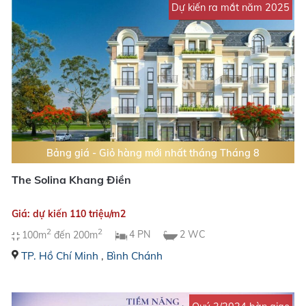
Dự kiến ra mắt năm 2025
Bảng giá - Giỏ hàng mới nhất tháng Tháng 8
The Solina Khang Điền
Giá: dự kiến 110 triệu/m2
2
2
100m
đến 200m
4 PN
2 WC
TP. Hồ Chí Minh
,
Bình Chánh