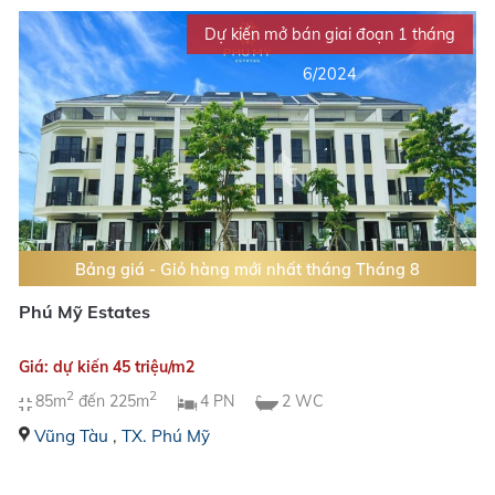
Dự kiến mở bán giai đoạn 1 tháng
6/2024
Bảng giá - Giỏ hàng mới nhất tháng Tháng 8
Phú Mỹ Estates
Giá: dự kiến 45 triệu/m2
2
2
85m
đến 225m
4 PN
2 WC
Vũng Tàu
,
TX. Phú Mỹ