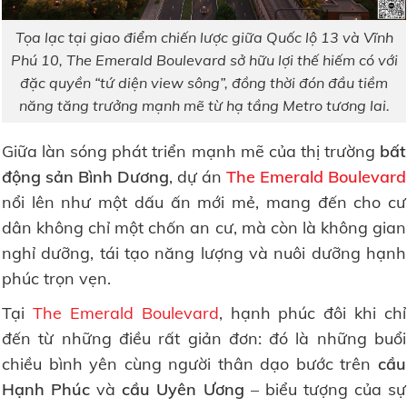
Tọa lạc tại giao điểm chiến lược giữa Quốc lộ 13 và Vĩnh
Phú 10, The Emerald Boulevard sở hữu lợi thế hiếm có với
đặc quyền “tứ diện view sông”, đồng thời đón đầu tiềm
năng tăng trưởng mạnh mẽ từ hạ tầng Metro tương lai.
Giữa làn sóng phát triển mạnh mẽ của thị trường
bất
động sản Bình Dương
, dự án
The Emerald Boulevard
nổi lên như một dấu ấn mới mẻ, mang đến cho cư
dân không chỉ một chốn an cư, mà còn là không gian
nghỉ dưỡng, tái tạo năng lượng và nuôi dưỡng hạnh
phúc trọn vẹn.
Tại
The Emerald Boulevard
, hạnh phúc đôi khi chỉ
đến từ những điều rất giản đơn: đó là những buổi
chiều bình yên cùng người thân dạo bước trên
cầu
Hạnh Phúc
và
cầu Uyên Ương
– biểu tượng của sự