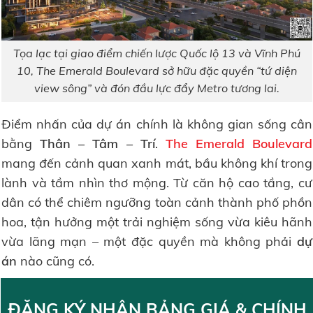
Tọa lạc tại giao điểm chiến lược Quốc lộ 13 và Vĩnh Phú
10, The Emerald Boulevard sở hữu đặc quyền “tứ diện
view sông” và đón đầu lực đẩy Metro tương lai.
Điểm nhấn của dự án chính là không gian sống cân
bằng
Thân – Tâm – Trí
.
The Emerald Boulevard
mang đến cảnh quan xanh mát, bầu không khí trong
lành và tầm nhìn thơ mộng. Từ căn hộ cao tầng, cư
dân có thể chiêm ngưỡng toàn cảnh thành phố phồn
hoa, tận hưởng một trải nghiệm sống vừa kiêu hãnh
vừa lãng mạn – một đặc quyền mà không phải
dự
án
nào cũng có.
ĐĂNG KÝ NHẬN BẢNG GIÁ & CHÍNH