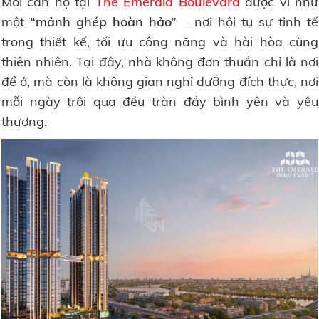
Mỗi căn hộ tại
The Emerald Boulevard
được ví như
một
“mảnh ghép hoàn hảo”
– nơi hội tụ sự tinh tế
trong thiết kế, tối ưu công năng và hài hòa cùng
thiên nhiên. Tại đây,
nhà
không đơn thuần chỉ là nơi
để ở, mà còn là không gian nghỉ dưỡng đích thực, nơi
mỗi ngày trôi qua đều tràn đầy bình yên và yêu
thương.