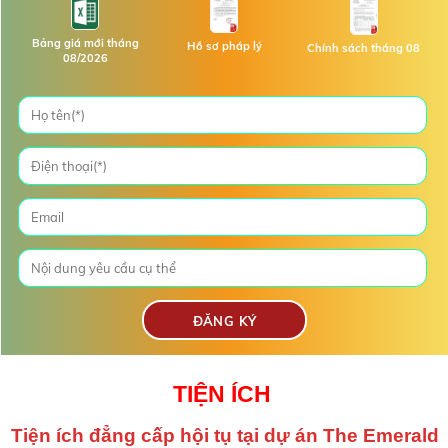
Bảng giá mới tháng
Hồ sơ pháp lý
Chính sách tháng 08
08/2026
TIỆN ÍCH
Tiện ích
đẳng cấp hội tụ tại dự án The Emerald