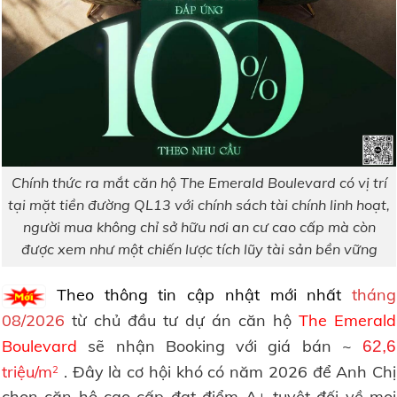
Chính thức ra mắt căn hộ The Emerald Boulevard có vị trí
tại mặt tiền đường QL13 với chính sách tài chính linh hoạt,
người mua không chỉ sở hữu nơi an cư cao cấp mà còn
được xem như một chiến lược tích lũy tài sản bền vững
Theo thông tin cập nhật mới nhất
tháng
08/2026
từ chủ đầu tư dự án căn hộ
The Emerald
Boulevard
sẽ nhận Booking với giá bán ~
62,6
triệu/m
. Đây là cơ hội khó có năm 2026 để Anh Chị
2
chon căn hộ cao cấp đạt điểm A+ tuyệt đối về mọi