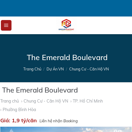
Skip
to
content
The Emerald Boulevard
Trang Chủ
/
Dự Án VN
/
Chung Cư - Căn Hộ VN
The Emerald Boulevard
Trang chủ
› Chung Cư - Căn Hộ VN
› TP. Hồ Chí Minh
› Phường Bình Hòa
Giá:
1,9 tỷ/căn
Liên hệ nhận Booking