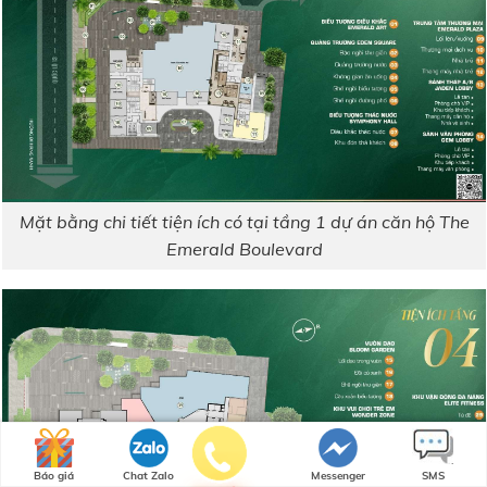
Mặt bằng chi tiết tiện ích có tại tầng 1 dự án căn hộ The
Emerald Boulevard
Báo giá
Chat Zalo
Messenger
SMS