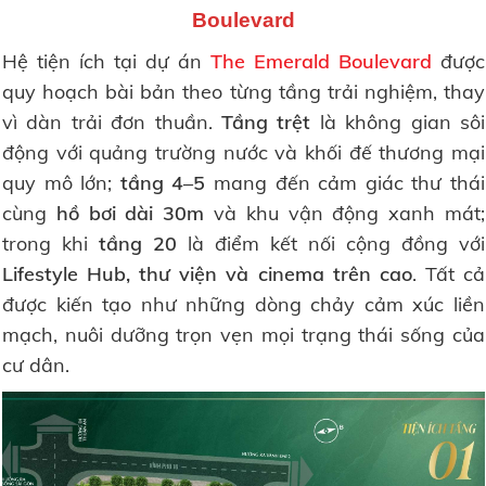
Boulevard
Hệ tiện ích tại dự án
The Emerald Boulevard
được
quy hoạch bài bản theo từng tầng trải nghiệm, thay
vì dàn trải đơn thuần.
Tầng trệt
là không gian sôi
động với quảng trường nước và khối đế thương mại
quy mô lớn;
tầng 4–5
mang đến cảm giác thư thái
cùng
hồ bơi dài 30m
và khu vận động xanh mát;
trong khi
tầng 20
là điểm kết nối cộng đồng với
Lifestyle Hub, thư viện và cinema trên cao
. Tất cả
được kiến tạo như những dòng chảy cảm xúc liền
mạch, nuôi dưỡng trọn vẹn mọi trạng thái sống của
cư dân.