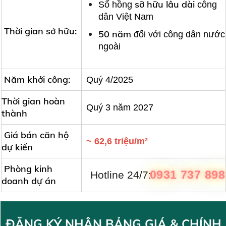
sỡ hữu lâu dài
Sổ hồng
công
dân Việt Nam
Thời gian sở hữu:
50 năm
đối với công dân nước
ngoài
Năm khởi công:
Quý 4/2025
Thời gian hoàn
Quý 3 năm 2027
thành
Giá bán căn hộ
~ 62,6 triệu/m²
dự kiến
Phòng kinh
0931 737 898
Hotline 24/7:
doanh dự án
ĐĂNG KÝ NHẬN BẢNG GIÁ & CHÍNH