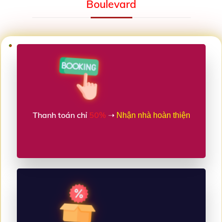
Boulevard
Thanh toán chỉ
50%
➝
Nhận nhà hoàn thiện