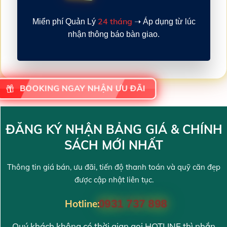
24 tháng
Miển phí Quản Lý
➝ Áp dụng từ lúc
nhận thông báo bàn giao.
BOOKING NGAY NHẬN ƯU ĐÃI
ĐĂNG KÝ NHẬN BẢNG GIÁ & CHÍNH
SÁCH MỚI NHẤT
Thông tin giá bán, ưu đãi, tiến độ thanh toán và quỹ căn đẹp
được cập nhật liên tục.
Hotline:
0931 737 898
Quý khách không có thời gian gọi HOTLINE thì nhắn