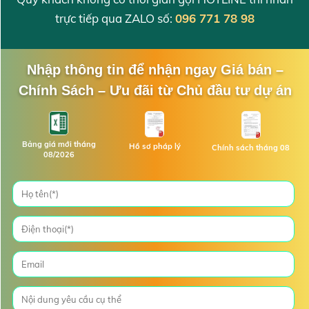
trực tiếp qua ZALO số:
096 771 78 98
Nhập thông tin để nhận ngay Giá bán –
Chính Sách – Ưu đãi từ Chủ đầu tư dự án
Bảng giá mới tháng
Hồ sơ pháp lý
Chính sách tháng 08
08/2026