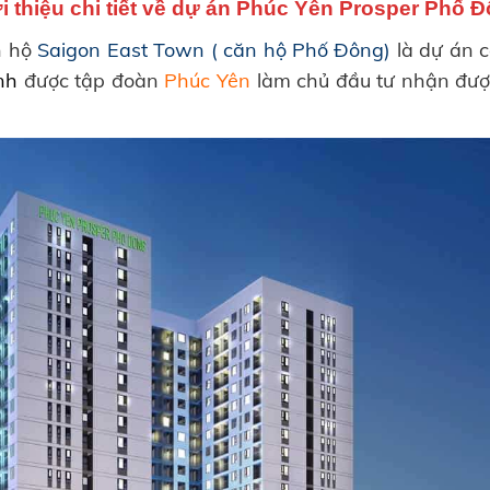
i thiệu chi tiết về dự án Phúc Yên Prosper Phố 
n hộ
Saigon East Town ( căn hộ Phố Đông)
là dự án c
nh
được tập đoàn
Phúc Yên
làm chủ đầu tư nhận được