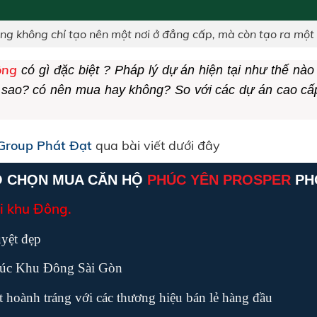
g không chỉ tạo nên một nơi ở đẳng cấp, mà còn tạo ra một 
ông
có gì đặc biệt ? Pháp lý dự án hiện tại như thế nà
 sao? có nên mua hay không? So với các dự án cao c
Group Phát Đạt
qua bài viết dưới đây
O CHỌN MUA CĂN HỘ
PHÚC YÊN PROSPER
PH
ại khu Đông.
yệt đẹp
khúc Khu Đông Sài Gòn
t hoành tráng với các thương hiệu bán lẻ hàng đầu