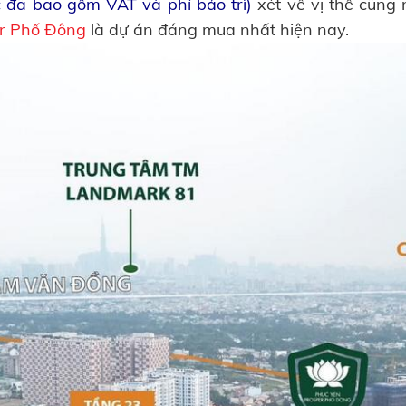
c đã bao gồm VAT và phí bảo trì)
xét về vị thế cũng 
r Phố Đông
là dự án đáng mua nhất hiện nay.