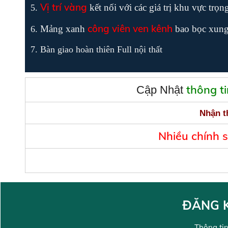
Vị trí vàng
kết nối với các giá trị khu vực trọn
công viên ven kênh
Mảng xanh
bao bọc xung
Bàn giao hoàn thiên Full nội thất
thông t
Cập Nhật
Nhận t
Nhiều chính 
ĐĂNG K
Thông tin