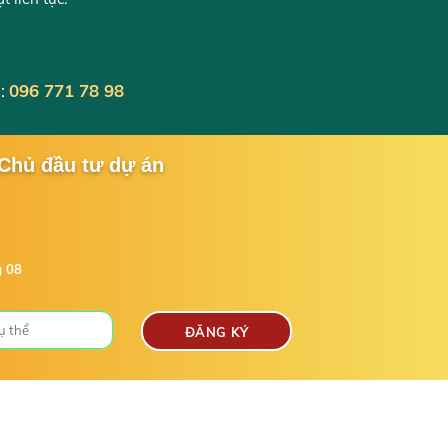
:
096 771 78 98
 Chủ đầu tư dự án
g 08