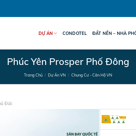
DỰ ÁN
CONDOTEL
ĐẤT NỀN – NHÀ PH
Phúc Yên Prosper Phố Đông
Trang Chủ
/
Dự Án VN
/
Chung Cư - Căn Hộ VN
Thủ Đức