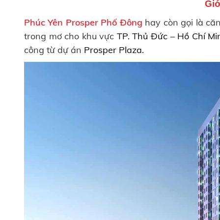
Giớ
Phúc Yên Prosper Phố Đông
hay còn gọi là că
trong mơ cho khu vực
TP. Thủ Đức – Hồ Chí Mi
công từ dự án
Prosper Plaza.