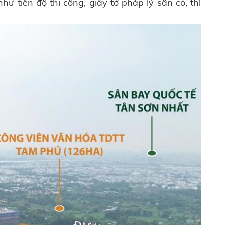
như tiến độ thi công, giấy tờ pháp lý sẵn có, thì