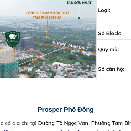
Loại:
Số Block:
Quy mô:
Số căn hộ:
Prosper Phố Đông
c có địa chỉ tại
Đường Tô Ngọc Vân, Phường Tam Bì