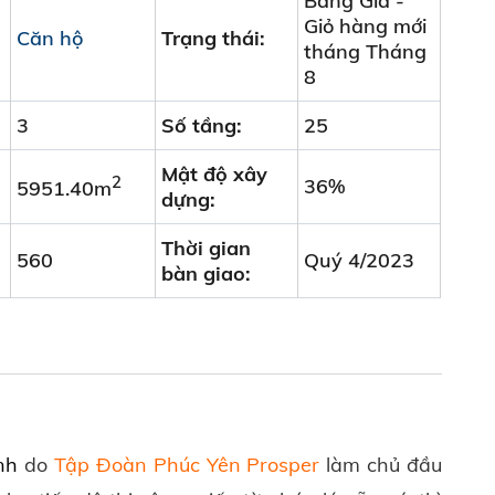
Bảng Giá -
Giỏ hàng mới
Căn hộ
Trạng thái:
tháng Tháng
8
3
Số tầng:
25
Mật độ xây
2
36%
5951.40m
dựng:
Thời gian
560
Quý 4/2023
bàn giao:
nh
do
Tập Đoàn Phúc Yên Prosper
làm chủ đầu