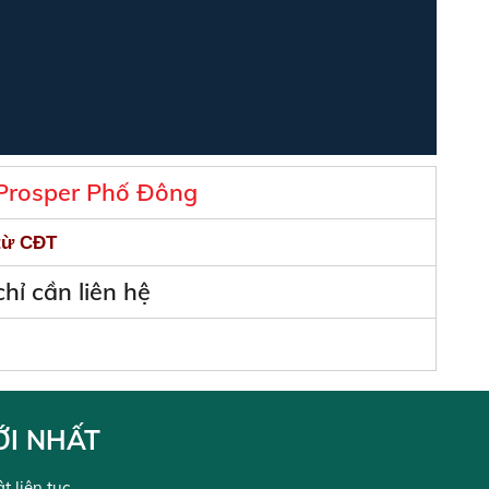
Prosper Phố Đông
 từ CĐT
hỉ cần liên hệ
ỚI NHẤT
 liên tục.