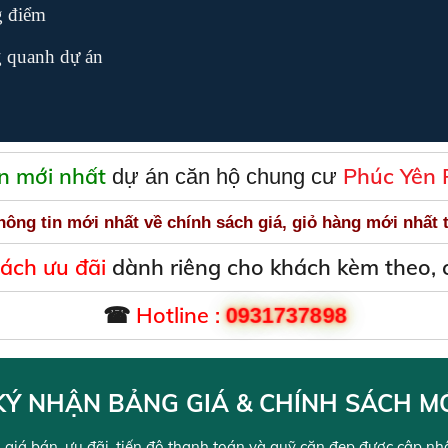
g điểm
 quanh dự án
in mới nhất
Phúc Yên 
dự án căn hộ chung cư
hông tin mới nhất về chính sách giá, giỏ hàng mới nhất
sách ưu đãi
dành riêng cho khách kèm theo, c
☎
Hotline :
0931737898
Ý NHẬN BẢNG GIÁ & CHÍNH SÁCH M
 giá bán, ưu đãi, tiến độ thanh toán và quỹ căn đẹp được cập nhật