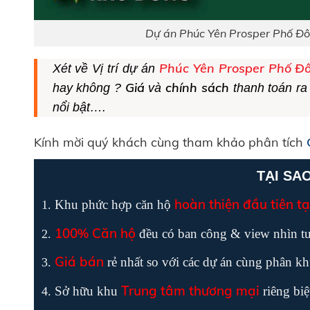
Dự án Phúc Yên Prosper Phố Đôn
Phúc Yên Prosper Phố Đ
Xét về Vị trí dự án
Giá
chính sách
hay không ?
và
thanh toán ra
nổi bật….
Kính mời quý khách cùng tham khảo phân tích
TẠI SA
hoàn thiện đầu tiên t
Khu phức hợp căn hộ
100% Căn hộ
đều có ban công & view nhìn tu
Giá bán
rẻ nhất so với các dự án cùng phân 
Trung tâm thương mại
Sở hữu khu
riêng biệ