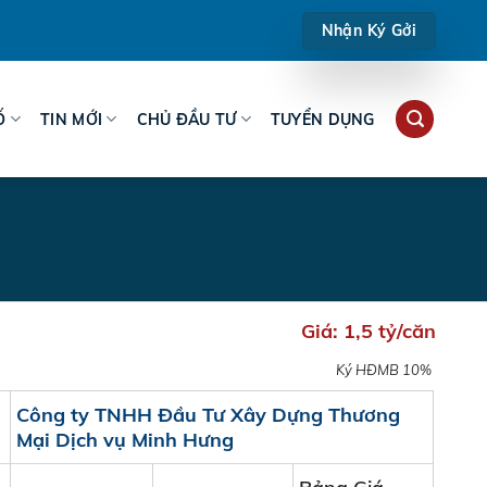
Nhận Ký Gởi
Ố
TIN MỚI
CHỦ ĐẦU TƯ
TUYỂN DỤNG
Giá:
1,5 tỷ/căn
Ký HĐMB 10%
Công ty TNHH Đầu Tư Xây Dựng Thương
Mại Dịch vụ Minh Hưng