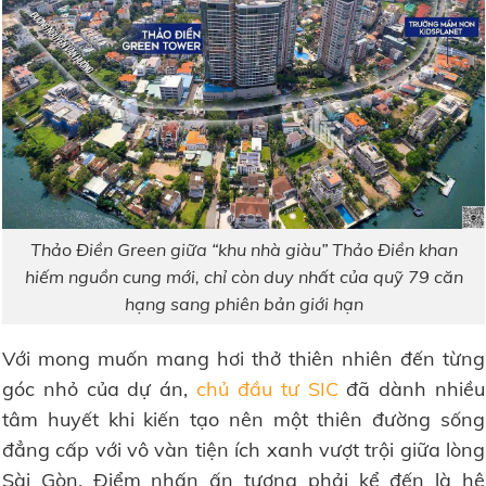
Thảo Điền Green giữa “khu nhà giàu” Thảo Điền khan
hiếm nguồn cung mới, chỉ còn duy nhất của quỹ 79 căn
hạng sang phiên bản giới hạn
Với mong muốn mang hơi thở thiên nhiên đến từng
góc nhỏ của dự án,
chủ đầu tư SIC
đã dành nhiều
tâm huyết khi kiến tạo nên một thiên đường sống
đẳng cấp với vô vàn tiện ích xanh vượt trội giữa lòng
Sài Gòn. Điểm nhấn ấn tượng phải kể đến là hệ