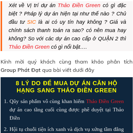
Xét về Vị trí dự án
Thảo Điền Green
có gì đặc
biệt ? Pháp lý dự án hiện tại như thế nào ? Chủ
đầu tư
SIC
là ai có uy tín hay không ?
Giá
và
chính sách
thanh toán ra sao? có nên mua hay
không? So với các dự án cao cấp ở QUẬN 2 thì
Thảo Điền Green
có gì nổi bật….
Kính mời quý khách cùng tham khảo phân tích
Group Phát Đạt
qua bài viết dưới đây
8 LÝ DO ĐỂ MUA
DỰ ÁN CĂN HỘ
HẠNG SANG THẢO ĐIỀN GREEN
Qũy sản phẩm vô cùng khan hiếm
Thảo Điền Green
dự án cao tầng cuối cùng được phê duyệt tại Thảo
Điền
Hội tụ chuỗi tiện ích xanh và dịch vụ xứng tầm đẳng