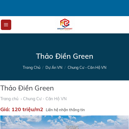
Skip
to
content
Thảo Điền Green
Trang Chủ
/
Dự Án VN
/
Chung Cư - Căn Hộ VN
Thảo Điền Green
Trang chủ
› Chung Cư - Căn Hộ VN
Giá:
120 triệu/m2
Liên hệ nhận thông tin