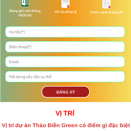
Bảng giá mới tháng
Hồ sơ pháp lý
Chính sách tháng 08
08/2026
VỊ TRÍ
Vị trí dự án
Thảo Điền Green
có điểm gì đặc biệt