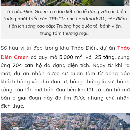
Từ Thảo Điền Green, cư dân kết nối dễ dàng với các biểu
tượng phát triển của TPHCM như Landmark 81, các điểm
tiện ích sống cao cấp: Trường học quốc tế, bệnh viện,
trung tâm thương mại…
Sở hữu vị trí đẹp trong khu Thảo Điền, dự án
Thảo
2
Điền Green
có quy mô
5.000 m
, với
25 tầng
, cung
ứng
204 căn hộ
đa dạng diện tích. Ngay từ khi ra
mắt, dự án nhận được sự quan tâm từ đông đảo
khách hàng và nhà đầu tư, bằng chứng là sự thành
công của lần mở bán đầu tiên khi tất cả căn hộ mở
bán ở giai đoạn này đã tìm được những chủ nhân
đích thực.