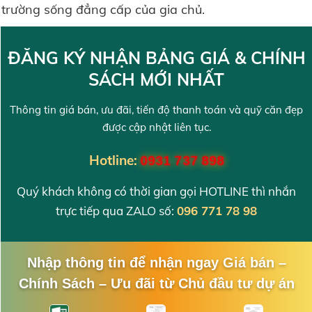
trường sống đẳng cấp của gia chủ.
ĐĂNG KÝ NHẬN BẢNG GIÁ & CHÍNH
SÁCH MỚI NHẤT
Thông tin giá bán, ưu đãi, tiến độ thanh toán và quỹ căn đẹp
được cập nhật liên tục.
Hotline:
0931 737 898
Quý khách không có thời gian gọi HOTLINE thì nhắn
trực tiếp qua ZALO số:
096 771 78 98
Nhập thông tin để nhận ngay Giá bán –
Chính Sách – Ưu đãi từ Chủ đầu tư dự án