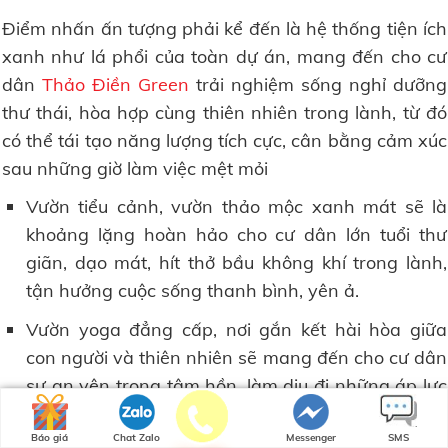
Điểm nhấn ấn tượng phải kể đến là hệ thống tiện ích
xanh như lá phổi của toàn dự án, mang đến cho cư
dân
Thảo Điền Green
trải nghiệm sống nghỉ dưỡng
thư thái, hòa hợp cùng thiên nhiên trong lành, từ đó
có thể tái tạo năng lượng tích cực, cân bằng cảm xúc
sau những giờ làm việc mệt mỏi
Vườn tiểu cảnh, vườn thảo mộc xanh mát sẽ là
khoảng lặng hoàn hảo cho cư dân lớn tuổi thư
giãn, dạo mát, hít thở bầu không khí trong lành,
tận hưởng cuộc sống thanh bình, yên ả.
Vườn yoga đẳng cấp, nơi gắn kết hài hòa giữa
con người và thiên nhiên sẽ mang đến cho cư dân
sự an yên trong tâm hồn, làm dịu đi những áp lực
sau ngày dài mệt mỏi.
Báo giá
Chat Zalo
Messenger
SMS