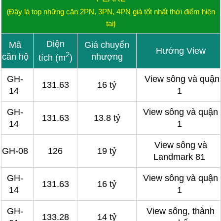
(
Đây là top những căn 2PN, 3PN, 4PN giá tốt nhất thời điểm hiện
)
tại
Diện
Mã
Giá chuyển
Hướng View
2
căn hộ
nhượng
tích (m
)
GH-
View sông và quận
131.63
16 tỷ
14
1
GH-
View sông và quận
131.63
13.8 tỷ
14
1
View sông và
GH-08
126
19 tỷ
Landmark 81
GH-
View sông và quận
131.63
16 tỷ
14
1
GH-
View sông, thành
133.28
14 tỷ