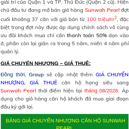
giải trí của Quận 1 và TP. Thủ Đức (Quận 2 cũ). Hiện
chủ đầu tư đang mở bán giỏ hàng
Sunwah Pearl
đợt
2
cuối khoảng 37 căn với giá bán từ
100 triệu/m
, đặc
biệt trong đợt này được áp dụng chính sách vô cùng
ưu đãi khách mua chỉ cần
thanh toán 50%
dọn vào
ở, phần còn lại giãn ra trong 5 năm, miển 4 năm phí
quản lý.
GIÁ CHUYỂN NHƯỢNG – GIÁ THUÊ:
Group
sẽ cập nhật thêm
GIÁ CHUYỂN
Đồng thời,
NHƯỢNG, GIÁ THUÊ
căn hộ hạng siêu sang
Sunwah Pearl
thời điểm hiện tại
Áp
tháng 08/2026.
dụng cho giỏ hàng căn hộ khách đã mua giai đoạn
đầu ký gởi lại.
BẢNG GIÁ CHUYỂN NHƯỢNG CĂN HỘ SUNWAH
PEARL