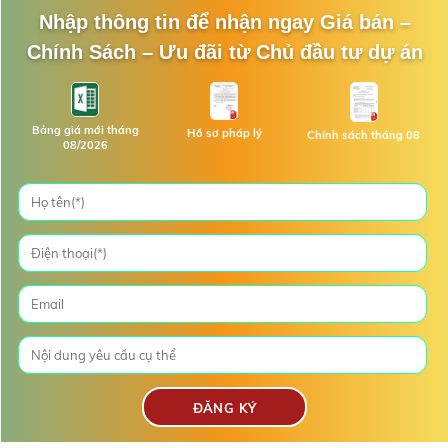
Nhập thông tin để nhận ngay Giá bán –
Chính Sách – Ưu đãi từ Chủ đầu tư dự án
Bảng giá mới tháng
Hồ sơ pháp lý
Chính sách tháng 08
08/2026