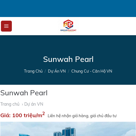
Skip
to
content
Sunwah Pearl
Trang Chủ
/
Dự Án VN
/
Chung Cư - Căn Hộ VN
Sunwah Pearl
Trang chủ
› Dự án VN
2
Giá:
100 triệu/m
Liên hệ nhận giỏ hàng, giá chủ đầu tư