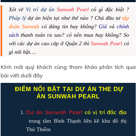
Xét về
Vị trí dự án
Sunwah Pearl
có gì đặc biệt ?
Pháp lý
dự án hiện tại như thế nào ? Chủ đầu tư
tập
đoàn
Sunwah
có đáng tin hay không?
Giá
và
chính
sách
thanh toán ra sao? có nên mua hay không? So
với các dự án cao cấp ở Quận 2 thì
Sunwah Pearl
có
gì nổi bật….
Kính mời quý khách cùng tham khảo phân tích qua
bài viết dưới đây
ĐIỂM NỔI BẬT TẠI DỰ ÁN THE DỰ
ÁN SUNWAH PEARL
Dự án Sunwah Pearl
có vị trí đắc địa
trung tâm Bình Thạnh liền kề khu đô thị
Thủ Thiêm