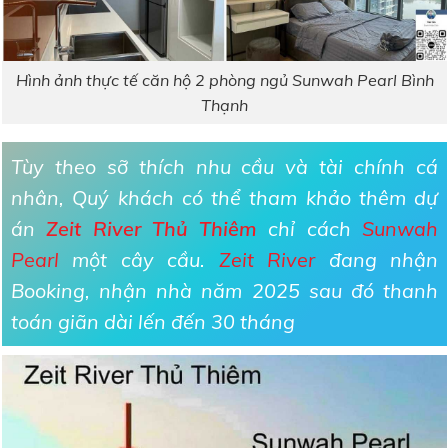
Hình ảnh thực tế căn hộ 2 phòng ngủ Sunwah Pearl Bình
Thạnh
Tùy theo sỡ thích nhu cầu và tài chính cá
nhân, Quý khách có thể tham khảo thêm dự
án
Zeit River Thủ Thiêm
chỉ cách
Sunwah
Pearl
một cây cầu.
Zeit River
đang nhận
Booking, nhận nhà năm 2025 sau đó thanh
toán giãn dài lến đến 30 tháng