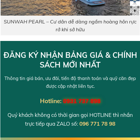
SUNWAH PEARL – Cư dân dễ dàng ngắm hoàng hôn rực
rở khi sở hữu
ĐĂNG KÝ NHẬN BẢNG GIÁ & CHÍNH
SÁCH MỚI NHẤT
Thông tin giá bán, ưu đãi, tiến độ thanh toán và quỹ căn đẹp
được cập nhật liên tục.
Hotline:
0931 737 898
Quý khách không có thời gian gọi HOTLINE thì nhắn
trực tiếp qua ZALO số:
096 771 78 98