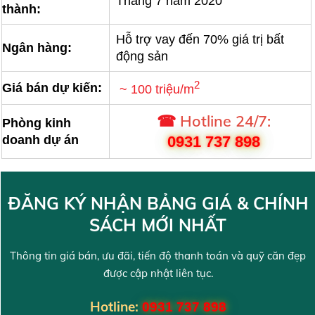
Tháng 7 năm 2020
thành:
Hỗ trợ vay đến 70% giá trị bất
Ngân hàng:
động sản
2
Giá bán dự kiến:
~ 100 triệu/m
☎
Hotline 24/7
:
Phòng kinh
0931 737 898
doanh dự án
ĐĂNG KÝ NHẬN BẢNG GIÁ & CHÍNH
SÁCH MỚI NHẤT
Thông tin giá bán, ưu đãi, tiến độ thanh toán và quỹ căn đẹp
được cập nhật liên tục.
Hotline:
0931 737 898