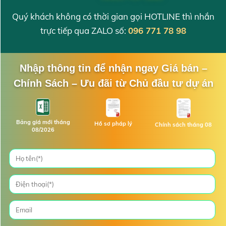
Quý khách không có thời gian gọi HOTLINE thì nhắn
trực tiếp qua ZALO số:
096 771 78 98
Nhập thông tin để nhận ngay Giá bán –
Chính Sách – Ưu đãi từ Chủ đầu tư dự án
Bảng giá mới tháng
Hồ sơ pháp lý
Chính sách tháng 08
08/2026