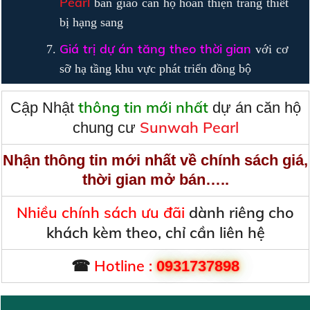
Pearl
bàn giao căn hộ hoàn thiện trang thiết
bị hạng sang
Giá trị dự án tăng theo thời gian
với cơ
sỡ hạ tầng khu vực phát triển đồng bộ
thông tin mới nhất
Cập Nhật
dự án căn hộ
Sunwah Pearl
chung cư
Nhận thông tin mới nhất về chính sách giá,
thời gian mở bán…..
Nhiều chính sách ưu đãi
dành riêng cho
khách kèm theo, chỉ cần liên hệ
☎
Hotline :
0931737898