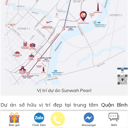
Vị trí dự án Sunwah Pearl
Dự án sở hữu vị trí đẹp tại trung tâm
Quận Bình
Thạnh
, từ vị trí này cư dân sinh sống tại
Sunwah
Pearl
sẽ thuận tiện di chuyển đến tiện ích ngoại khu
Báo giá
Chat Zalo
Messenger
SMS