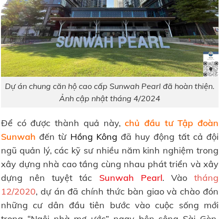
Dự án chung căn hộ cao cấp Sunwah Pearl đã hoàn thiện.
Ảnh cập nhật tháng 4/2024
Để có được thành quả này,
chủ đầu tư Tập đoàn
Sunwah
đến từ
Hồng Kông
đã huy động tất cả đội
ngũ quản lý, các kỹ sư nhiều năm kinh nghiệm trong
xây dựng nhà cao tầng cùng nhau phát triển và xây
dựng nên tuyệt tác
Sunwah Pearl
. Vào
tháng
12/2020
, dự án đã chính thức bàn giao và chào đón
những cư dân đầu tiên bước vào cuộc sống mới
trong “Ngôi nhà mơ ước” ngay bên sông Sài Gòn.