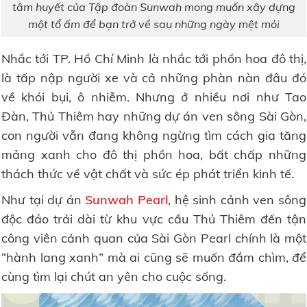
tâm huyết của Tập đoàn Sunwah mong muốn xây dựng
một tổ ấm để bạn trở về sau những ngày mệt mỏi
Nhắc tới TP. Hồ Chí Minh là nhắc tới phồn hoa đô thị,
là tấp nập người xe và cả những phàn nàn đâu đó
về khói bụi, ô nhiễm. Nhưng ở nhiều nơi như Tao
Đàn, Thủ Thiêm hay những dự án ven sông Sài Gòn,
con người vẫn đang không ngừng tìm cách gia tăng
mảng xanh cho đô thị phồn hoa, bất chấp những
thách thức về vật chất và sức ép phát triển kinh tế.
Như tại dự án
Sunwah Pearl
, hệ sinh cảnh ven sông
độc đáo trải dài từ khu vực cầu Thủ Thiêm đến tận
công viên cảnh quan của Sài Gòn Pearl chính là một
“hành lang xanh” mà ai cũng sẽ muốn đắm chìm, để
cùng tìm lại chút an yên cho cuộc sống.