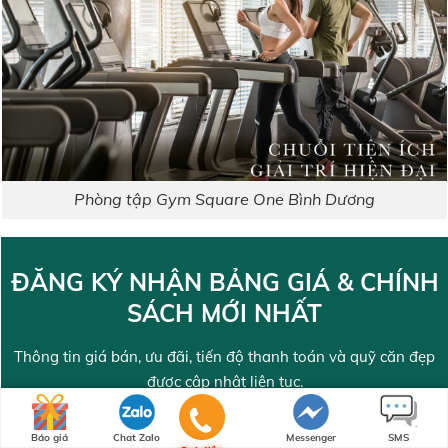
Phòng tập Gym Square One Bình Dương
ĐĂNG KÝ NHẬN BẢNG GIÁ & CHÍNH
SÁCH MỚI NHẤT
Thông tin giá bán, ưu đãi, tiến độ thanh toán và quỹ căn đẹp
được cập nhật liên tục.
Hotline:
0931 737 898
Báo giá
Chat Zalo
Messenger
SMS