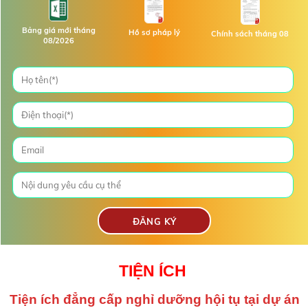
Bảng giá mới tháng
Hồ sơ pháp lý
Chính sách tháng 08
08/2026
TIỆN ÍCH
Tiện ích đẳng cấp nghỉ dưỡng hội tụ tại dự án