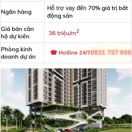
70% giá trị bất
Hỗ trợ vay đến
Ngân hàng
động sản
Giá bán căn
2
36 triệu/m
hộ dự kiến
Phòng kinh
:
0931 737 898
☎
Hotline 24/7
doanh dự án