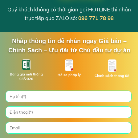
Quý khách không có thời gian gọi HOTLINE thì nhắn
trực tiếp qua ZALO số:
096 771 78 98
Nhập thông tin để nhận ngay Giá bán –
Chính Sách – Ưu đãi từ Chủ đầu tư dự án
Bảng giá mới tháng
Hồ sơ pháp lý
Chính sách tháng 08
08/2026