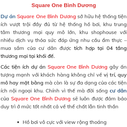
Square One Bình Dương
Dự án
Square One Bình Dương
sở hữu hệ thống tiện
ích vượt trội đầy đủ từ hệ thống hồ bơi, khu trung
tâm thương mại quy mô lớn, khu shophouse với
nhiều dịch vụ thỏa sức đáp ứng nhu cầu ẩm thực –
mua sắm của cư dân được
tích hợp tại 04 tầng
thương mại tại khối đế.
Cá
c tiện ích dự án
Square One Bình Dương
gây ấn
tượng mạnh với khách hàng không chỉ về
vị trí, quy
mô hay mặt bằng
mà còn là sự đa dạng của các tiện
ích nội ngoại khu. Chính vì thế mà đời sống
cư dân
của
Square One Bình Dương
sẽ luôn được đảm bảo
duy trì ở mức tốt nhất cả về thể chất lẫn tinh thần
Hồ bơi vô cực với view rộng thoáng