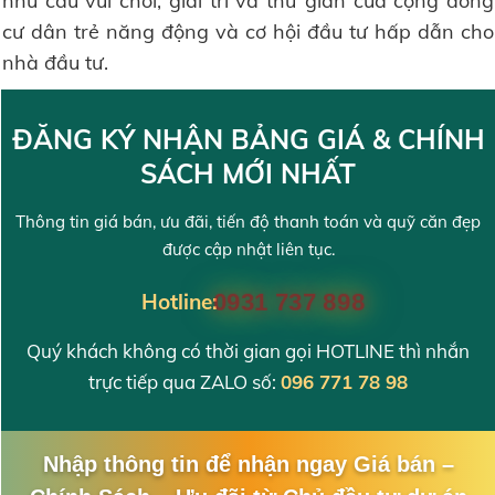
nhu cầu vui chơi, giải trí và thư giãn của cộng đồng
cư dân trẻ năng động và cơ hội đầu tư hấp dẫn cho
nhà đầu tư.
ĐĂNG KÝ NHẬN BẢNG GIÁ & CHÍNH
SÁCH MỚI NHẤT
Thông tin giá bán, ưu đãi, tiến độ thanh toán và quỹ căn đẹp
được cập nhật liên tục.
Hotline:
0931 737 898
Quý khách không có thời gian gọi HOTLINE thì nhắn
trực tiếp qua ZALO số:
096 771 78 98
Nhập thông tin để nhận ngay Giá bán –