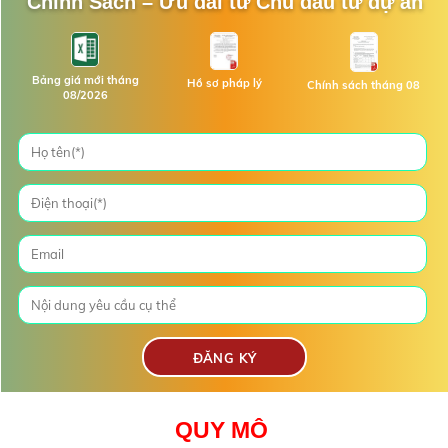
Chính Sách – Ưu đãi từ Chủ đầu tư dự án
Bảng giá mới tháng
Hồ sơ pháp lý
Chính sách tháng 08
08/2026
QUY MÔ