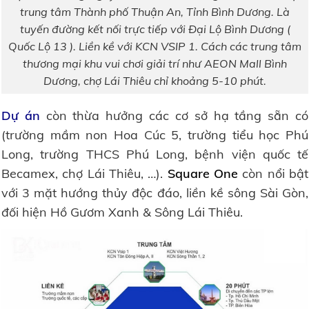
trung tâm Thành phố Thuận An, Tỉnh Bình Dương. Là
tuyến đường kết nối trực tiếp với Đại Lộ Bình Dương (
Quốc Lộ 13 ). Liền kề với KCN VSIP 1. Cách các trung tâm
thương mại khu vui chơi giải trí như AEON Mall Bình
Dương, chợ Lái Thiêu chỉ khoảng 5-10 phút.
Dự án
còn thừa hưởng các cơ sở hạ tầng sẵn có
(trường mầm non Hoa Cúc 5, trường tiểu học Phú
Long, trường THCS Phú Long, bệnh viện quốc tế
Becamex, chợ Lái Thiêu, …).
Square One
còn nổi bật
với 3 mặt hướng thủy độc đáo, liền kề sông Sài Gòn,
đối hiện Hồ Gươm Xanh & Sông Lái Thiêu.