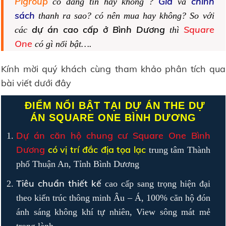
Pigroup
Giá
chính
có đáng tin hay không ?
và
sách
thanh ra sao? có nên mua hay không? So với
dự án cao cấp ở Bình Dương
Square
các
thì
One
có gì nổi bật….
Kính mời quý khách cùng tham khảo phân tích qua
bài viết dưới đây
ĐIỂM NỔI BẬT TẠI DỰ ÁN THE DỰ
ÁN SQUARE ONE BÌNH DƯƠNG
Dự án căn hộ chung cư Square One Bình
Dương
có vị trí đắc địa tọa lạc
trung tâm Thành
phố Thuận An, Tỉnh Bình Dương
Tiêu chuẩn thiết kế
cao cấp sang trọng hiện đại
theo kiến trúc thông minh Âu – Á, 100% căn hộ đón
ánh sáng không khí tự nhiên, View sông mát mẻ