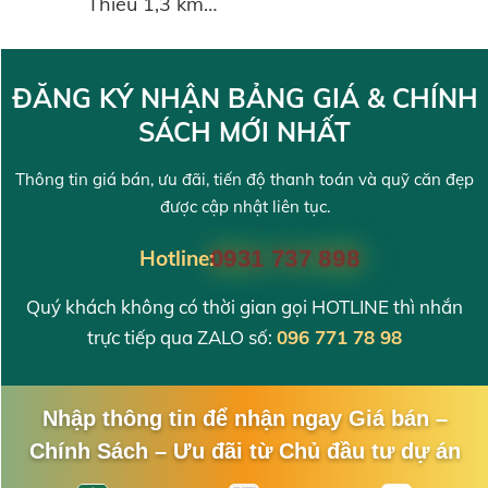
Thiêu 1,3 km…
ĐĂNG KÝ NHẬN BẢNG GIÁ & CHÍNH
SÁCH MỚI NHẤT
Thông tin giá bán, ưu đãi, tiến độ thanh toán và quỹ căn đẹp
được cập nhật liên tục.
Hotline:
0931 737 898
Quý khách không có thời gian gọi HOTLINE thì nhắn
trực tiếp qua ZALO số:
096 771 78 98
Nhập thông tin để nhận ngay Giá bán –
Chính Sách – Ưu đãi từ Chủ đầu tư dự án