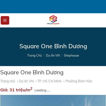
Skip
to
content
Square One Bình Dương
Trang Chủ
/
Dự Án VN
/
Shophouse
Square One Bình Dương
Trang chủ
› Dự án VN
› TP. Hồ Chí Minh
› Phường Bình Hòa
2
Giá:
31 triệu/m
Loading......