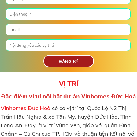
VỊ TRÍ
Đặc điểm vị trí nổi bật dự án Vinhomes Đức Hoà
Vinhomes Đức Hoà
có có vị trí tại Quốc Lộ N2 Thị
Trấn Hậu Nghĩa & xã Tân Mỹ, huyện Đức Hòa, Tỉnh
Long An. Đây là vị trí vùng ven, giáp với quận Bình
Chánh – Củ Chi của TP.HCM và thuận tiện kết nối với