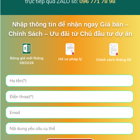
trực tiếp qua ZALO số:
096 771 78 98
Nhập thông tin để nhận ngay Giá bán –
Chính Sách – Ưu đãi từ Chủ đầu tư dự án
Bảng giá mới tháng
Hồ sơ pháp lý
Chính sách tháng 08
08/2026