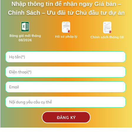
Nhập thông tin để nhận ngay Giá bán –
Chính Sách – Ưu đãi từ Chủ đầu tư dự án
Bảng giá mới tháng
Hồ sơ pháp lý
Chính sách tháng 08
08/2026