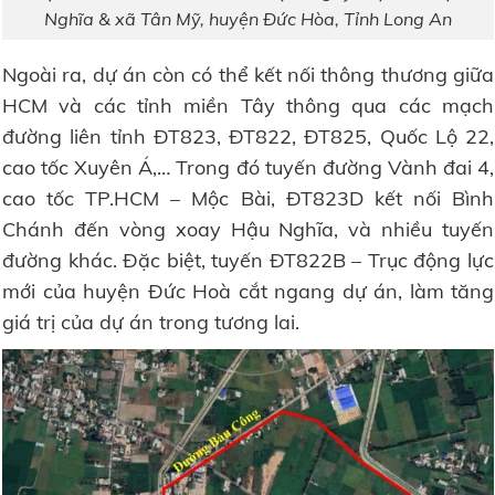
Nghĩa & xã Tân Mỹ, huyện Đức Hòa, Tỉnh Long An
Ngoài ra, dự án còn có thể kết nối thông thương giữa
HCM và các tỉnh miền Tây thông qua các mạch
đường liên tỉnh ĐT823, ĐT822, ĐT825, Quốc Lộ 22,
cao tốc Xuyên Á,… Trong đó tuyến đường Vành đai 4,
cao tốc TP.HCM – Mộc Bài, ĐT823D kết nối Bình
Chánh đến vòng xoay Hậu Nghĩa, và nhiều tuyến
đường khác. Đặc biệt, tuyến ĐT822B – Trục động lực
mới của huyện Đức Hoà cắt ngang dự án, làm tăng
giá trị của dự án trong tương lai.