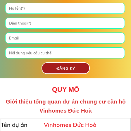
QUY MÔ
Giới thiệu tổng quan dự án chung cư căn hộ
Vinhomes Đức Hoà
Tên dự án
Vinhomes Đức Hoà