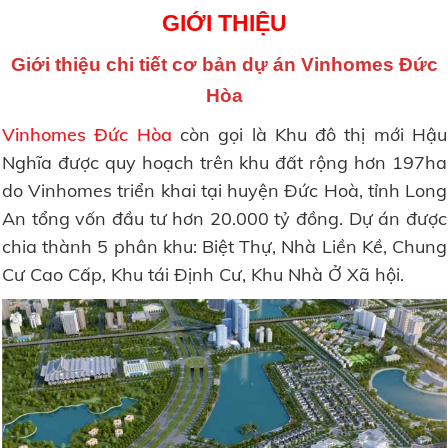
GIỚI THIỆU
Giới thiệu chi tiết cơ bản dự án Vinhomes Đức
Hòa
Vinhomes Đức Hòa
còn gọi là Khu đô thị mới Hậu
Nghĩa được quy hoạch trên khu đất rộng hơn 197ha
do Vinhomes triển khai tại huyện Đức Hoà, tỉnh Long
An tổng vốn đầu tư hơn 20.000 tỷ đồng. Dự án được
chia thành 5 phân khu: Biệt Thự, Nhà Liền Kề, Chung
Cư Cao Cấp, Khu tái Định Cư, Khu Nhà Ở Xã hội.