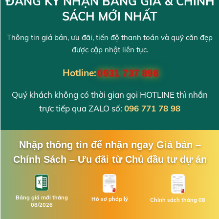
ĐĂNG KÝ NHẬN BẢNG GIÁ & CHÍNH
SÁCH MỚI NHẤT
Thông tin giá bán, ưu đãi, tiến độ thanh toán và quỹ căn đẹp
được cập nhật liên tục.
Hotline:
0931 737 898
Quý khách không có thời gian gọi HOTLINE thì nhắn
trực tiếp qua ZALO số:
096 771 78 98
Nhập thông tin để nhận ngay Giá bán –
Chính Sách – Ưu đãi từ Chủ đầu tư dự án
Bảng giá mới tháng
Hồ sơ pháp lý
Chính sách tháng 08
08/2026