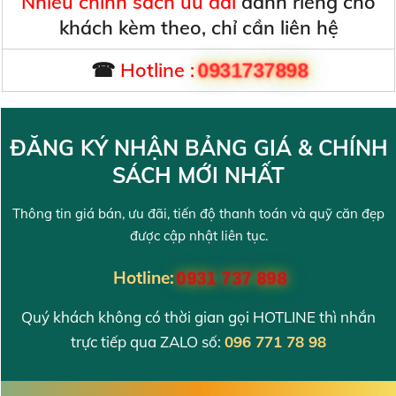
Nhiều chính sách ưu đãi
dành riêng cho
khách kèm theo, chỉ cần liên hệ
☎
Hotline :
0931737898
ĐĂNG KÝ NHẬN BẢNG GIÁ & CHÍNH
SÁCH MỚI NHẤT
Thông tin giá bán, ưu đãi, tiến độ thanh toán và quỹ căn đẹp
được cập nhật liên tục.
Hotline:
0931 737 898
Quý khách không có thời gian gọi HOTLINE thì nhắn
trực tiếp qua ZALO số:
096 771 78 98