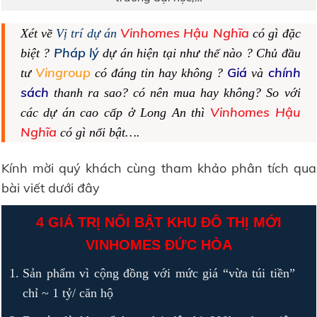
Vinhomes Hậu Nghĩa
Xét về
Vị trí dự án
có gì đặc
Pháp lý
biệt ?
dự án hiện tại như thế nào ? Chủ đầu
Vingroup
Giá
chính
tư
có đáng tin hay không ?
và
sách
thanh ra sao? có nên mua hay không? So với
Vinhomes Hậu
các dự án cao cấp ở Long An thì
Nghĩa
có gì nổi bật….
Kính mời quý khách cùng tham khảo phân tích qua
bài viết dưới đây
4 GIÁ TRỊ NỔI BẬT KHU ĐÔ THỊ MỚI
VINHOMES ĐỨC HÒA
Sản phẩm vì cộng đồng với mức giá “vừa túi tiền”
chỉ ~ 1 tỷ/ căn hộ