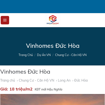
Skip
to
content
Vinhomes Đức Hòa
Trang Chủ
/
Dự Án VN
/
Chung Cư - Căn Hộ VN
Vinhomes Đức Hòa
Trang chủ
› Chung Cư - Căn Hộ VN
› Long An
› Đức Hòa
Giá:
18 triệu/m2
KĐT mới Hậu Nghĩa