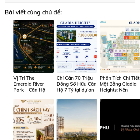
Bài viết cùng chủ đề:
Vị Trí The
Chỉ Cần 70 Triệu
Phân Tích Chi Tiết
Emerald River
Đồng Sở Hữu Căn
Mặt Bằng Gladia
Park – Căn Hộ
Hộ 7 Tỷ tại dự án
Heights: Nên
Ven Sông Sài Gòn
Gladia Heights
Chọn Mã Căn Nào
Tại Lái Thiêu
Đẹp Nhất Để Ở
Và Đầu Tư?