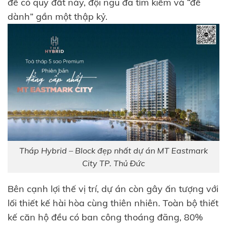
để có quỹ đất này, đội ngũ đã tìm kiếm và “để
dành” gần một thập kỷ.
Tháp Hybrid – Block đẹp nhất dự án MT Eastmark
City TP. Thủ Đức
Bên cạnh lợi thế vị trí, dự án còn gây ấn tượng với
lối thiết kế hài hòa cùng thiên nhiên. Toàn bộ thiết
kế căn hộ đều có ban công thoáng đãng, 80%