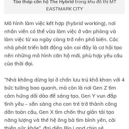
Tòa tháp căn hộ The Hybrid
trong khu đô thị MT
EASTMARK CITY
Mô hình làm việc kết hợp (hybrid working), nơi
nhân viên có thể vừa làm việc ở văn phòng và
làm việc từ xa ngày càng trở nên phổ biến. Các
nhà phát triển bất động sản coi đây là cơ hội tạo
nên những mô hình căn hộ mới, phù hợp yêu cầu
của thời đại.
“Nhà không dừng lại ở chốn lưu trú khô khan với 4
bức tường bao quanh, mà còn là nơi Gen Z tìm
cảm hứng dồi dào để sáng tạo, Gen Y vun đắp
tình yêu – sẵn sàng cho con trẻ trở thành công
dân toàn cầu, Gen X tìm chốn thư giãn tái tạo
năng lượng và thế hệ ông bà tìm bình yên, cải
thiện sức khỏe”, đại diện Rio Land chia sẻ.