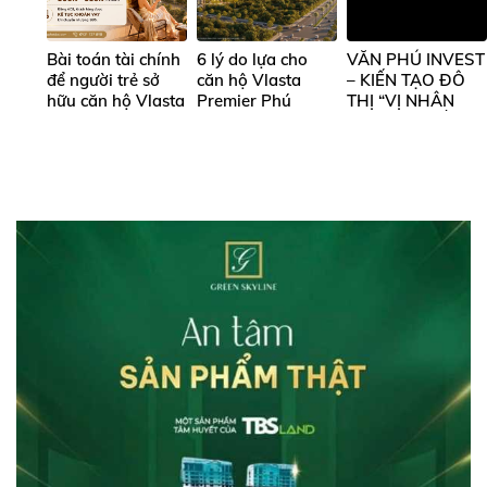
Bài toán tài chính
6 lý do lựa cho
VĂN PHÚ INVEST
để người trẻ sở
căn hộ Vlasta
– KIẾN TẠO ĐÔ
hữu căn hộ Vlasta
Premier Phú
THỊ “VỊ NHÂN
Premier Phú
Thuận
SINH” VÀ DẤU
Thuận
ẤN CĂN HỘ
VLASTA PREMIER
PHÚ THUẬN
GIỮA TRUNG
TÂM PHÍA NAM
TP.HCM