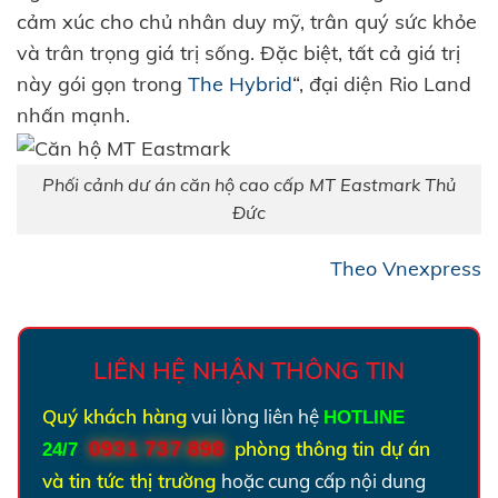
cảm xúc cho chủ nhân duy mỹ, trân quý sức khỏe
và trân trọng giá trị sống. Đặc biệt, tất cả giá trị
này gói gọn trong
The Hybrid
“, đại diện Rio Land
nhấn mạnh.
Phối cảnh dư án căn hộ cao cấp MT Eastmark Thủ
Đức
Theo Vnexpress
LIÊN HỆ NHẬN THÔNG TIN
Quý khách hàng
vui lòng liên hệ
HOTLINE
0931 737 898
phòng thông tin dự án
24/7
:
và tin tức thị trường
hoặc cung cấp nội dung