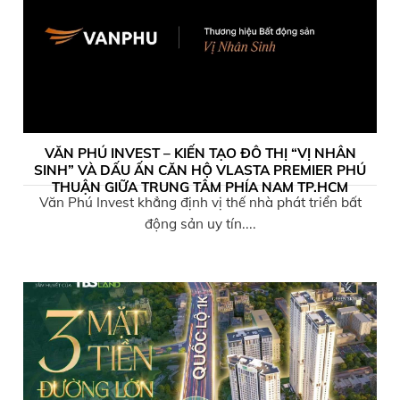
VĂN PHÚ INVEST – KIẾN TẠO ĐÔ THỊ “VỊ NHÂN
SINH” VÀ DẤU ẤN CĂN HỘ VLASTA PREMIER PHÚ
THUẬN GIỮA TRUNG TÂM PHÍA NAM TP.HCM
Văn Phú Invest khẳng định vị thế nhà phát triển bất
động sản uy tín....