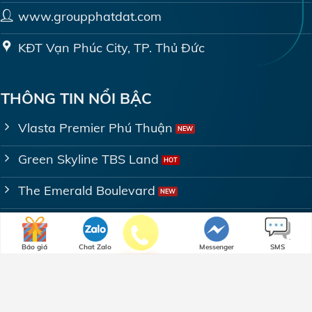
www.groupphatdat.com
KĐT Vạn Phúc City, TP. Thủ Đức
THÔNG TIN NỔI BẬC
Vlasta Premier Phú Thuận
Green Skyline TBS Land
The Emerald Boulevard
Giá bán - thuê căn hộ Bình Chánh
Báo giá
Chat Zalo
Messenger
SMS
Giá bán - thuê căn hộ Bình Dương
Gọi điện
Copyright 2023 © Cẩm Nang Nhà Đất | By Pha Lê Solution