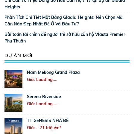
Chỉ Cần 70 Triệu Đồng Sở Hữu Căn Hộ 7 Tỷ tại dự án Gladia
Heights
Phân Tích Chi Tiết Mặt Bằng Gladia Heights: Nên Chọn Mã
Căn Nào Đẹp Nhất Để Ở Và Đầu Tư?
Bài toán tài chính để người trẻ sở hữu căn hộ Vlasta Premier
Phú Thuận
DỰ ÁN MỚI
Nam Mekong Grand Plaza
Giá: Loading....
Serena Riverside
Giá: Loading.....
TT GENESIS NHÀ BÈ
Giá: ~ 71 triệu/m²