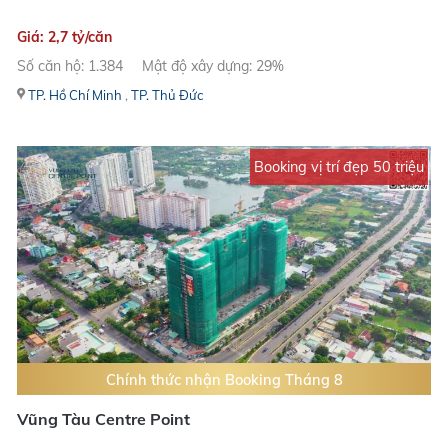
Giá: 2,7 tỷ/căn
Số căn hộ: 1.384
Mật độ xây dựng: 29%
TP. Hồ Chí Minh
,
TP. Thủ Đức
Booking vị trí đẹp 50 triệu
Chính thức nhận Booking Tháng 8
Vũng Tàu Centre Point