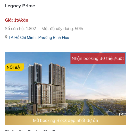
Legacy Prime
Giá: 1tỷ/căn
Số căn hộ: 1.802
Mật độ xây dựng: 50%
TP. Hồ Chí Minh
,
Phường Bình Hòa
Nhận booking 30 triệu/suất
NỔI BẬT
Mở booking Block đẹp nhất dự án