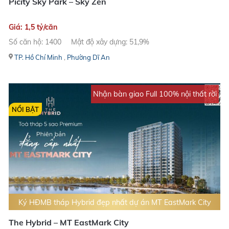
Picity Sky Park – Sky Zen
Giá: 1,5 tỷ/căn
Số căn hộ: 1400
Mật độ xây dựng: 51,9%
TP. Hồ Chí Minh
,
Phường Dĩ An
Nhận bàn giao Full 100% nội thất rời
NỔI BẬT
Ký HĐMB tháp Hybrid đẹp nhất dự án MT EastMark City
The Hybrid – MT EastMark City