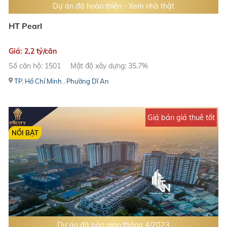
Dự án đã hoàn thiện - Xem nhà thật
HT Pearl
Giá: 2,2 tỷ/căn
Số căn hộ: 1501
Mật độ xây dựng: 35.7%
TP. Hồ Chí Minh
,
Phường Dĩ An
Giá bán giá thuê tốt
NỔI BẬT
Dự án đã bàn giao tháng 4/2023