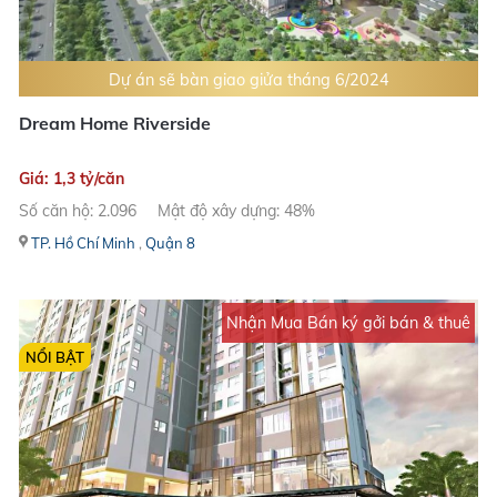
Dự án sẽ bàn giao giửa tháng 6/2024
Dream Home Riverside
Giá: 1,3 tỷ/căn
Số căn hộ: 2.096
Mật độ xây dựng: 48%
TP. Hồ Chí Minh
,
Quận 8
Nhận Mua Bán ký gởi bán & thuê
NỔI BẬT