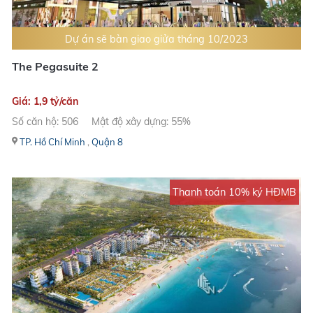
Dự án sẽ bàn giao giửa tháng 10/2023
The Pegasuite 2
Giá: 1,9 tỷ/căn
Số căn hộ: 506
Mật độ xây dựng: 55%
TP. Hồ Chí Minh
,
Quận 8
Thanh toán 10% ký HĐMB