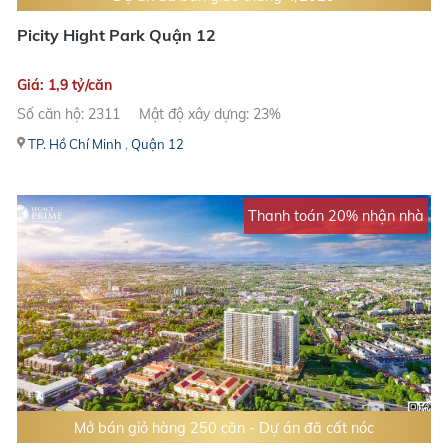
Picity Hight Park Quận 12
Giá: 1,9 tỷ/căn
Số căn hộ: 2311
Mật độ xây dựng: 23%
TP. Hồ Chí Minh
,
Quận 12
Thanh toán 20% nhận nhà
Mở bán giỏ hàng 250 căn - Dự án đã cất nóc