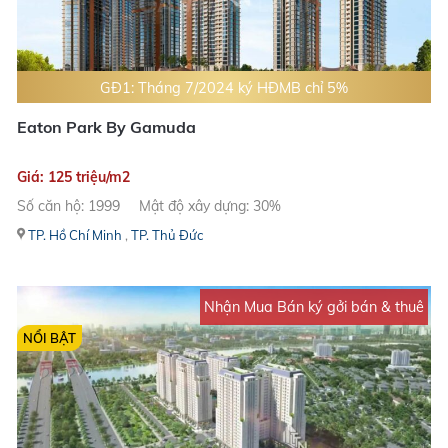
GĐ1: Tháng 7/2024 ký HĐMB chỉ 5%
Eaton Park By Gamuda
Giá: 125 triệu/m2
Số căn hộ: 1999
Mật độ xây dựng: 30%
TP. Hồ Chí Minh
,
TP. Thủ Đức
Nhận Mua Bán ký gởi bán & thuê
NỔI BẬT