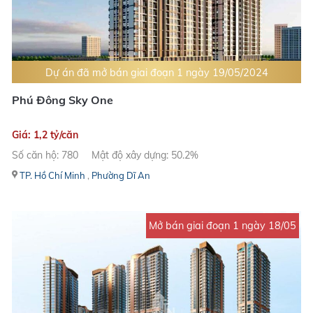
Dự án đã mở bán giai đoạn 1 ngày 19/05/2024
Phú Đông Sky One
Giá: 1,2 tỷ/căn
Số căn hộ: 780
Mật độ xây dựng: 50.2%
TP. Hồ Chí Minh
,
Phường Dĩ An
Mở bán giai đoạn 1 ngày 18/05