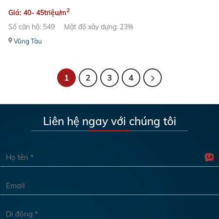
2
Giá: 40- 45triệu/m
Số căn hộ: 549
Mật độ xây dựng: 23%
Vũng Tàu
1
2
3
4
Liên hệ ngay với chúng tôi