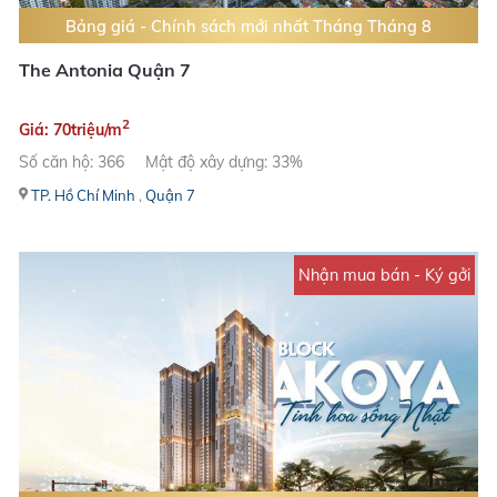
Bảng giá - Chính sách mới nhất Tháng Tháng 8
The Antonia Quận 7
2
Giá: 70triệu/m
Số căn hộ: 366
Mật độ xây dựng: 33%
TP. Hồ Chí Minh
,
Quận 7
Nhận mua bán - Ký gởi