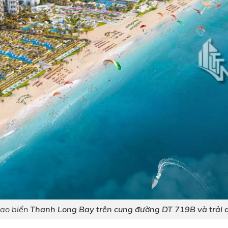
hao biển
Thanh Long Bay trên cung đường DT 719B và trải 