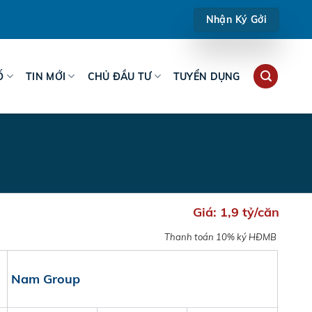
Nhận Ký Gởi
Ố
TIN MỚI
CHỦ ĐẦU TƯ
TUYỂN DỤNG
Giá:
1,9 tỷ/căn
Thanh toán 10% ký HĐMB
Nam Group