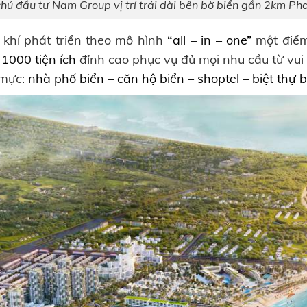
chủ đầu tư Nam Group
vị trí trải dài bên bờ biển gần 2km Ph
h khí phát triển theo mô hình
“
all – in – one”
một điểm
1000 tiện ích
đỉnh cao phục vụ đủ mọi nhu cầu từ vui 
mực:
nhà phố biển – căn hộ biển – shoptel – biệt thự b