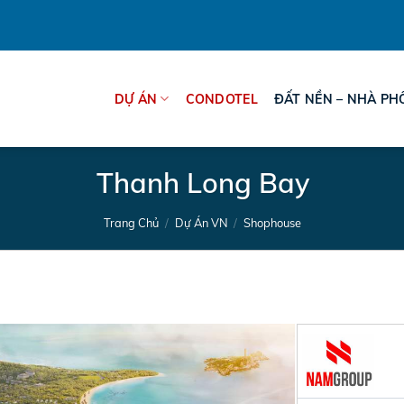
DỰ ÁN
CONDOTEL
ĐẤT NỀN – NHÀ PH
Thanh Long Bay
Trang Chủ
/
Dự Án VN
/
Shophouse