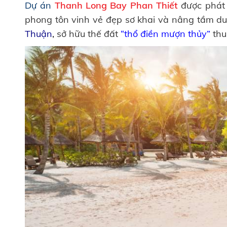
Dự án
Thanh Long Bay Phan Thiết
được phát 
phong tôn vinh vẻ đẹp sơ khai và nâng tầm du 
Thuận
,
sở hữu thế đất
“thổ điền mượn thủy”
thu 