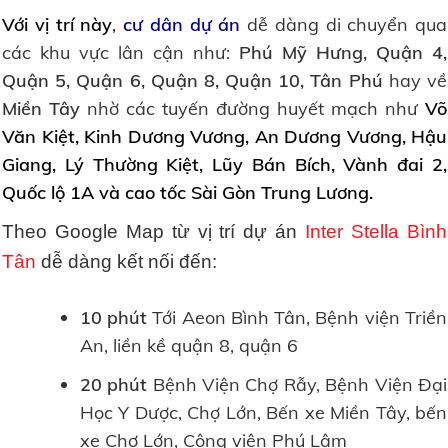
Với vị trí này
,
cư dân dự án
dễ dàng di chuyển qua
các khu vực lân cận như:
Phú Mỹ Hưng, Quận 4,
Quận 5, Quận 6, Quận 8, Quận 10, Tân Phú
hay về
Miền Tây
nhờ các tuyến đường huyết mạch như
Võ
Văn Kiệt, Kinh Dương Vương, An Dương Vương, Hậu
Giang, Lý Thường Kiệt, Lũy Bán Bích, Vành đai 2,
Quốc lộ 1A và cao tốc Sài Gòn Trung Lương.
Theo Google Map từ vị trí dự án
Inter Stella Bình
Tân
dễ dàng kết nối đến:
10 phút
Tới Aeon Bình Tân, Bệnh viện Triền
An, liền kề quận 8, quận 6
20 phút
Bệnh Viện Chợ Rẫy, Bệnh Viện Đại
Học Y Dược, Chợ Lớn, Bến xe Miền Tây, bến
xe Chợ Lớn, Công viên Phú Lâm