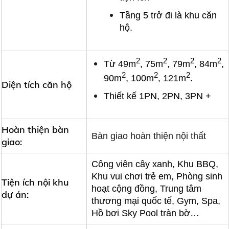
Tầng 5 trở đi là khu căn
hộ.
2
2
2
2
Từ 49m
, 75m
, 79m
, 84m
,
2
2
2
90m
, 100m
, 121m
.
Diện tích căn hộ
Thiết kế 1PN, 2PN, 3PN +
Hoàn thiện bàn
Bàn giao hoàn thiện nội thất
giao:
Công viên cây xanh, Khu BBQ,
Khu vui chơi trẻ em, Phòng sinh
Tiện ích nội khu
hoạt cộng đồng, Trung tâm
dự án:
thương mại quốc tế, Gym, Spa,
Hồ bơi Sky Pool tràn bờ…