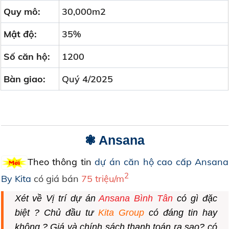
Quy mô:
30,000m2
Mật độ:
35%
Số căn hộ:
1200
Bàn giao:
Quý 4/2025
❃ Ansana
Theo thông tin
dự án căn hộ cao cấp Ansana
2
By Kita
có giá bán
75 triệu/m
Xét về Vị trí dự án
Ansana Bình Tân
có gì đặc
biệt ? Chủ đầu tư
Kita Group
có đáng tin hay
không ?
Giá
và
chính sách
thanh toán ra sao? có