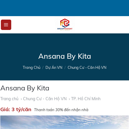
Skip
to
content
Ansana By Kita
Trang Chủ
/
Dự Án VN
/
Chung Cư - Căn Hộ VN
Ansana By Kita
Trang chủ
› Chung Cư - Căn Hộ VN
› TP. Hồ Chí Minh
Giá:
3 tỷ/căn
Thanh toán 30% đến nhận nhà