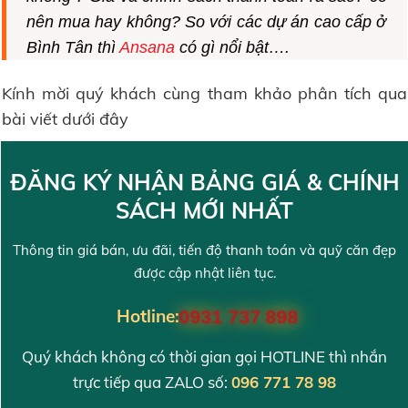
nên mua hay không? So với các dự án cao cấp ở
Bình Tân thì
Ansana
có gì nổi bật….
Kính mời quý khách cùng tham khảo phân tích qua
bài viết dưới đây
ĐĂNG KÝ NHẬN BẢNG GIÁ & CHÍNH
SÁCH MỚI NHẤT
Thông tin giá bán, ưu đãi, tiến độ thanh toán và quỹ căn đẹp
được cập nhật liên tục.
Hotline:
0931 737 898
Quý khách không có thời gian gọi HOTLINE thì nhắn
trực tiếp qua ZALO số:
096 771 78 98