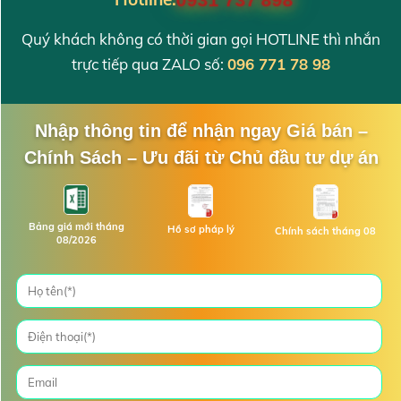
Quý khách không có thời gian gọi HOTLINE thì nhắn
trực tiếp qua ZALO số:
096 771 78 98
Nhập thông tin để nhận ngay Giá bán –
Chính Sách – Ưu đãi từ Chủ đầu tư dự án
Bảng giá mới tháng
Hồ sơ pháp lý
Chính sách tháng 08
08/2026