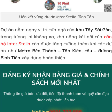
Liên kết vùng dự án Inter Stella Bình Tân
Dự án
nằm ngay vị trí cửa ngõ của
khu Tây Sài Gòn
,
trong tương lai không xa, khả năng kết nối của
căn
hộ Inter Stella
còn được tăng cường thêm khi các dự
án như
Metro Bến Thành – Tân Kiên, cầu – đường
Bình Tiên
xây dựng hoàn thiện.
ĐĂNG KÝ NHẬN BẢNG GIÁ & CHÍNH
SÁCH MỚI NHẤT
Thông tin giá bán, ưu đãi, tiến độ thanh toán và quỹ căn đẹp
được cập nhật liên tục.
Hotline:
0931 737 898