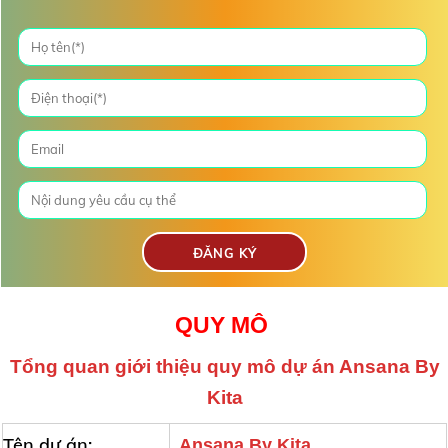
QUY MÔ
Tổng quan giới thiệu quy mô
dự án Ansana By
Kita
Tên dự án:
Ansana By Kita