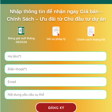
Nhập thông tin để nhận ngay Giá bán –
Chính Sách – Ưu đãi từ Chủ đầu tư dự án
Bảng giá mới tháng
Hồ sơ pháp lý
Chính sách tháng 08
08/2026