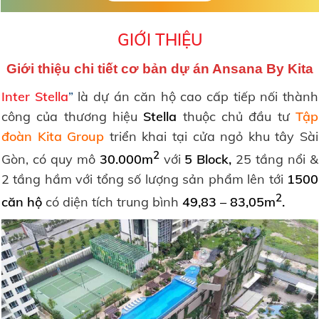
GIỚI THIỆU
Giới thiệu chi tiết cơ bản dự án Ansana By Kita
Inter Stella
”
là dự án căn hộ cao cấp tiếp nối thành
công của thương hiệu
Stella
thuộc chủ đầu tư
Tập
đoàn Kita Group
triển khai tại cửa ngỏ khu tây Sài
2
Gòn, có quy mô
30.000m
với
5 Block,
25 tầng nổi &
2 tầng hầm với tổng số lượng sản phẩm lên tới
1500
2
căn hộ
có diện tích trung bình
49,83 – 83,05m
.