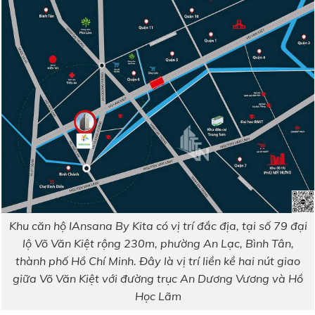
Khu căn hộ IAnsana By Kita có vị trí đắc địa, tại số 79 đại
lộ Võ Văn Kiệt rộng 230m, phường An Lạc, Bình Tân,
thành phố Hồ Chí Minh. Đây là vị trí liền kề hai nút giao
giữa Võ Văn Kiệt với đường trục An Dương Vương và Hồ
Học Lãm