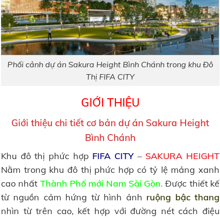
Phối cảnh dự án Sakura Height Bình Chánh trong khu Đô
Thị FIFA CITY
GIỚI THIỆU
Giới thiệu chi tiết cơ bản dự án Sakura Height
Bình Chánh
Khu đô thị phức hợp
FIFA CITY
–
SAKURA HEIGHT
Nằm trong khu đô thị phức hợp có tỷ lệ mảng xanh
cao nhất
Thành Phố mới Nam Sài Gòn.
Được thiết kế
từ nguồn cảm hứng từ hình ảnh
ruộng bậc thang
nhìn từ trên cao, kết hợp với đường nét cách điệu