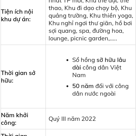
nhất TP mới, Khu thể dục thể
thao, Khu đi dạo chạy bộ, Khu
Tiện ích nội
quảng trường, Khu thiền yoga,
khu dự án:
Khu nghỉ ngơi thư giãn, hồ bơi
sợi quang, spa, đường hoa,
lounge, picnic garden,…..
Sổ hồng
sỡ hữu lâu
dài
công dân Việt
Thời gian sở
Nam
hữu:
50 năm
đối với công
dân nước ngoài
Năm khởi
Quý III năm 2022
công:
Thời gian