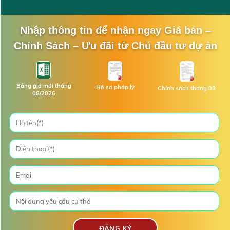
Nhập thông tin để nhận ngay Giá bán –
Chính Sách – Ưu đãi từ Chủ đầu tư dự án
Bảng giá mới tháng
Hồ sơ pháp lý
Chính sách tháng 08
08/2026