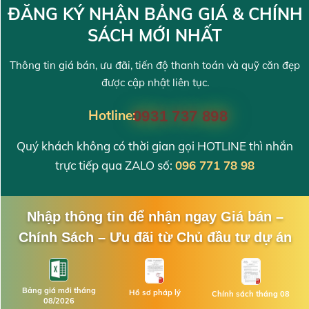
ĐĂNG KÝ NHẬN BẢNG GIÁ & CHÍNH
SÁCH MỚI NHẤT
Thông tin giá bán, ưu đãi, tiến độ thanh toán và quỹ căn đẹp
được cập nhật liên tục.
Hotline:
0931 737 898
Quý khách không có thời gian gọi HOTLINE thì nhắn
trực tiếp qua ZALO số:
096 771 78 98
Nhập thông tin để nhận ngay Giá bán –
Chính Sách – Ưu đãi từ Chủ đầu tư dự án
Bảng giá mới tháng
Hồ sơ pháp lý
Chính sách tháng 08
08/2026