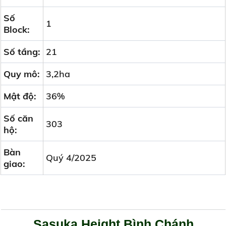
Số
1
Block:
Số tầng:
21
Quy mô:
3,2ha
Mật độ:
36%
Số căn
303
hộ:
Bàn
Quý 4/2025
giao:
Sasuka Height Bình Chánh