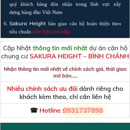
quý khách hàng đón nhận
trong lĩnh vực xây
dựng
hàng đầu Việt Nam
Sakura Height
bàn giao căn hộ hoàn thiện theo
căn hộ cao cấp
tiêu chuẩn
Cập Nhật
thông tin mới nhất
dự án căn hộ
chung cư
SAKURA HEIGHT – BÌNH CHÁNH
Nhận thông tin mới nhất về chính sách giá, thời gian
mở bán…..
Nhiều chính sách ưu đãi
dành riêng cho
khách kèm theo, chỉ cần liên hệ
☎
Hotline :
0931737898