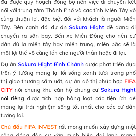
đã được quy hoạch đồng bộ nên việc di chuyển kết
nối với trung tâm Thành Phố và các tỉnh Miền Tây vô
cùng thuận lợi, đặc biệt đối với khách là người Miền
Tây. Bên cạnh đó,
dự án
Sakura Hight
dễ dàng di
chuyển ra sân bay, Bến xe Miền Đông cho nên cư
dân dù là miền tây hay miền trung, miền bắc sẽ là
một lợi thế vô cùng lớn cho người thân hoặc đi lại.
Dự án
Sakura Hight Bình Chánh
được phát triển dựa
trên ý tưởng mang lại lối sống xanh tươi trong phố
thị giao thương sầm uất, dự án đô thị phức hợp
FIFA
CITY
nói chung khu căn hộ chung cư
Sakura Hight
nói riêng
được tích hợp hàng loạt các tiện ích để
mang lại trải nghiệm sống tốt nhất cho các cư dân
tương lai.
Chủ đầu FIFA INVEST
rất mong muốn xây dựng một
cộng đồng dân cư văn minh hiện đại lành mạnh