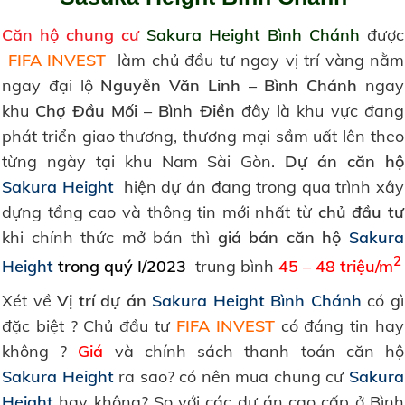
Căn hộ chung cư
Sakura Height Bình Chánh
được
FIFA INVEST
làm chủ đầu tư ngay vị trí vàng nằm
ngay đại lộ
Nguyễn Văn Linh – Bình Chánh
ngay
khu
Chợ Đầu Mối – Bình Điền
đây là khu vực đang
phát triển giao thương, thương mại sầm uất lên theo
từng ngày tại khu Nam Sài Gòn.
Dự án căn hộ
Sakura Height
hiện dự án đang trong qua trình xây
dựng tầng cao và thông tin mới nhất từ
chủ đầu tư
khi chính thức mở bán thì
giá bán căn hộ
Sakura
2
Height
trong quý I/2023
trung bình
45 – 48 triệu/m
Xét về
Vị trí dự án
Sakura Height Bình Chánh
có gì
đặc biệt ? Chủ đầu tư
FIFA INVEST
có đáng tin hay
không ?
Giá
và chính sách thanh toán căn hộ
Sakura Height
ra sao? có nên mua chung cư
Sakura
Height
hay không? So với các dự án cao cấp ở Bình