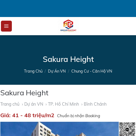
Skip
to
content
Sakura Height
Trang Chủ
/
Dự Án VN
/
Chung Cư - Căn Hộ VN
Sakura Height
Trang chủ
› Dự án VN
› TP. Hồ Chí Minh
› Bình Chánh
Giá:
41 - 48 triệu/m2
Chuẩn bị nhận Booking