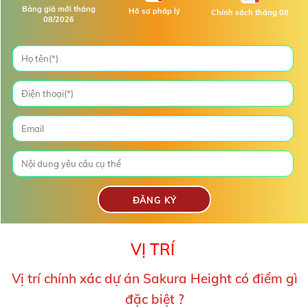
Bảng giá mới tháng
Hồ sơ pháp lý
Chính sách tháng 08
08/2026
VỊ TRÍ
Vị trí chính xác dự án Sakura Height có điểm gì
đặc biệt ?