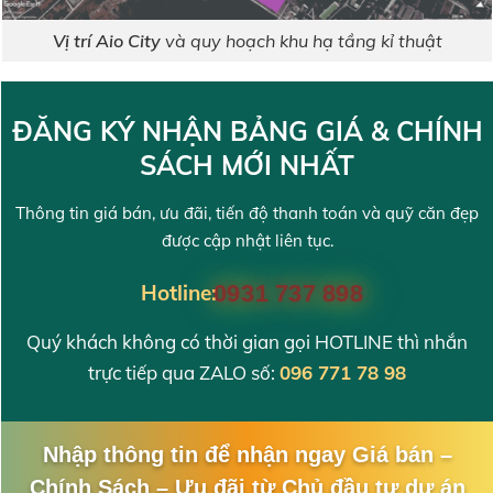
Vị trí Aio City
và quy hoạch khu hạ tầng kỉ thuật
ĐĂNG KÝ NHẬN BẢNG GIÁ & CHÍNH
SÁCH MỚI NHẤT
Thông tin giá bán, ưu đãi, tiến độ thanh toán và quỹ căn đẹp
được cập nhật liên tục.
Hotline:
0931 737 898
Quý khách không có thời gian gọi HOTLINE thì nhắn
trực tiếp qua ZALO số:
096 771 78 98
Nhập thông tin để nhận ngay Giá bán –
Chính Sách – Ưu đãi từ Chủ đầu tư dự án