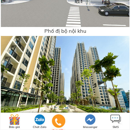
Phố đị bộ nội khu
Báo giá
Chat Zalo
Messenger
SMS