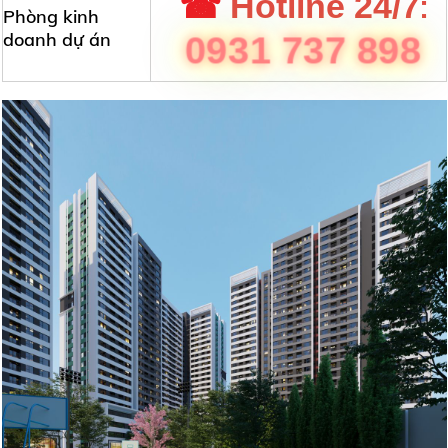
:
☎
Hotline 24/7
Phòng kinh
doanh dự án
0931 737 898