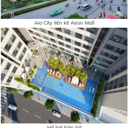
Aio City liền kề Aeon Mall
Hồ bơi tràn bờ