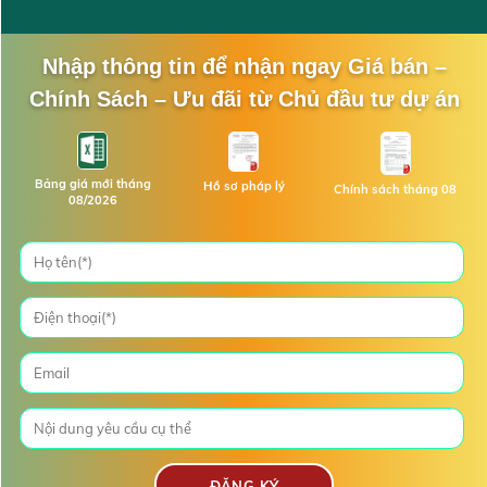
Nhập thông tin để nhận ngay Giá bán –
Chính Sách – Ưu đãi từ Chủ đầu tư dự án
Bảng giá mới tháng
Hồ sơ pháp lý
Chính sách tháng 08
08/2026