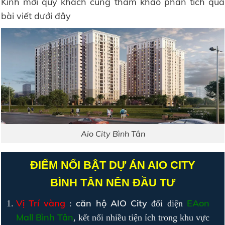
Kính mời quý khách cùng tham khảo phân tích qua
bài viết dưới đây
Aio City Bình Tân
ĐIỂM NỔI BẬT DỰ ÁN AIO CITY
BÌNH TÂN NÊN ĐẦU TƯ
Vị Trí vàng
căn hộ AIO City
EAon
:
đối diện
Mall Bình Tân
, kết nối nhiều tiện ích trong khu vực