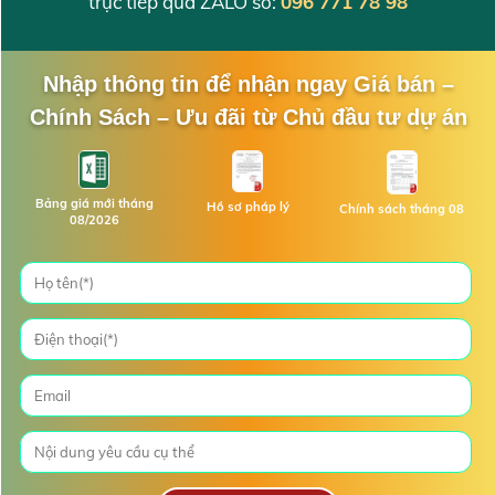
trực tiếp qua ZALO số:
096 771 78 98
Nhập thông tin để nhận ngay Giá bán –
Chính Sách – Ưu đãi từ Chủ đầu tư dự án
Bảng giá mới tháng
Hồ sơ pháp lý
Chính sách tháng 08
08/2026