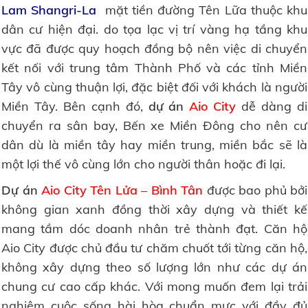
Lam Shangri-La
mặt tiền đường Tên Lữa thuộc khu
dân cư hiện đại. do tọa lạc vị trí vàng hạ tầng khu
vực đã được quy hoạch đồng bộ nên việc di chuyển
kết nối với trung tâm Thành Phố và các tỉnh Miền
Tây vô cùng thuận lợi, đặc biệt đối với khách là người
Miền Tây. Bên cạnh đó,
dự án
Aio City
dễ dàng di
chuyển ra sân bay, Bến xe Miền Đông cho nên cư
dân dù là miền tây hay miền trung, miền bắc sẽ là
một lợi thế vô cùng lớn cho người thân hoặc đi lại.
Dự án
Aio City Tên Lửa – Bình Tân
được bao phủ bởi
không gian xanh đồng thời xây dựng và thiết kế
mang tầm dóc doanh nhân trẻ thành đạt. Căn hộ
Aio City được chủ đầu tư chăm chuốt tới từng căn hộ,
không xây dựng theo số lượng lớn như các dự án
chung cư cao cấp khác. Với mong muốn đem lại trải
nghiệm cuộc sống hài hòa chuẩn mực với đầy đủ