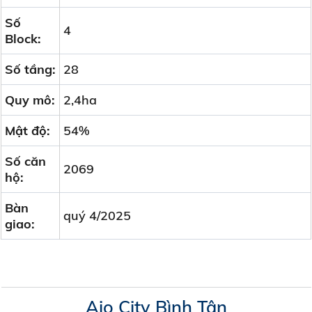
Số
4
Block:
Số tầng:
28
Quy mô:
2,4ha
Mật độ:
54%
Số căn
2069
hộ:
Bàn
quý 4/2025
giao:
Aio City Bình Tân