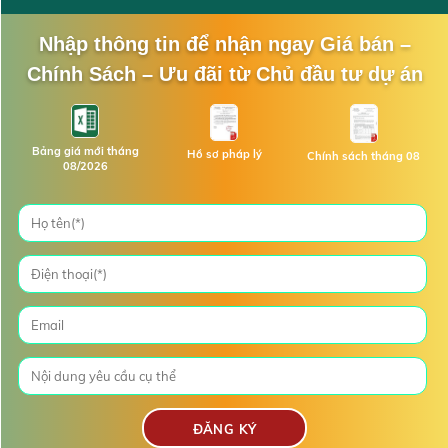
Nhập thông tin để nhận ngay Giá bán –
Chính Sách – Ưu đãi từ Chủ đầu tư dự án
Bảng giá mới tháng
Hồ sơ pháp lý
Chính sách tháng 08
08/2026