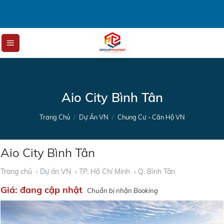
Skip
to
content
Aio City Bình Tân
Trang Chủ
/
Dự Án VN
/
Chung Cư - Căn Hộ VN
Aio City Bình Tân
Trang chủ
› Dự án VN
› TP. Hồ Chí Minh
› Q. Bình Tân
Giá:
đang cập nhật
Chuẩn bị nhận Booking