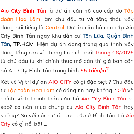
Aio City Bình Tân
là dự án căn hộ cao cấp do
Tập
đoàn Hoa Lâm
làm chủ đầu tư và tổng thầu xây
dựng nổi tiếng là
Central
.
Dự án căn hộ cao cấp Aio
City Bình Tân
ngay khu dân cư
Tên Lữa, Quận Bình
Tân
, TP.HCM
. Hiện dự án đang trong qua trình xây
dựng tầng cao và thông tin mới nhất
tháng 08/2026
từ chủ đầu tư khi chính thức mở bán thì giá bán căn
2
hộ Aio City Bình Tân trung bình
55 triệu/m
Xét về
Vị trí dự án
AIO CITY
có gì đặc biệt ? Chủ đầu
tư
Tập toàn Hoa Lâm
có đáng tin hay không ?
Giá
và
chính sách thanh toán căn hộ
Aio City Bình Tân
ra
sao? có nên mua chung cư
Aio City Bình Tân
hay
không? So với các dự án cao cấp ở Bình Tân thì
Aio
City
có gì nổi bật….