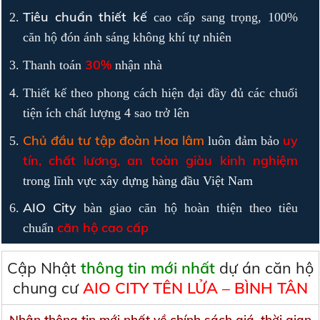
Tiêu chuẩn thiết kế
cao cấp sang trọng, 100%
căn hộ đón ánh sáng không khí tự nhiên
30%
Thanh toán
nhận nhà
Thiết kế theo phong cách hiện đại đầy đủ các chuổi
tiện ích chất lượng 4 sao trở lên
Chủ đầu tư tập đoàn Hoa lâm
uy
luôn đảm bảo
tín, chất lương, an toàn giàu kinh nghiệm
trong lĩnh vực xây dựng
hàng đầu Việt Nam
AIO City
bàn giao căn hộ hoàn thiện theo tiêu
căn hộ cao cấp
chuẩn
Cập Nhật
thông tin mới nhất
dự án căn hộ
chung cư
AIO CITY TÊN LỬA – BÌNH TÂN
Nhận thông tin mới nhất về chính sách giá, thời gian