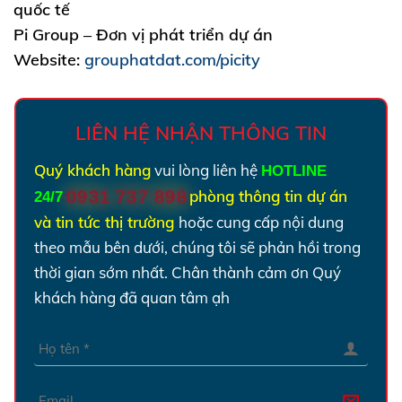
quốc tế
Pi Group – Đơn vị phát triển dự án
Website:
grouphatdat.com/picity
LIÊN HỆ NHẬN THÔNG TIN
Quý khách hàng
vui lòng liên hệ
HOTLINE
0931 737 898
phòng thông tin dự án
24/7
:
và tin tức thị trường
hoặc cung cấp nội dung
theo mẫu bên dưới, chúng tôi sẽ phản hồi trong
thời gian sớm nhất.
Chân thành cảm ơn Quý
khách hàng đã quan tâm ạh