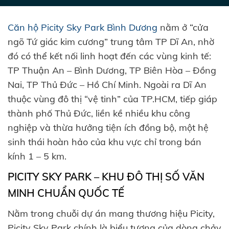
Căn hộ Picity Sky Park Bình Dương
nằm ở “cửa
ngõ Tứ giác kim cương” trung tâm TP Dĩ An, nhờ
đó có thể kết nối linh hoạt đến các vùng kinh tế:
TP Thuận An – Bình Dương, TP Biên Hòa – Đồng
Nai, TP Thủ Đức – Hồ Chí Minh. Ngoài ra Dĩ An
thuộc vùng đô thị “vệ tinh” của TP.HCM, tiếp giáp
thành phố Thủ Đức, liền kề nhiều khu công
nghiệp và thừa hưởng tiện ích đồng bộ, một hệ
sinh thái hoàn hảo của khu vực chỉ trong bán
kính 1 – 5 km.
PICITY SKY PARK – KHU ĐÔ THỊ SỐ VĂN
MINH CHUẨN QUỐC TẾ
Nằm trong chuỗi dự án mang thương hiệu Picity,
Picity Sky Park chính là biểu tượng của dòng chảy