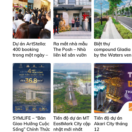
Dự án ArtStella:
Ra mắt nhà mẫu
Biệt thự
400 booking
The Posh – Nhà
compound Gladia
trong một ngày –
liên kế sân vườn
by the Waters ven
Con số “khó tin”
tại dự án ven
sông đẳng cấp tại
hay thực tế ngày
sông Gladia by
TP Thủ Đức, liền
khai trương căn
the Waters, tâm
kề Metro số 2
hộ mẫu ArtStella
điểm bất động
sản khu Đông
SYMLIFE – “Bản
Tiến độ dự án MT
Tiến độ dự án
Giao Hưởng Cuộc
EastMark City cập
Akari City tháng
Sống” Chính Thức
nhật mới nhất
12