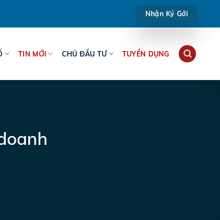
Nhận Ký Gởi
Ố
TIN MỚI
CHỦ ĐẦU TƯ
TUYỂN DỤNG
 doanh