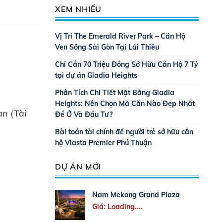
XEM NHIỀU
Vị Trí The Emerald River Park – Căn Hộ
Ven Sông Sài Gòn Tại Lái Thiêu
Chỉ Cần 70 Triệu Đồng Sở Hữu Căn Hộ 7 Tỷ
tại dự án Gladia Heights
Phân Tích Chi Tiết Mặt Bằng Gladia
Heights: Nên Chọn Mã Căn Nào Đẹp Nhất
an (Tài
Để Ở Và Đầu Tư?
Bài toán tài chính để người trẻ sở hữu căn
hộ Vlasta Premier Phú Thuận
DỰ ÁN MỚI
Nam Mekong Grand Plaza
Giá: Loading....