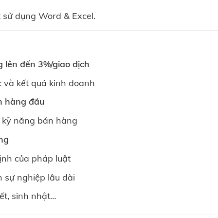
t sử dụng Word & Excel.
 lên đến 3%/giao dịch
c và kết quả kinh doanh
ín hàng đầu
à kỹ năng bán hàng
ộng
ịnh của pháp luật
n sự nghiệp lâu dài
Tết, sinh nhật…