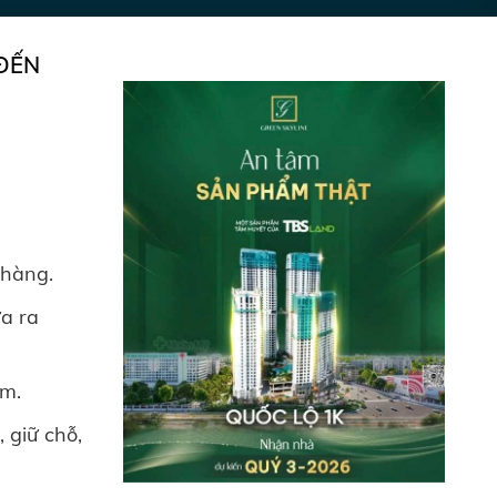
ĐẾN
 hàng.
ưa ra
èm.
 giữ chỗ,