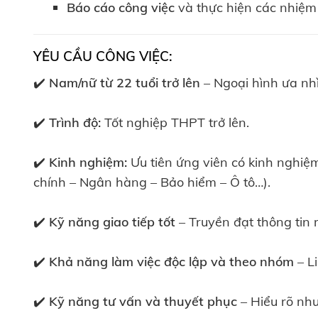
Báo cáo công việc
và thực hiện các nhiệm 
YÊU CẦU CÔNG VIỆC:
✔️
Nam/nữ từ 22 tuổi trở lên
– Ngoại hình ưa nhì
✔️
Trình độ:
Tốt nghiệp THPT trở lên.
✔️
Kinh nghiệm:
Ưu tiên ứng viên có kinh nghiệm
chính – Ngân hàng – Bảo hiểm – Ô tô…).
✔️
Kỹ năng giao tiếp tốt
– Truyền đạt thông tin r
✔️
Khả năng làm việc độc lập và theo nhóm
– Li
✔️
Kỹ năng tư vấn và thuyết phục
– Hiểu rõ nh