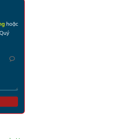
ờng
hoặc
 Quý