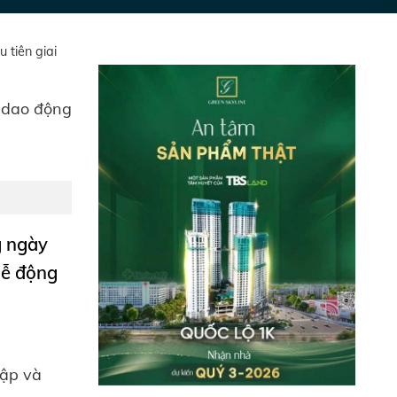
 tiên giai
á dao động
g ngày
lễ động
lập và