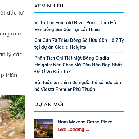
XEM NHIỀU
ết đầu tư
Vị Trí The Emerald River Park – Căn Hộ
Ven Sông Sài Gòn Tại Lái Thiêu
rong quá
Chỉ Cần 70 Triệu Đồng Sở Hữu Căn Hộ 7 Tỷ
tại dự án Gladia Heights
n lý các
Phân Tích Chi Tiết Mặt Bằng Gladia
Heights: Nên Chọn Mã Căn Nào Đẹp Nhất
Để Ở Và Đầu Tư?
p triển
Bài toán tài chính để người trẻ sở hữu căn
hộ Vlasta Premier Phú Thuận
DỰ ÁN MỚI
Nam Mekong Grand Plaza
Giá: Loading....