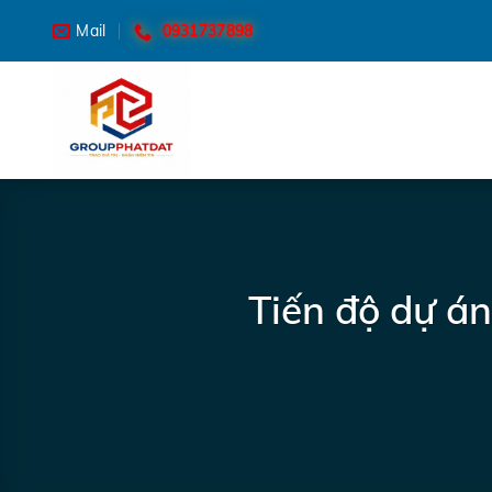
Skip
0931737898
Mail
to
content
Tiến độ dự á