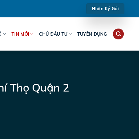
Nhận Ký Gởi
Ố
TIN MỚI
CHỦ ĐẦU TƯ
TUYỂN DỤNG
hí Thọ Quận 2