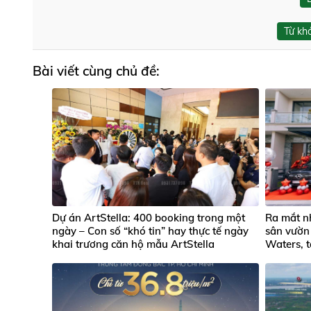
Từ kh
Bài viết cùng chủ đề:
Dự án ArtStella: 400 booking trong một
Ra mắt n
ngày – Con số “khó tin” hay thực tế ngày
sân vườn 
khai trương căn hộ mẫu ArtStella
Waters, 