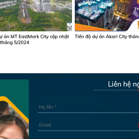
dự án MT EastMark City cập nhật
Tiến độ dự án Akari City thá
 tháng 5/2024
Liên hệ n