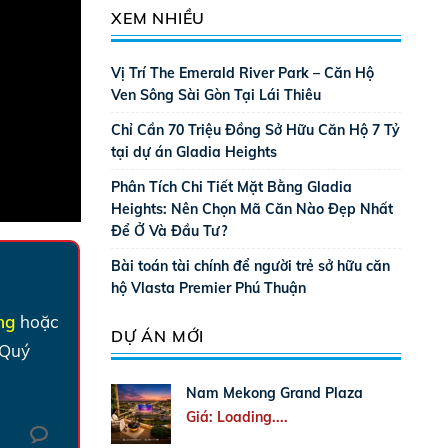
XEM NHIỀU
Vị Trí The Emerald River Park – Căn Hộ
Ven Sông Sài Gòn Tại Lái Thiêu
Chỉ Cần 70 Triệu Đồng Sở Hữu Căn Hộ 7 Tỷ
tại dự án Gladia Heights
Phân Tích Chi Tiết Mặt Bằng Gladia
Heights: Nên Chọn Mã Căn Nào Đẹp Nhất
Để Ở Và Đầu Tư?
Bài toán tài chính để người trẻ sở hữu căn
hộ Vlasta Premier Phú Thuận
ờng
hoặc
DỰ ÁN MỚI
 Quý
Nam Mekong Grand Plaza
Giá: Loading....