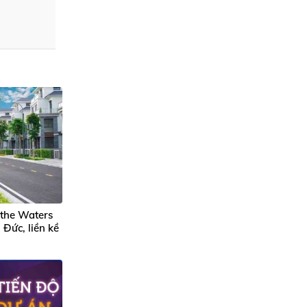
 the Waters
Đức, liền kề