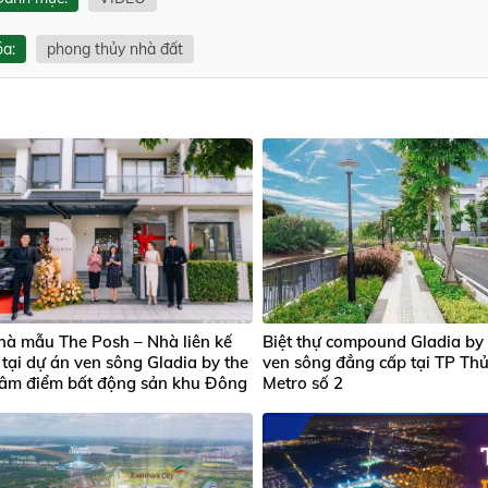
óa:
phong thủy nhà đất
hà mẫu The Posh – Nhà liên kế
Biệt thự compound Gladia by
tại dự án ven sông Gladia by the
ven sông đẳng cấp tại TP Thủ 
tâm điểm bất động sản khu Đông
Metro số 2