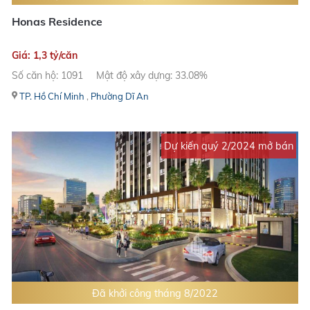
Honas Residence
Giá: 1,3 tỷ/căn
Số căn hộ: 1091
Mật độ xây dựng: 33.08%
TP. Hồ Chí Minh
,
Phường Dĩ An
Dự kiến quý 2/2024 mở bán
Đã khởi công tháng 8/2022