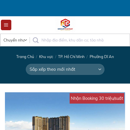
Skip
to
content
Trang Chủ
/
Khu vực
/
TP. Hồ Chí Minh
/
Phường Dĩ An
Nhận Booking 30 triệu/suất