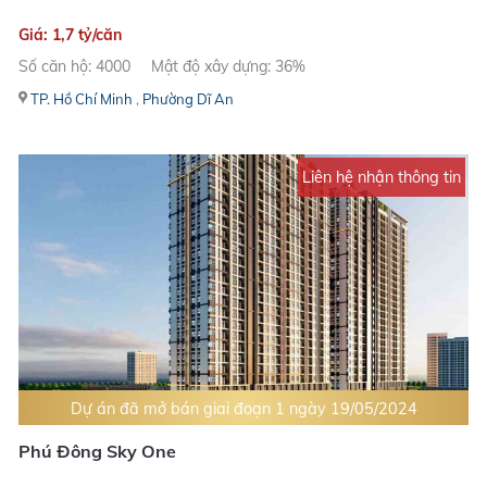
Giá: 1,7 tỷ/căn
Số căn hộ: 4000
Mật độ xây dựng: 36%
TP. Hồ Chí Minh
,
Phường Dĩ An
Liên hệ nhận thông tin
Dự án đã mở bán giai đoạn 1 ngày 19/05/2024
Phú Đông Sky One