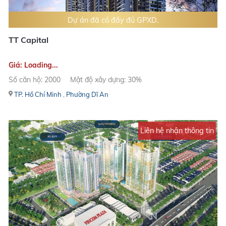
Dự án đã có đầy đủ GPXD.
TT Capital
Giá: Loading...
Số căn hộ: 2000
Mật độ xây dựng: 30%
TP. Hồ Chí Minh
,
Phường Dĩ An
Liên hệ nhận thông tin