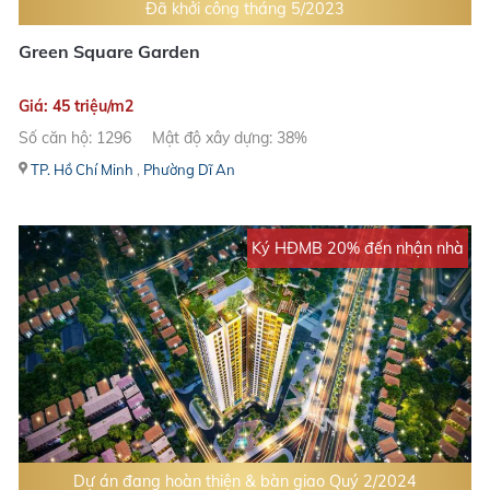
Đã khởi công tháng 5/2023
Green Square Garden
Giá: 45 triệu/m2
Số căn hộ: 1296
Mật độ xây dựng: 38%
TP. Hồ Chí Minh
,
Phường Dĩ An
Ký HĐMB 20% đến nhận nhà
Dự án đang hoàn thiện & bàn giao Quý 2/2024