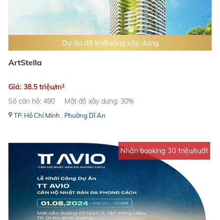
Dự án đã khởi công xây dựng
ArtStella
Giá: 38.5 triệu/m²
Số căn hộ: 490
Mật độ xây dựng: 30%
TP. Hồ Chí Minh
,
Phường Dĩ An
Nhận booking 30 triệu/suất