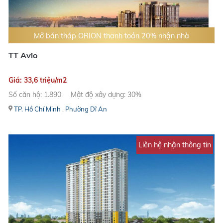
Mở bán tháp ORION thanh toán 20% nhận nhà
TT Avio
Giá: 33,6 triệu/m2
Số căn hộ: 1.890
Mật độ xây dựng: 30%
TP. Hồ Chí Minh
,
Phường Dĩ An
Liên hệ nhận thông tin