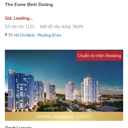
The Esme Bình Dương
Giá: Loading...
Số căn hộ: 1123
Mật độ xây dựng: 38,6%
TP. Hồ Chí Minh
,
Phường Dĩ An
Chuẩn bị nhận Booking
Đã khởi công tháng 12/2023
Opal Luxury