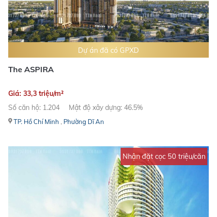
Dự án đã có GPXD
The ASPIRA
Giá: 33,3 triệu/m²
Số căn hộ: 1.204
Mật độ xây dựng: 46.5%
TP. Hồ Chí Minh
,
Phường Dĩ An
Nhận đặt cọc 50 triệu/căn