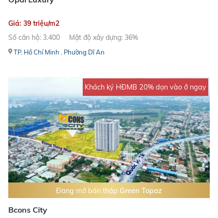
Giá: 39 triệu/m2
Số căn hộ: 3.400
Mật độ xây dựng: 36%
TP. Hồ Chí Minh
,
Phường Dĩ An
Khách ký HĐMB 20% dọn vào ở ngay
Đang mở bán tháp
Green Topaz
Bcons City