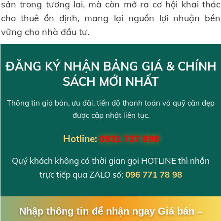
sản trong tương lai, mà còn mở ra cơ hội khai thác
cho thuê ổn định, mang lại nguồn lợi nhuận bền
vững cho nhà đầu tư.
ĐĂNG KÝ NHẬN BẢNG GIÁ & CHÍNH
SÁCH MỚI NHẤT
Thông tin giá bán, ưu đãi, tiến độ thanh toán và quỹ căn đẹp
được cập nhật liên tục.
Hotline:
0931 737 898
Quý khách không có thời gian gọi HOTLINE thì nhắn
trực tiếp qua ZALO số:
096 771 78 98
Nhập thông tin để nhận ngay Giá bán –