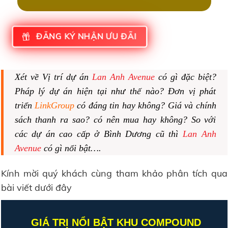
ĐĂNG KÝ NHẬN ƯU ĐÃI
Xét về Vị trí dự án
Lan Anh Avenue
có gì đặc biệt?
Pháp lý dự án hiện tại như thế nào? Đơn vị phát
triển
LinkGroup
có đáng tin hay không? Giá và chính
sách thanh ra sao? có nên mua hay không? So với
các dự án cao cấp ở Bình Dương cũ thì
Lan Anh
Avenue
có gì nổi bật….
Kính mời quý khách cùng tham khảo phân tích qua
bài viết dưới đây
GIÁ TRỊ NỔI BẬT KHU COMPOUND