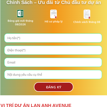
Chính Sách – Ưu đãi từ Chủ đầu tư dự án
Bảng giá mới tháng
Hồ sơ pháp lý
Chính sách tháng 08
08/2026
VỊ TRÍ DỰ ÁN LAN ANH AVENUE