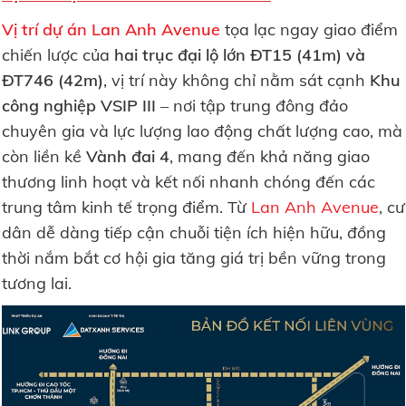
Vị trí dự án Lan Anh Avenue
tọa lạc ngay giao điểm
chiến lược của
hai trục đại lộ lớn ĐT15 (41m) và
ĐT746 (42m)
, vị trí này không chỉ nằm sát cạnh
Khu
công nghiệp VSIP III
– nơi tập trung đông đảo
chuyên gia và lực lượng lao động chất lượng cao, mà
còn liền kề
Vành đai 4
, mang đến khả năng giao
thương linh hoạt và kết nối nhanh chóng đến các
trung tâm kinh tế trọng điểm. Từ
Lan Anh Avenue
, cư
dân dễ dàng tiếp cận chuỗi tiện ích hiện hữu, đồng
thời nắm bắt cơ hội gia tăng giá trị bền vững trong
tương lai.