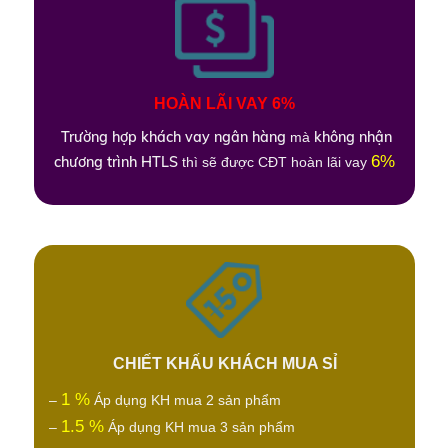
HOÀN LÃI VAY 6%
Trường hợp khách vay ngân hàng
không nhận
mà
6%
chương trình HTLS
thì sẽ được CĐT hoàn lãi vay
CHIẾT KHẤU KHÁCH MUA SỈ
1 %
–
Áp dụng KH mua 2 sản phẩm
1.5 %
–
Áp dụng KH mua 3 sản phẩm