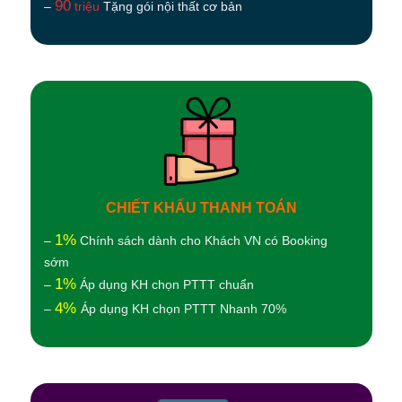
90
–
triệu
Tặng gói nội thất cơ bản
CHIẾT KHẤU THANH TOÁN
1%
–
Chính sách dành cho Khách VN có Booking
sớm
1%
–
Áp dụng KH chọn PTTT chuẩn
4%
–
Áp dụng KH chọn PTTT Nhanh 70%