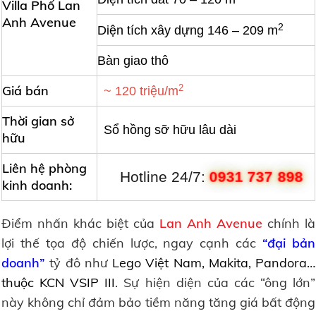
Villa Phố Lan
Anh Avenue
2
Diện tích xây dựng 146 – 209 m
Bàn giao thô
Giá bán
2
~ 120 triệu/m
Thời gian sở
Sổ hồng sỡ hữu lâu dài
hữu
Liên hệ phòng
0931 737 898
Hotline 24/7:
kinh doanh:
Điểm nhấn khác biệt của
Lan Anh Avenue
chính là
lợi thế tọa độ chiến lược, ngay cạnh các
“đại bản
doanh”
tỷ đô như
Lego Việt Nam, Makita, Pandora…
thuộc KCN VSIP III
. Sự hiện diện của các “ông lớn”
này không chỉ đảm bảo tiềm năng tăng giá bất động