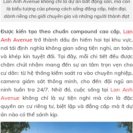
Lan Anh Avenue không chỉ là dự án bất động sản, mà còn
là biểu tượng của phong cách sống đẳng cấp, hiện đại,
dành riêng cho giới chuyên gia và những người thành đạt
Được kiến tạo theo chuẩn compound cao cấp
,
Lan
Anh Avenue
trở thành dấu ấn hiếm hoi tại khu vực,
nơi tái định nghĩa không gian sống tiện nghi, an toàn
và khép kín tuyệt đối. Tại đây, mỗi chi tiết đều được
chăm chút nhằm mang đến sự an tâm trọn vẹn cho
cư dân: từ hệ thống kiểm soát ra vào chuyên nghiệp,
camera giám sát thông minh, cho đến đội ngũ an
ninh tuần tra 24/7. Nhờ đó, cuộc sống tại
Lan Anh
Avenue
không chỉ là sự tiện nghi mà còn là đặc
quyền an cư riêng tư, biệt lập và đẳng cấp mà ít dự
án nào có thể sánh kịp.