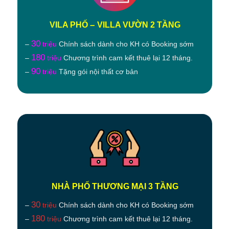
–
VILA PHỐ
VILLA VƯỜN 2 TẦNG
30
–
triệu
Chính sách dành cho KH có Booking sớm
180
–
triệu
Chương trình cam kết thuê lại 12 tháng.
90
–
triệu
Tặng gói nội thất cơ bản
NHÀ PHỐ THƯƠNG MẠI 3 TẦNG
30
–
triệu
Chính sách dành cho KH có Booking sớm
180
–
triệu
Chương trình cam kết thuê lại 12 tháng.