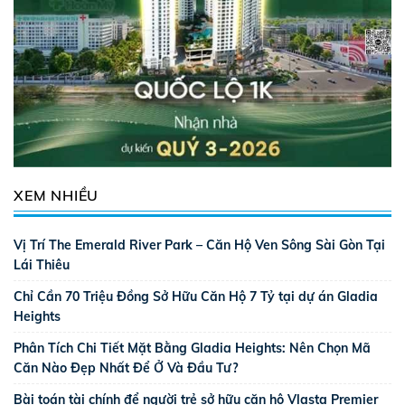
XEM NHIỀU
Vị Trí The Emerald River Park – Căn Hộ Ven Sông Sài Gòn Tại
Lái Thiêu
Chỉ Cần 70 Triệu Đồng Sở Hữu Căn Hộ 7 Tỷ tại dự án Gladia
Heights
Phân Tích Chi Tiết Mặt Bằng Gladia Heights: Nên Chọn Mã
Căn Nào Đẹp Nhất Để Ở Và Đầu Tư?
Bài toán tài chính để người trẻ sở hữu căn hộ Vlasta Premier