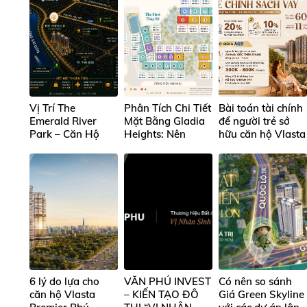
Vị Trí The
Phân Tích Chi Tiết
Bài toán tài chính
Emerald River
Mặt Bằng Gladia
để người trẻ sở
Park – Căn Hộ
Heights: Nên
hữu căn hộ Vlasta
Ven Sông Sài Gòn
Chọn Mã Căn Nào
Premier Phú
Tại Lái Thiêu
Đẹp Nhất Để Ở
Thuận
Và Đầu Tư?
6 lý do lựa cho
VĂN PHÚ INVEST
Có nên so sánh
căn hộ Vlasta
– KIẾN TẠO ĐÔ
Giá Green Skyline