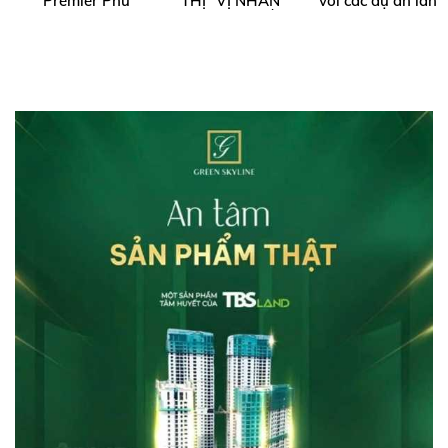
Premier Phú
THỊ “VỊ NHÂN
với các dự án lân
Thuận
SINH” VÀ DẤU
cận giá thấp hơn?
ẤN CĂN HỘ
Góc nhìn đúng
VLASTA PREMIER
cho người mua và
PHÚ THUẬN
nhà đầu tư
GIỮA TRUNG
TÂM PHÍA NAM
TP.HCM