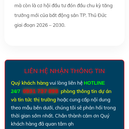
mà còn là cơ hội đầu tư đón đầu chu kỳ tăng
trưởng mới của bất động sản TP. Thủ Đức
giai đoạn 2026 – 2030.
LIÊN HỆ NHẬN THÔNG TIN
Quý khách hàng
vui lòng liên hệ
HOTLINE
0931 737 898
phòng thông tin dự án
24/7
:
và tin tức thị trường
hoặc cung cấp nội dung
theo mẫu bên dưới, chúng tôi sẽ phản hồi trong
thời gian sớm nhất.
Chân thành cảm ơn Quý
khách hàng đã quan tâm ạh