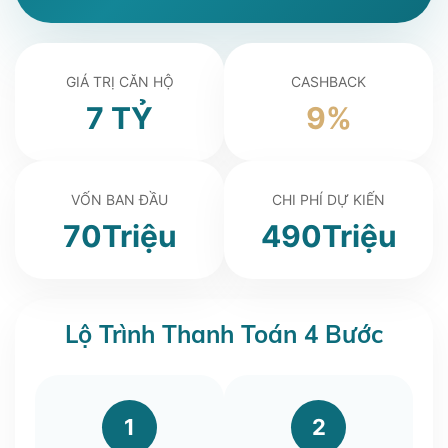
GIÁ TRỊ CĂN HỘ
CASHBACK
7 TỶ
9%
VỐN BAN ĐẦU
CHI PHÍ DỰ KIẾN
70Triệu
490Triệu
Lộ Trình Thanh Toán 4 Bước
1
2