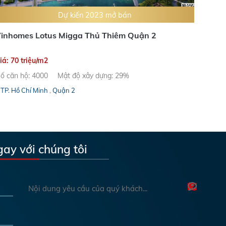
Dự kiến 2023 mở bán
inhomes Lotus Migga Thủ Thiêm Quận 2
iá: 70 triệu/m2
ố căn hộ: 4000
Mật độ xây dựng: 29%
TP. Hồ Chí Minh
,
Quận 2
gay với chúng tôi