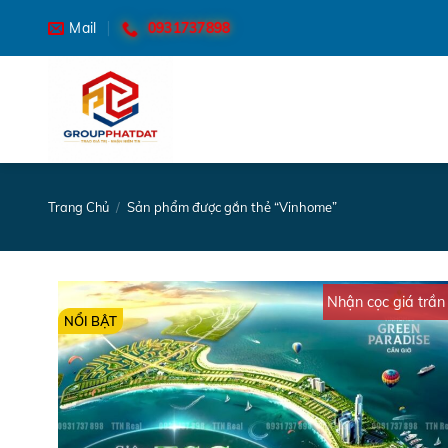
Skip
0931737898
Mail
to
content
Trang Chủ
/
Sản phẩm được gắn thẻ “Vinhome”
Nhận cọc giá trần
NỔI BẬT