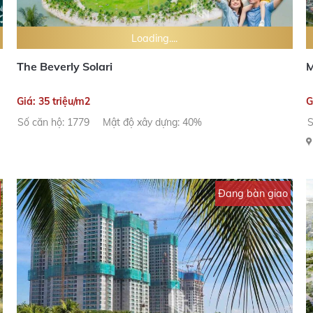
Loading....
The Beverly Solari
M
Giá: 35 triệu/m2
G
Số căn hộ: 1779
Mật độ xây dựng: 40%
S
Đang bàn giao