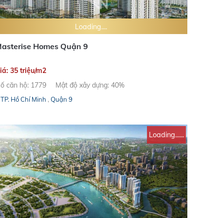
Loading....
asterise Homes Quận 9
iá: 35 triệu/m2
ố căn hộ: 1779
Mật độ xây dựng: 40%
TP. Hồ Chí Minh
,
Quận 9
Loading......