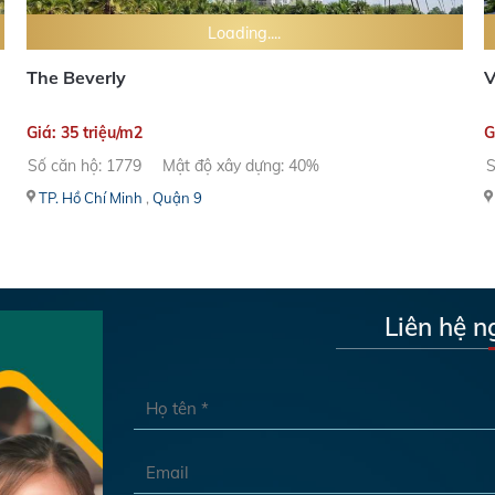
Loading....
The Beverly
V
Giá: 35 triệu/m2
G
Số căn hộ: 1779
Mật độ xây dựng: 40%
S
TP. Hồ Chí Minh
,
Quận 9
Liên hệ n