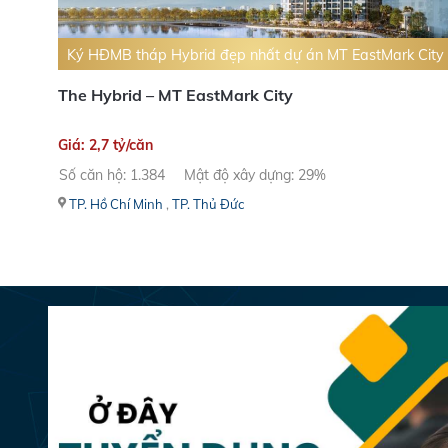
Ký HĐMB tháp Hybrid đẹp nhất dự án MT EastMark City
The Hybrid – MT EastMark City
Giá: 2,7 tỷ/căn
Số căn hộ: 1.384
Mật độ xây dựng: 29%
TP. Hồ Chí Minh
,
TP. Thủ Đức