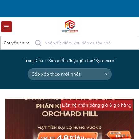
Skip
to
content
Trang Chủ
/
Sản phẩm được gắn thẻ “Sycamore”
Liên hệ nhận bảng giá & giỏ hàng