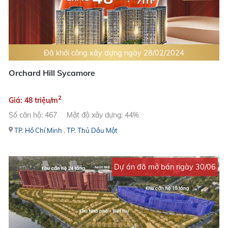
Đã khởi công xây dựng ngày 28/02/2024
Orchard Hill Sycamore
2
Giá: 48 triệu/m
Số căn hộ: 467
Mật độ xây dựng: 44%
TP. Hồ Chí Minh
,
TP. Thủ Dầu Một
Dự án đã mở bán ngày 30/06