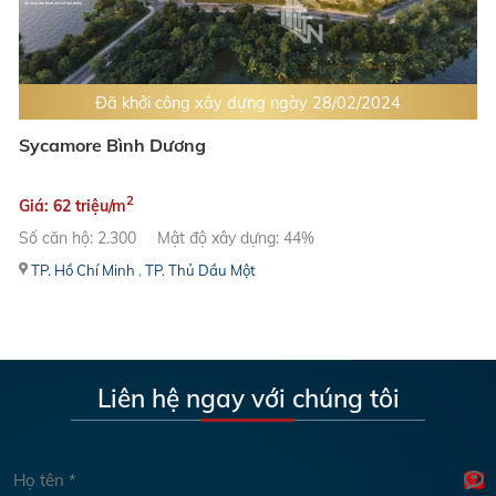
Đã khởi công xây dựng ngày 28/02/2024
Sycamore Bình Dương
2
Giá: 62 triệu/m
Số căn hộ: 2.300
Mật độ xây dựng: 44%
TP. Hồ Chí Minh
,
TP. Thủ Dầu Một
Liên hệ ngay với chúng tôi