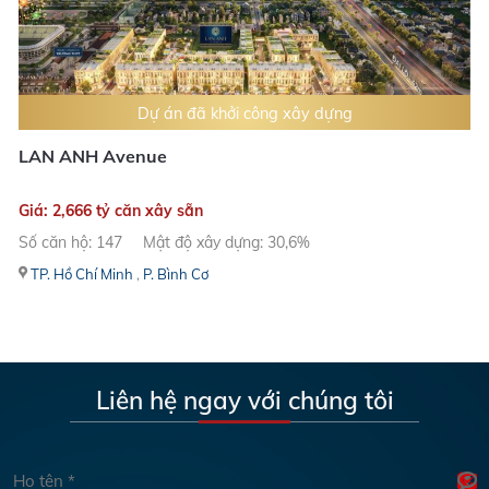
Dự án đã khởi công xây dựng
LAN ANH Avenue
Giá: 2,666 tỷ căn xây sẵn
Số căn hộ: 147
Mật độ xây dựng: 30,6%
TP. Hồ Chí Minh
,
P. Bình Cơ
Liên hệ ngay với chúng tôi