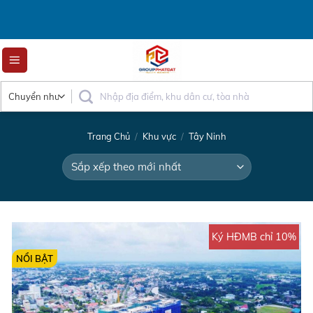
Skip
to
content
Trang Chủ
/
Khu vực
/
Tây Ninh
Ký HĐMB chỉ 10%
NỔI BẬT