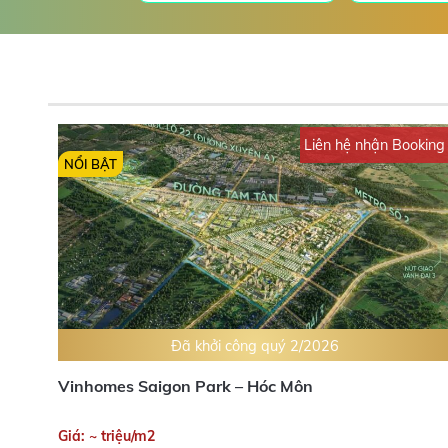
Liên hệ nhận Booking
NỔI BẬT
Đã khởi công quý 2/2026
Vinhomes Saigon Park – Hóc Môn
Giá: ~ triệu/m2