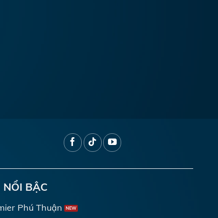
 NỔI BẬC
mier Phú Thuận