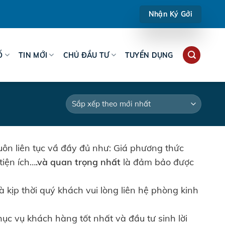
Nhận Ký Gởi
Ố
TIN MỚI
CHỦ ĐẦU TƯ
TUYỂN DỤNG
luôn liên tục vầ đầy đủ như: Giá phương thức
tiện ích…
.và quan trọng nhất
là đảm bảo được
à kịp thời quý khách vui lòng liên hệ phòng kinh
c vụ khách hàng tốt nhất và đầu tư sinh lời