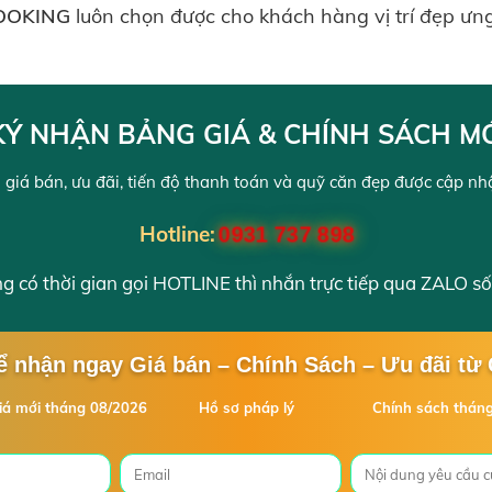
OOKING
luôn chọn được cho khách hàng vị trí đẹp ưn
Ý NHẬN BẢNG GIÁ & CHÍNH SÁCH M
 giá bán, ưu đãi, tiến độ thanh toán và quỹ căn đẹp được cập nhật
Hotline:
0931 737 898
 có thời gian gọi HOTLINE thì nhắn trực tiếp qua ZALO số
ể nhận ngay Giá bán – Chính Sách – Ưu đãi từ
iá mới tháng 08/2026
Hồ sơ pháp lý
Chính sách thán