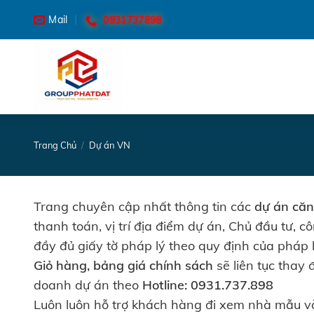
Skip
0931737898
Mail
to
content
Trang Chủ
/
Dự án VN
Trang chuyên cập nhất thông tin các
dự án căn
thanh toán, vị trí địa điểm dự án, Chủ đầu tư, c
đầy đủ giấy tờ pháp lý theo quy định của pháp l
Giỏ hàng, bảng giá chính sách
sẽ liên tục thay 
doanh dự án theo
Hotline:
0931.737.898
Luôn luôn hỗ trợ khách hàng đi xem nhà mẫu và