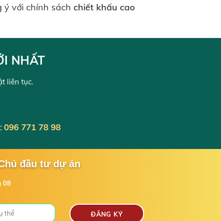
g ý với chính sách
chiết khấu cao
ỚI NHẤT
 liên tục.
:
096 771 78 98
 Chủ đầu tư dự án
g 08