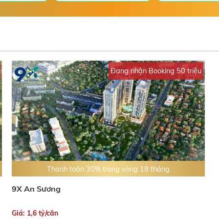
Đang nhận Booking 50 triệu
Thanh toán 30% trong vòng 18 tháng
9X An Sương
Giá: 1,6 tỷ/căn