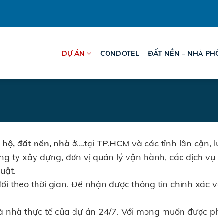
DỰ ÁN
CONDOTEL
ĐẤT NỀN – NHÀ PH
 hộ, đất nền, nhà ở
….tại TP.HCM và các tỉnh lân cận, 
ông ty xây dựng, đơn vị quản lý vận hành, các dịch vụ 
uật.
đổi theo thời gian. Để nhận được thông tin chính xác v
 nhà thực tế của dự án 24/7. Với mong muốn được phụ