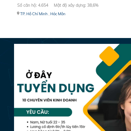
Số căn hộ: 4.654
Mật độ xây dựng: 38,6%
TP. Hồ Chí Minh
,
Hóc Môn