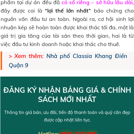
phẩm tại dự án đều đã
có sổ riêng – sở hữu lâu dài,
đây được coi là
“lợi thế lớn nhất”
bảo chứng cho
nguồn vốn đầu tư an toàn. Ngoài ra, cơ hội sinh lợi
nhuận kép sẽ hoàn toàn được khai thác tối đa, một là
giá trị gia tăng của tài sản theo thời gian, hai là từ
việc đầu tư kinh doanh hoặc khai thác cho thuê.
> Xem thêm:
Nhà phố Classia Khang Điền
Quận 9
ĐĂNG KÝ NHẬN BẢNG GIÁ & CHÍNH
SÁCH MỚI NHẤT
Thông tin giá bán, ưu đãi, tiến độ thanh toán và quỹ căn đẹp
được cập nhật liên tục.