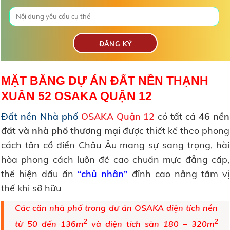
MẶT BẰNG DỰ ÁN ĐẤT NỀN THẠNH
XUÂN 52 OSAKA QUẬN 12
Đất nền Nhà phố
OSAKA Quận 12
có tất cả
46 nền
đất và nhà phố thương mại
được thiết kế theo phong
cách tân cổ điển Châu Âu mang sự sang trọng, hài
hòa phong cách luôn đề cao chuẩn mực đẳng cấp,
thể hiện dấu ấn
“chủ nhân”
đỉnh cao nâng tầm vị
thế khi sỡ hữu
Các căn nhà phố trong dư án OSAKA diện tích nền
2
2
từ 50 đến 136m
và diện tích sàn 180 – 320m