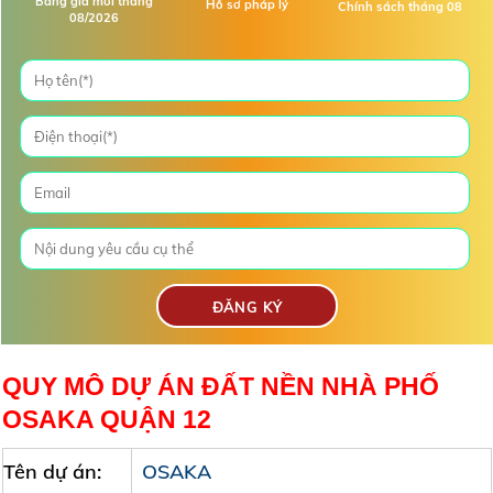
Bảng giá mới tháng
Hồ sơ pháp lý
Chính sách tháng 08
08/2026
QUY MÔ DỰ ÁN ĐẤT NỀN NHÀ PHỐ
OSAKA QUẬN 12
Tên dự án:
OSAKA