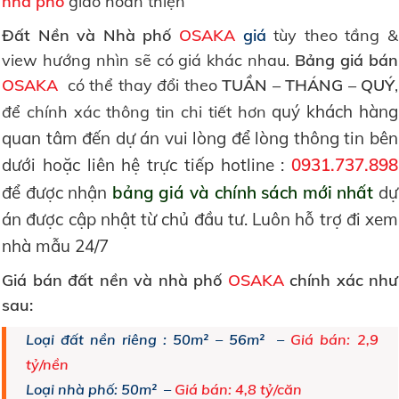
nhà phố
giao hoàn thiện
Đất Nền và Nhà phố
OSAKA
giá
tùy theo tầng &
view hướng nhìn sẽ có giá khác nhau.
Bảng giá bán
OSAKA
có thể thay đổi theo
TUẦN – THÁNG – QUÝ
,
quý khách hàng
để chính xác thông tin chi tiết hơn
quan tâm đến dự án vui lòng để lòng thông tin bên
dưới hoặc liên hệ trực tiếp hotline :
0931.737.898
để được nhận
bảng giá và chính sách mới nhất
dự
án được cập nhật từ chủ đầu tư. Luôn hỗ trợ đi xem
nhà mẫu 24/7
Giá bán đất nền và nhà phố
OSAKA
chính xác như
sau:
Loại đất nền riêng : 50m² – 56m² –
Giá bán: 2,9
tỷ/nền
Loại nhà phố: 50m² –
Giá bán: 4,8 tỷ/căn