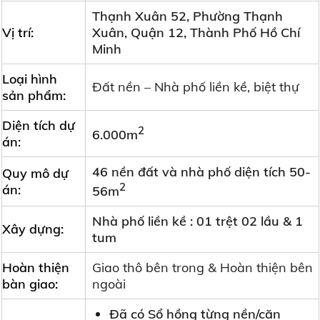
Thạnh Xuân 52, Phường Thạnh
Vị trí:
Xuân, Quận 12, Thành Phố Hồ Chí
Minh
Loại hình
Đất nền – Nhà phố liền kề, biệt thự
sản phẩm:
Diện tích dự
2
6.000m
án:
46 nền đất và nhà phố diện tích 50-
Quy mô dự
2
án:
56m
Nhà phố liền kề : 01 trệt 02 lầu & 1
Xây dựng:
tum
Hoàn thiện
Giao thô bên trong & Hoàn thiện bên
bàn giao:
ngoài
Đã có Sổ hồng từng nền/căn