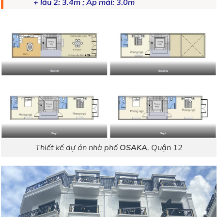
+ lầu 2: 3.4m ;
Áp mái: 3.0m
Thiết kế dự án nhà phố
OSAKA
, Quận 12