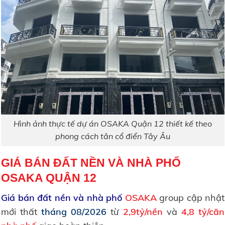
Hình ảnh thực tế dự án OSAKA Quận 12 thiết kế theo
phong cách tân cổ điển Tây Âu
GIÁ BÁN ĐẤT NỀN VÀ NHÀ PHỐ
OSAKA QUẬN 12
Giá bán đất nền và nhà phố
OSAKA
group cập nhật
mới thất
tháng 08/2026
từ
2,9tỷ/nền
và
4,8 tỷ/căn