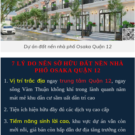
Dự án đất nền nhà phố Osaka Quận 12
7 LÝ DO NÊN SỠ HỮU ĐẤT NỀN NHÀ
PHỐ OSAKA QUẬN 12
Vị trí trắc địa
trung tâm Quận 12
ngay
, ngay
sông Vàm Thuận không khí trong lành quanh năm
mát mẻ khu dân cư sầm uất dân trí cao
Tiện ích hiện hữu đầy đủ các dịch vụ cao cấp
Tiềm năng sinh lời cao,
khu vực dự án vẫn còn
mới nỗi, giá bán còn hấp dẫn dư địa tăng trưởng còn