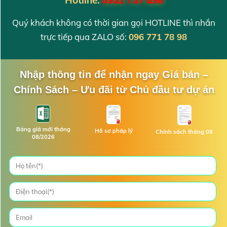
Hotline:
0931 737 898
Quý khách không có thời gian gọi HOTLINE thì nhắn
trực tiếp qua ZALO số:
096 771 78 98
Nhập thông tin để nhận ngay Giá bán –
Chính Sách – Ưu đãi từ Chủ đầu tư dự án
Bảng giá mới tháng
Hồ sơ pháp lý
Chính sách tháng 08
08/2026