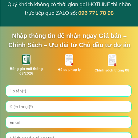
Quý khách không có thời gian gọi HOTLINE thì nhắn
trực tiếp qua ZALO số:
096 771 78 98
Nhập thông tin để nhận ngay Giá bán –
Chính Sách – Ưu đãi từ Chủ đầu tư dự án
Bảng giá mới tháng
Hồ sơ pháp lý
Chính sách tháng 08
08/2026