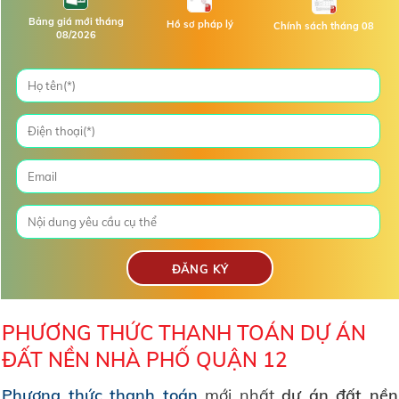
Bảng giá mới tháng
Hồ sơ pháp lý
Chính sách tháng 08
08/2026
PHƯƠNG THỨC THANH TOÁN DỰ ÁN
ĐẤT NỀN NHÀ PHỐ QUẬN 12
Phương thức thanh toán
mới nhất
dự án đất nền