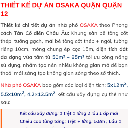
THIẾT KẾ DỰ ÁN OSAKA QUẬN QUẬN
12
Thiết kế chi tiết dự án nhà phố
OSAKA
theo Phong
cách
Tân Cổ điển Châu Âu:
Khung sàn bê tông cốt
thép, tường gạch, mái bê tông cốt thép + ngói, tường
riêng 10cm, móng chung ép cọc 15m,
diện tích đất
đa dạng
vừa tầm từ
50m² – 85m²
tối ưu công năng
sử dụng, nhằm tạo nên nhiều không gian mở để bạn
thoải mái sáng tạo không gian sống theo sở thích.
2
Nhà phố OSAKA
bao gồm các loại diện tích:
5x12m
,
2
2
5.5x10m
, 4.2×12.5m
kết cấu xây dựng cụ thể như
sau:
Kết cấu xây dựng: 1 trệt 1 lửng 2 lầu 1 áp mái
Chiều cao từng tầng:
Trệt + lửng: 5.8m ;
Lầu 1