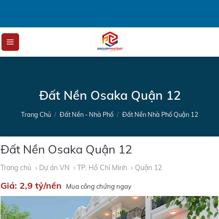
Skip
to
content
Đất Nền Osaka Quận 12
Trang Chủ
/
Đất Nền - Nhà Phố
/
Đất Nền Nhà Phố Quận 12
Đất Nền Osaka Quận 12
Trang chủ
› Dự án VN
› TP. Hồ Chí Minh
› Quận 12
Giá:
2,9 tỷ/nền
Mua công chứng ngay