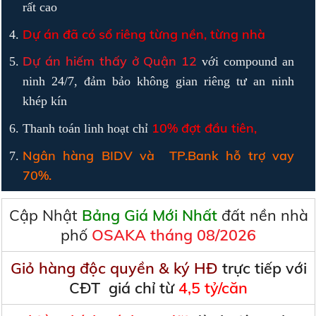
rất cao
Dự án đã có sổ riêng từng nền, từng nhà
Dự án hiếm thấy ở Quận 12
với compound an
ninh 24/7, đảm bảo không gian riêng tư an ninh
khép kín
10% đợt đầu tiên,
Thanh toán linh hoạt chỉ
Ngân hàng BIDV và TP.Bank hỗ trợ vay
70%.
Cập Nhật
Bảng Giá Mới Nhất
đất nền nhà
phố
OSAKA
tháng
08/2026
Giỏ hàng độc quyền & ký HĐ
trực tiếp với
CĐT giá chỉ từ
4,5 tỷ/căn