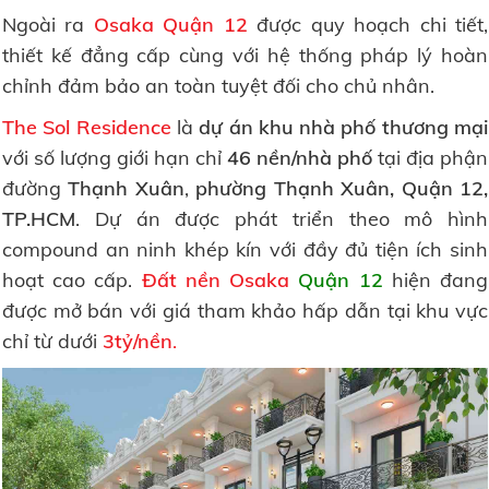
Ngoài ra
Osaka Quận 12
được quy hoạch chi tiết,
thiết kế đẳng cấp cùng với hệ thống pháp lý hoàn
chỉnh đảm bảo an toàn tuyệt đối cho chủ nhân.
The Sol Residence
là
dự án khu nhà phố thương mại
với số lượng giới hạn chỉ
46 nền/nhà phố
tại địa phận
đường
Thạnh Xuân
,
phường Thạnh Xuân, Quận 12,
TP.HCM
. Dự án được phát triển theo mô hình
compound an ninh khép kín với đầy đủ tiện ích sinh
hoạt cao cấp.
Đất nền Osaka
Quận 12
hiện đang
được mở bán với giá tham khảo hấp dẫn tại khu vực
chỉ từ dưới
3tỷ/nền
.