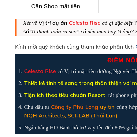
Căn Shop mặt tiền
Vị trí dự án
Celesta Rise
Xét về
có gì đặc biệt 
sách
thanh toán ra sao? có nên mua hay không? 
Kính mời quý khách cùng tham khảo phân tích
ĐIỂM NỔ
Celesta Rise
có Vị trí mặt tiền đường Nguyễn H
Thiết kế tinh tế sang trong thân thiện với m
Tiện ích theo tiêu chuẩn Resort
rất phong phú
Công ty Phú Long
uy tín
Chủ đầu tư
cùng hớp
NQH Architects, SCI-LAB (Thái Lan)
Ngân hàng HD Bank hỗ trợ vay lên đến 80% giá trị