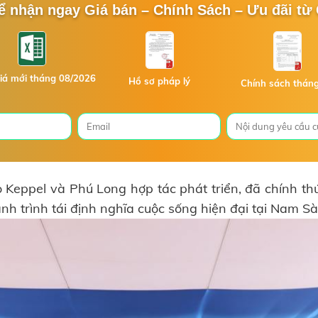
ể nhận ngay Giá bán – Chính Sách – Ưu đãi từ
iá mới tháng 08/2026
Hồ sơ pháp lý
Chính sách thán
o Keppel và Phú Long hợp tác phát triển, đã chính 
h trình tái định nghĩa cuộc sống hiện đại tại Nam Sà