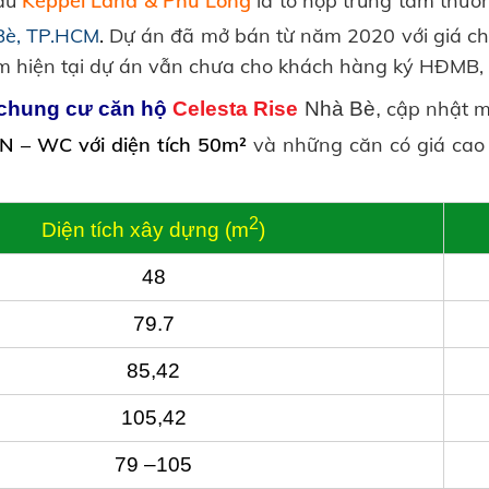
đầu
Keppel Land &
Phú Long
là tổ hợp trung tâm thươ
Bè, TP.HCM
.
Dự án đã mở bán từ năm 2020 với giá ch
ểm hiện tại dự án vẫn chưa cho khách hàng ký HĐMB, c
cập nhật m
chung cư căn hộ
Celesta Rise
Nhà Bè,
N – WC với diện tích 50m²
và những căn có giá cao
2
Diện tích xây dựng (m
)
48
79.7
85,42
105,42
79 –105