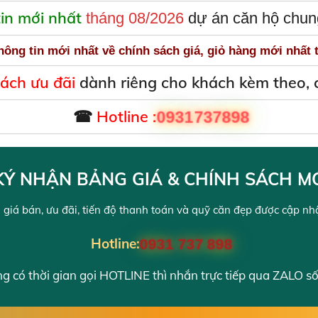
tin mới nhất
tháng 08/2026
dự án căn hộ chu
hông tin mới nhất về chính sách giá, giỏ hàng mới nhất
sách ưu đãi
dành riêng cho khách kèm theo, c
☎
Hotline :
0931737898
Ý NHẬN BẢNG GIÁ & CHÍNH SÁCH M
 giá bán, ưu đãi, tiến độ thanh toán và quỹ căn đẹp được cập nhật
Hotline:
0931 737 898
 có thời gian gọi HOTLINE thì nhắn trực tiếp qua ZALO số