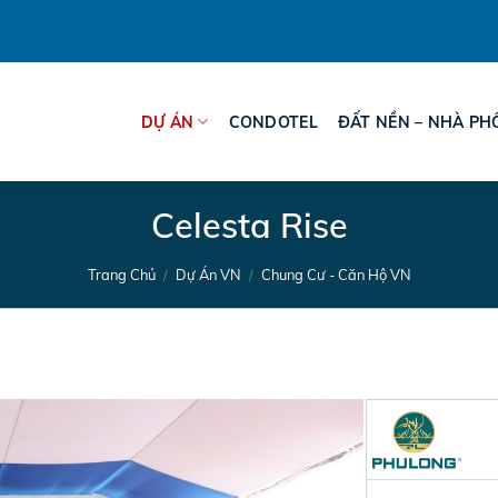
DỰ ÁN
CONDOTEL
ĐẤT NỀN – NHÀ PH
Celesta Rise
Trang Chủ
/
Dự Án VN
/
Chung Cư - Căn Hộ VN