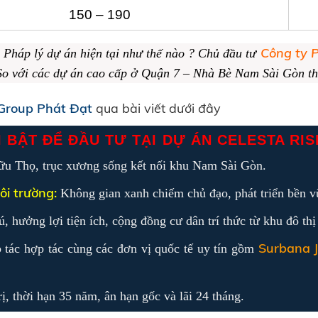
150 – 190
Công ty 
? Pháp lý dự án hiện tại như thế nào ? Chủ đầu tư
So với các dự án cao cấp ở Quận 7 – Nhà Bè Nam Sài Gòn t
Group Phát Đạt
qua bài viết dưới đây
I BẬT ĐỂ ĐẦU TƯ TẠI DỰ ÁN CELESTA RIS
ữu Thọ, trục xương sống kết nối khu Nam Sài Gòn.
ôi trường:
Không gian xanh chiếm chủ đạo, phát triển bền v
, hưởng lợi tiện ích, cộng đồng cư dân trí thức từ khu đô thị
Surbana J
 tác hợp tác cùng các đơn vị quốc tế uy tín gồm
, thời hạn 35 năm, ân hạn gốc và lãi 24 tháng.