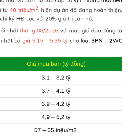
ng mại và căn hộ cao cấp có
vị trí vàng mặt tiền
2
ỉ từ
40 triệu/m
, hiện dự án đã đang hoàn thiện,
hỉ ký HĐ cọc với 20% giá trị căn hộ.
ới nhất
tháng 08/2026
với mức giá dao động từ
 nhất có
giá 5,15 – 5,35 tỷ
cho loại
3PN – 2WC
Giá mua bán (tỷ đồng)
3,1 – 3,2 tỷ
3,7 – 4,1 tỷ
3,9 – 4,2 tỷ
4,9 – 5,2 tỷ
57 – 65 triệu/m2