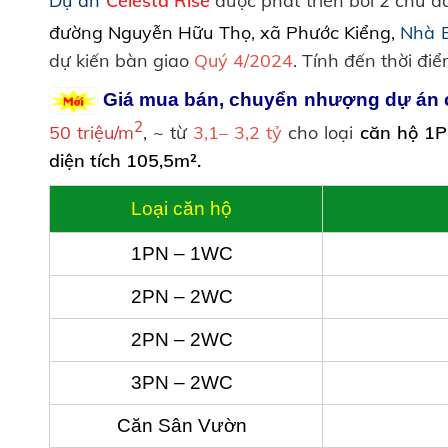
Dự án
Celesta Rise
được phát triển bởi 2 chủ 
đường Nguyễn Hữu Thọ, xã Phước Kiểng,
Nhà 
dự kiến bàn giao
Quý 4/2024
. Tính đến thời đi
Giá mua bán, chuyển nhượng dự án 
2
50 triệu/m
, ~ từ
3,1– 3,2 tỷ
cho loại
căn hộ 1P
diện tích 105,5m².
Loại căn hộ
1PN – 1WC
2PN – 2WC
2PN – 2WC
3PN – 2WC
Căn Sân Vườn