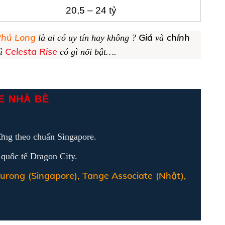
20,5 – 24 tỷ
Phú Long
Giá
chính
là ai có uy tín hay không ?
và
Celesta Rise
hì
có gì nổi bật….
E NHÀ BÈ
ững theo chuẩn Singapore.
 quốc tế Dragon City.
urong (Singapore), Tange Associate (Nhật),