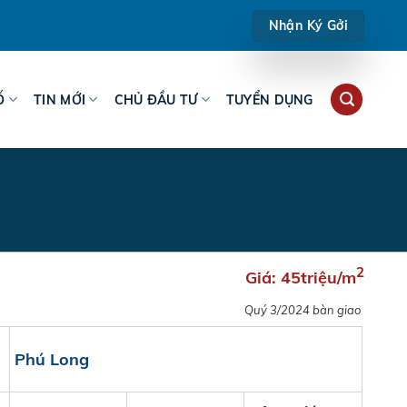
Nhận Ký Gởi
Ố
TIN MỚI
CHỦ ĐẦU TƯ
TUYỂN DỤNG
2
Giá:
45triệu/m
Quý 3/2024 bàn giao
Phú Long