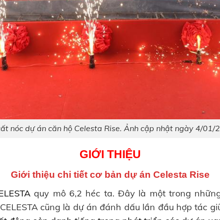
cất nóc dự án căn hộ Celesta Rise. Ảnh cập nhật ngày 4/01/
GIỚI THIỆU
Giới thiệu chi tiết cơ bản dự án Celesta Rise
CELESTA
quy mô 6,2 héc ta. Đây là một trong những
 CELESTA cũng là dự án đánh dấu lần đầu hợp tác g