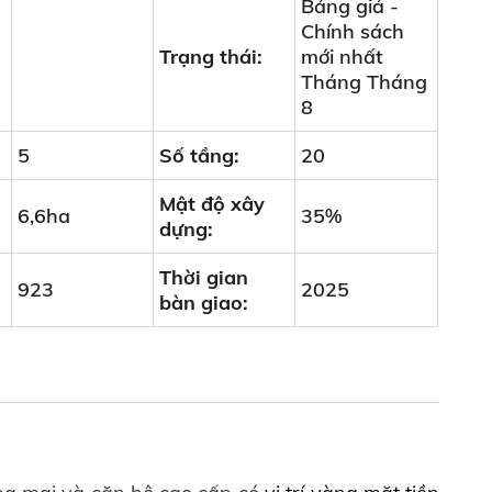
Bảng giá -
Chính sách
Trạng thái:
mới nhất
Tháng Tháng
8
5
Số tầng:
20
Mật độ xây
6,6ha
35%
dựng:
Thời gian
923
2025
bàn giao: