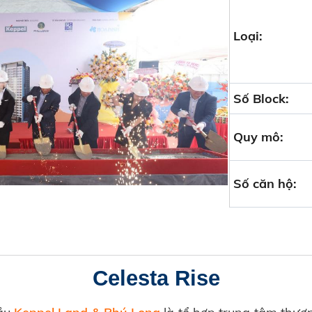
Loại:
Số Block:
Quy mô:
Số căn hộ:
Celesta Rise