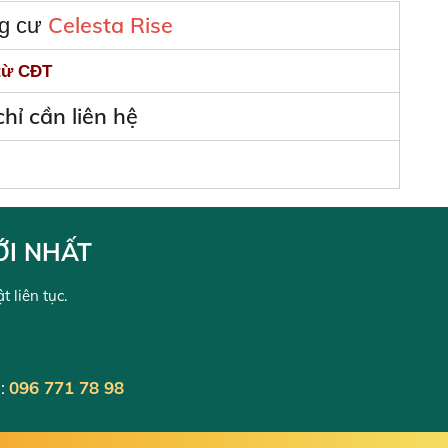
Celesta Rise
ng cư
 từ CĐT
hỉ cần liên hệ
ỚI NHẤT
 liên tục.
:
096 771 78 98