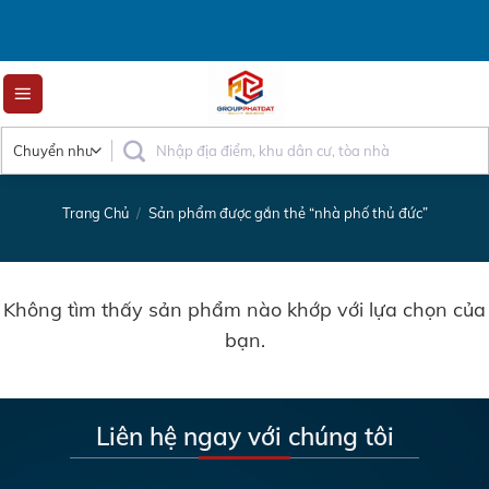
Skip
to
content
Trang Chủ
/
Sản phẩm được gắn thẻ “nhà phố thủ đức”
Không tìm thấy sản phẩm nào khớp với lựa chọn của
bạn.
Liên hệ ngay với chúng tôi