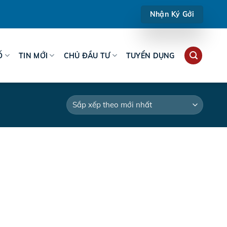
Nhận Ký Gởi
Ố
TIN MỚI
CHỦ ĐẦU TƯ
TUYỂN DỤNG