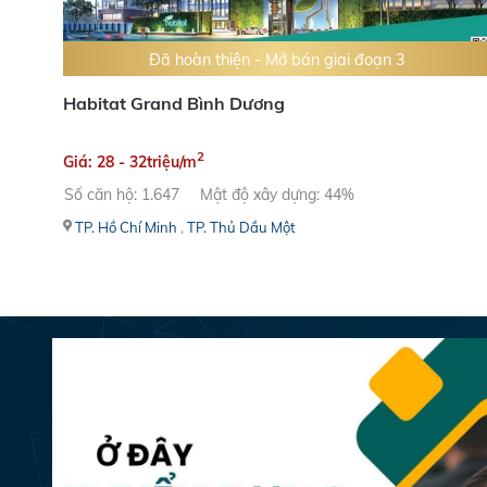
Đã hoàn thiện - Mở bán giai đoạn 3
Habitat Grand Bình Dương
2
Giá: 28 - 32triệu/m
Số căn hộ: 1.647
Mật độ xây dựng: 44%
TP. Hồ Chí Minh
,
TP. Thủ Dầu Một