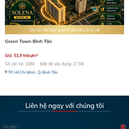
Dự án đã bàn giao 4 BLock và có sổ
Green Town Bình Tân
Giá: 53,9 triệu/m²
Số căn hộ: 1080
Mật độ xây dựng: 27.5%
TP. Hồ Chí Minh
,
Q. Bình Tân
Liên hệ ngay với chúng tôi