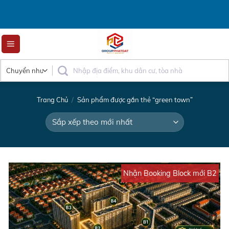
Skip
to
content
Trang Chủ
/
Sản phẩm được gắn thẻ “green town”
Nhận Booking Block mới B2