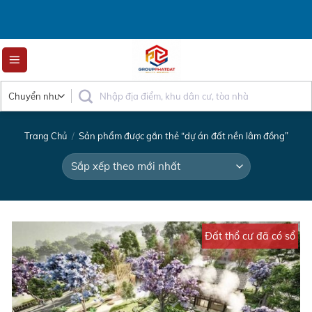
Skip
to
content
Trang Chủ
/
Sản phẩm được gắn thẻ “dự án đất nền lâm đồng”
Đất thổ cư đã có sổ