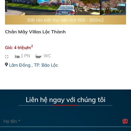
Đất nền biệt thự diện tích 500 - 800m2
Chân Mây Villas Lộc Thành
2
Giá: 4 triệu/m
1 PN
WC
Lâm Đồng
,
TP. Bảo Lộc
Liên hệ ngay với chúng tôi