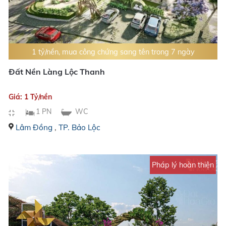
1 tỷ/nền, mua công chứng sang tên trong 7 ngày
Đất Nền Làng Lộc Thanh
Giá: 1 Tỷ/nền
1 PN
WC
Lâm Đồng
,
TP. Bảo Lộc
Pháp lý hoàn thiện