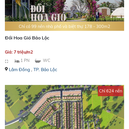
Chỉ có 99 nền nhà phố và biệt thự 178 - 300m2
Đồi Hoa Gió Bảo Lộc
Giá: 7 triệu/m2
1 PN
WC
Lâm Đồng
,
TP. Bảo Lộc
Chỉ 624 nền