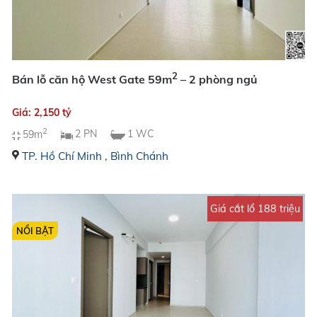
2
Bán lỗ căn hộ West Gate 59m
– 2 phòng ngủ
Giá: 2,150 tỷ
2
59m
2 PN
1 WC
TP. Hồ Chí Minh
,
Bình Chánh
Giá cắt lổ 188 triệu
NỔI BẬT