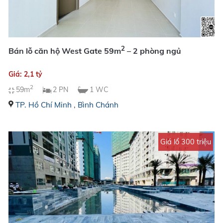
2
Bán lỗ căn hộ West Gate 59m
– 2 phòng ngủ
Giá: 2,1 tỷ
2
59m
2 PN
1 WC
TP. Hồ Chí Minh
,
Bình Chánh
Giá lổ 300 triệu