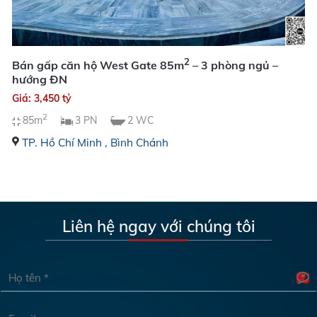
2
Bán gấp căn hộ West Gate 85m
– 3 phòng ngủ –
hướng ĐN
Giá: 3,450 tỷ
2
85m
3 PN
2 WC
TP. Hồ Chí Minh
,
Bình Chánh
Liên hệ ngay với chúng tôi