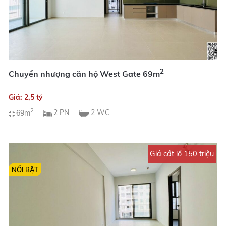
2
Chuyển nhượng căn hộ West Gate 69m
Giá: 2,5 tỷ
2
69m
2 PN
2 WC
Giá cắt lổ 150 triệu
NỔI BẬT