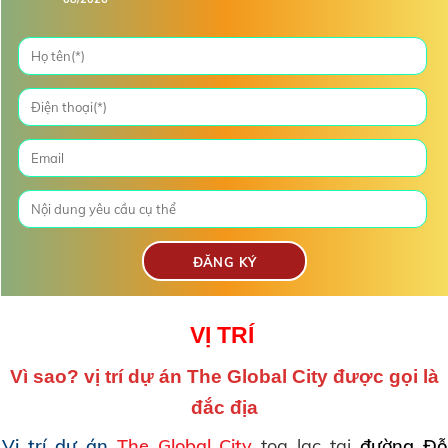
VỊ TRÍ
Vì sao? vị trí dự án The Global City
được gọi là
đắc địa
Vị trí dự án
The Global City
tọa lạc tại
đường Đỗ