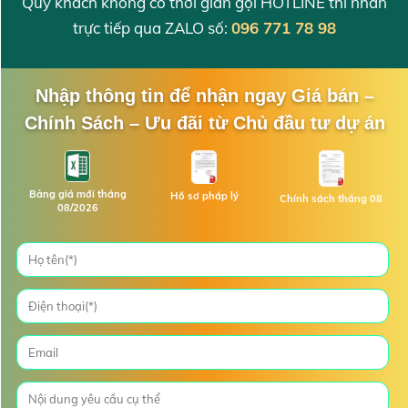
Quý khách không có thời gian gọi HOTLINE thì nhắn
trực tiếp qua ZALO số:
096 771 78 98
Nhập thông tin để nhận ngay Giá bán –
Chính Sách – Ưu đãi từ Chủ đầu tư dự án
Bảng giá mới tháng
Hồ sơ pháp lý
Chính sách tháng 08
08/2026