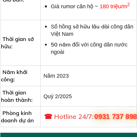
2
Giá rumor căn hộ ~
180 triệu/m
sỡ hữu lâu dài
Sổ hồng
công dân
Việt Nam
Thời gian sở
50 năm
đối với công dân nước
hữu:
ngoài
Năm khởi
Năm 2023
công:
Thời gian
Quý 2/2025
hoàn thành:
Phòng kinh
☎
Hotline 24/7
:
0931 737 89
doanh dự án