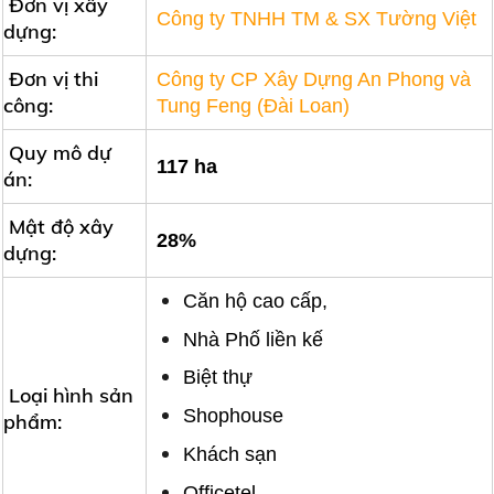
Đơn vị xây
Công ty TNHH TM & SX Tường Việt
dựng:
Đơn vị thi
Công ty CP Xây Dựng An Phong và
công:
Tung Feng (Đài Loan)
Quy mô dự
117 ha
án:
Mật độ xây
28%
dựng:
Căn hộ cao cấp,
Nhà Phố liền kế
Biệt thự
Loại hình sản
Shophouse
phẩm:
Khách sạn
Officetel