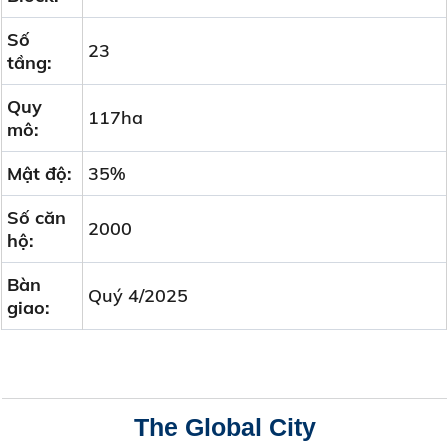
Số
23
tầng:
Quy
117ha
mô:
Mật độ:
35%
Số căn
2000
hộ:
Bàn
Quý 4/2025
giao:
The Global City