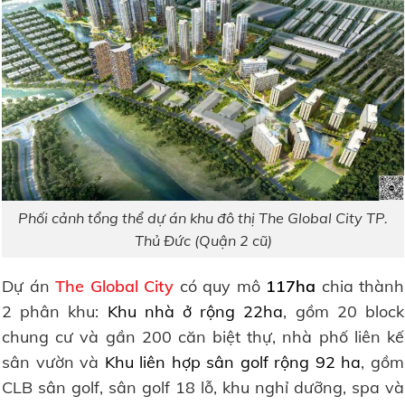
Phối cảnh tổng thể dự án khu đô thị The Global City TP.
Thủ Đức (Quận 2 cũ)
Dự án
The Global City
có quy mô
117ha
chia thành
2 phân khu:
Khu nhà ở rộng 22ha
, gồm 20 block
chung cư và gần 200 căn biệt thự, nhà phố liên kế
sân vườn và
Khu liên hợp sân golf rộng 92 ha
, gồm
CLB sân golf, sân golf 18 lỗ, khu nghỉ dưỡng, spa và