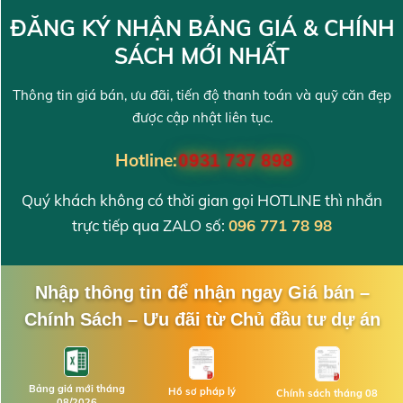
ĐĂNG KÝ NHẬN BẢNG GIÁ & CHÍNH
SÁCH MỚI NHẤT
Thông tin giá bán, ưu đãi, tiến độ thanh toán và quỹ căn đẹp
được cập nhật liên tục.
Hotline:
0931 737 898
Quý khách không có thời gian gọi HOTLINE thì nhắn
trực tiếp qua ZALO số:
096 771 78 98
Nhập thông tin để nhận ngay Giá bán –
Chính Sách – Ưu đãi từ Chủ đầu tư dự án
Bảng giá mới tháng
Hồ sơ pháp lý
Chính sách tháng 08
08/2026