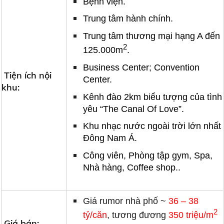
Bệnh viện.
Trung tâm hành chính.
Trung tâm thương mại hạng A đến
2
125.000m
.
Business Center; Convention
Tiện ích nội
Center.
khu:
Kênh đào 2km biểu tượng của tình
yêu “The Canal Of Love”.
Khu nhạc nước ngoài trời lớn nhất
Đông Nam Á.
Công viên, Phòng tập gym, Spa,
Nhà hàng, Coffee shop..
Giá rumor nhà phố ~
36 – 38
2
tỷ/căn
, tương đương
350 triệu/m
Giá bán: