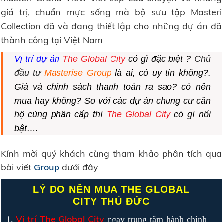
giá trị, chuẩn mực sống mà bộ sưu tập Masteri
Collection đã và đang thiết lập cho những dự án đã
thành công tại Việt Nam
Vị trí dự án
The Global City
có gì đặc biệt ?
Chủ
đầu tư
Masterise Group
là ai, có uy tín không?.
Giá
và
chính sách
thanh toán ra sao? có nên
mua hay không? So với các dự án chung cư căn
hộ cùng phân cấp thì
The Global City
có gì nổi
bật….
Kính mời quý khách cùng tham khảo phân tích qua
bài viết
Group
dưới đây
LÝ DO NÊN MUA THE GLOBAL
CITY
THỦ ĐỨC
Vị trí The Global City
ngay trung tâm hành chính