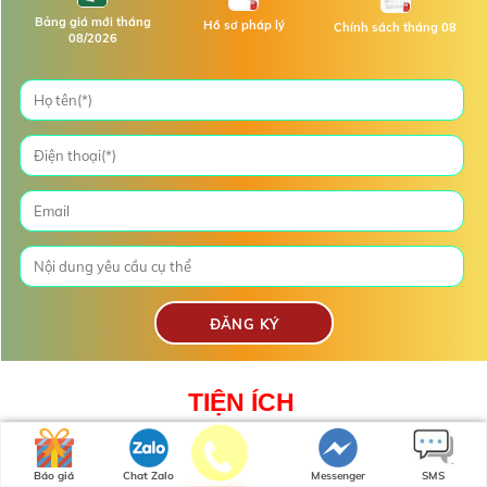
Bảng giá mới tháng
Hồ sơ pháp lý
Chính sách tháng 08
08/2026
TIỆN ÍCH
Các tiện ích nội khu có tại dự án The Global City
Báo giá
Chat Zalo
Messenger
SMS
có gì ?