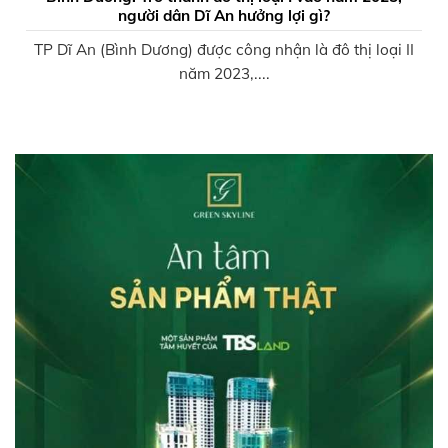
người dân Dĩ An hưởng lợi gì?
TP Dĩ An (Bình Dương) được công nhận là đô thị loại II
năm 2023,....