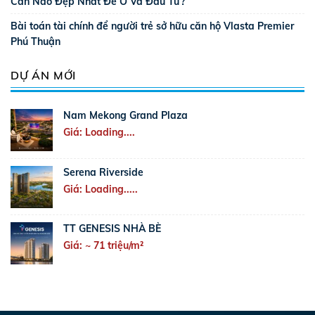
Căn Nào Đẹp Nhất Để Ở Và Đầu Tư?
Bài toán tài chính để người trẻ sở hữu căn hộ Vlasta Premier
Phú Thuận
DỰ ÁN MỚI
Nam Mekong Grand Plaza
Giá: Loading....
Serena Riverside
Giá: Loading.....
TT GENESIS NHÀ BÈ
Giá: ~ 71 triệu/m²