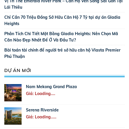
Vị Trí The Emerald River Park – Căn Hộ Ven Sông Sài Gòn Tại
Lái Thiêu
Chỉ Cần 70 Triệu Đồng Sở Hữu Căn Hộ 7 Tỷ tại dự án Gladia
Heights
Phân Tích Chi Tiết Mặt Bằng Gladia Heights: Nên Chọn Mã
Căn Nào Đẹp Nhất Để Ở Và Đầu Tư?
Bài toán tài chính để người trẻ sở hữu căn hộ Vlasta Premier
Phú Thuận
DỰ ÁN MỚI
Nam Mekong Grand Plaza
Giá: Loading....
Serena Riverside
Giá: Loading.....