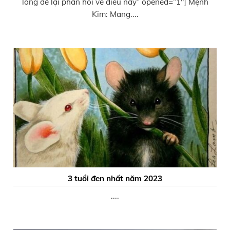
lòng để lại phản hồi về điều này” opened=”1″] Mệnh
Kim: Mang....
3 tuổi đen nhất năm 2023
....