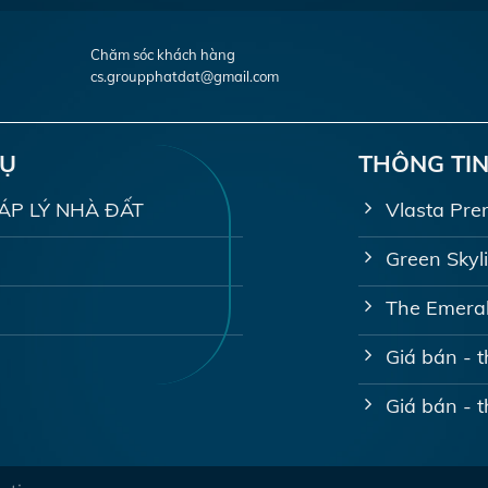
Chăm sóc khách hàng
cs.groupphatdat@gmail.com
VỤ
THÔNG TIN
PHÁP LÝ NHÀ ĐẤT
Vlasta Pre
Green Skyl
The Emeral
Giá bán - 
Giá bán - 