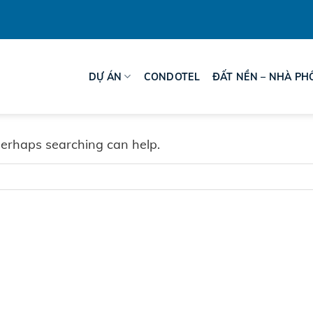
DỰ ÁN
CONDOTEL
ĐẤT NỀN – NHÀ PH
 Perhaps searching can help.