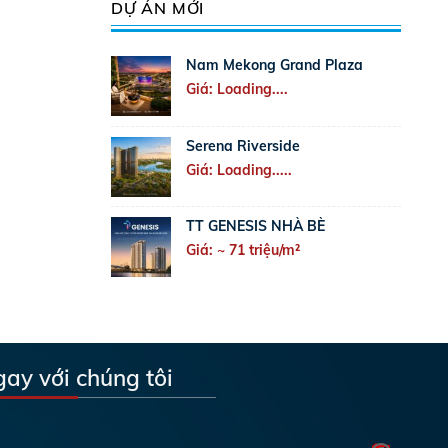
DỰ ÁN MỚI
Nam Mekong Grand Plaza
Giá: Loading....
Serena Riverside
Giá: Loading.....
TT GENESIS NHÀ BÈ
Giá: ~ 71 triệu/m²
gay với chúng tôi