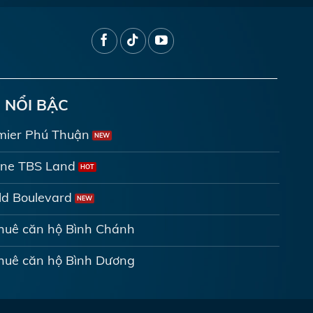
 NỔI BẬC
mier Phú Thuận
ine TBS Land
d Boulevard
thuê căn hộ Bình Chánh
thuê căn hộ Bình Dương