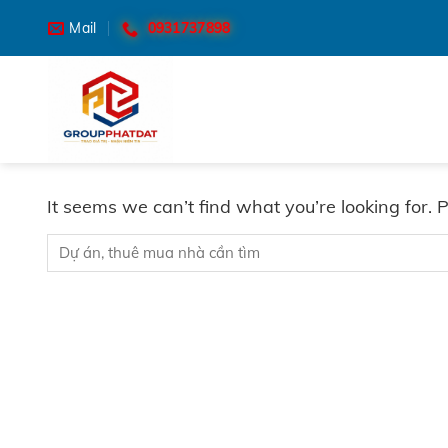
Skip
0931737898
Mail
to
content
It seems we can’t find what you’re looking for.