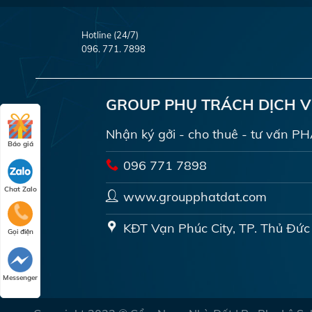
Hotline (24/7)
096. 771. 7898
GROUP PHỤ TRÁCH DỊCH 
Nhận ký gởi - cho thuê - tư vấn 
Báo giá
096 771 7898
Chat Zalo
www.groupphatdat.com
KĐT Vạn Phúc City, TP. Thủ Đức
Gọi điện
Messenger