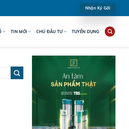
Nhận Ký Gởi
Ố
TIN MỚI
CHỦ ĐẦU TƯ
TUYỂN DỤNG