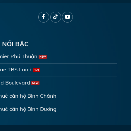
 NỔI BẬC
mier Phú Thuận
ine TBS Land
d Boulevard
thuê căn hộ Bình Chánh
thuê căn hộ Bình Dương