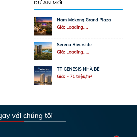
DỰ ÁN MỚI
Nam Mekong Grand Plaza
Giá: Loading....
Serena Riverside
Giá: Loading.....
TT GENESIS NHÀ BÈ
Giá: ~ 71 triệu/m²
gay với chúng tôi