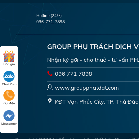
Hotline (24/7)
096. 771. 7898
GROUP PHỤ TRÁCH DỊCH 
Nhận ký gởi - cho thuê - tư vấn 
Báo giá
096 771 7898
Chat Zalo
www.groupphatdat.com
KĐT Vạn Phúc City, TP. Thủ Đức
Gọi điện
Messenger