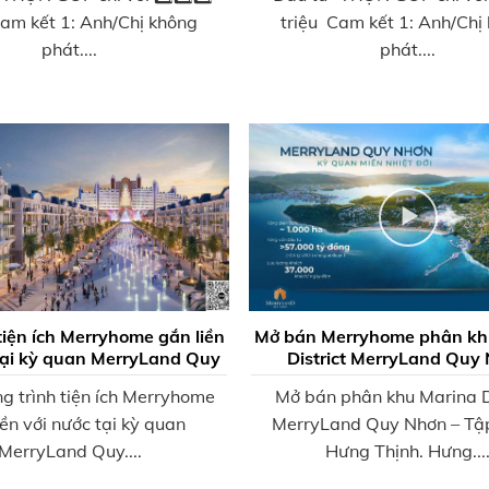
Cam kết 1: Anh/Chị không
triệu Cam kết 1: Anh/Chị
phát....
phát....
tiện ích Merryhome gắn liền
Mở bán Merryhome phân kh
tại kỳ quan MerryLand Quy
District MerryLand Quy
Nhơn
g trình tiện ích Merryhome
Mở bán phân khu Marina D
iền với nước tại kỳ quan
MerryLand Quy Nhơn – Tậ
MerryLand Quy....
Hưng Thịnh. Hưng...