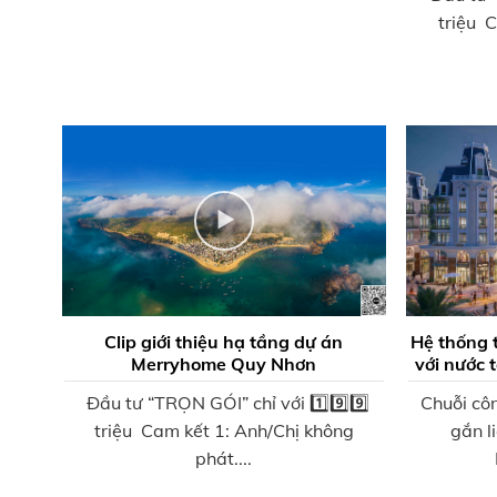
triệu 
Clip giới thiệu hạ tầng dự án
Hệ thống 
Merryhome Quy Nhơn
với nước 
Đầu tư “TRỌN GÓI” chỉ với 1️⃣9️⃣9️⃣
Chuỗi côn
triệu Cam kết 1: Anh/Chị không
gắn l
phát....