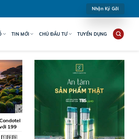
Nhận Ký Gởi
Ố
TIN MỚI
CHỦ ĐẦU TƯ
TUYỂN DỤNG
Condotel
với 199
️⃣9️⃣9️⃣