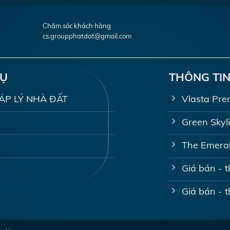
Chăm sóc khách hàng
cs.groupphatdat@gmail.com
VỤ
THÔNG TIN
PHÁP LÝ NHÀ ĐẤT
Vlasta Pre
Green Skyl
The Emeral
Giá bán - 
Giá bán - 