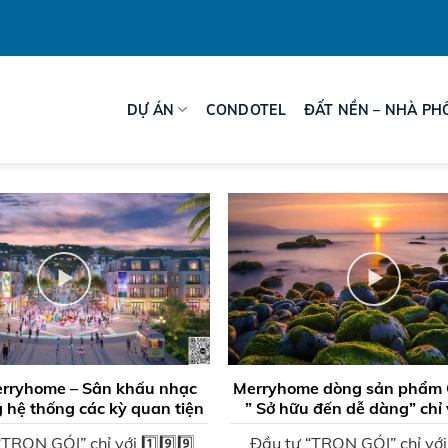
DỰ ÁN
CONDOTEL
ĐẤT NỀN – NHÀ PH
rryhome – Sân khấu nhạc
Merryhome dòng sản phẩm 
 hệ thống các kỳ quan tiện
” Sở hữu đến dễ dàng” chỉ 
ích thế giới
triệu
TRỌN GÓI” chỉ với 1️⃣9️⃣9️⃣
Đầu tư “TRỌN GÓI” chỉ với 1