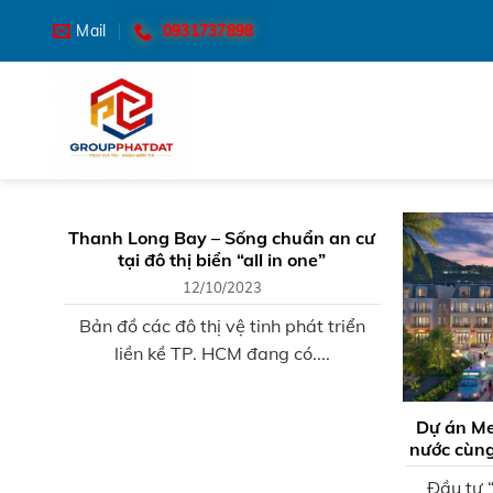
Skip
0931737898
Mail
to
content
Thanh Long Bay – Sống chuẩn an cư
tại đô thị biển “all in one”
12/10/2023
Bản đồ các đô thị vệ tinh phát triển
liền kề TP. HCM đang có....
Dự án Me
nước cùng
Đầu tư “