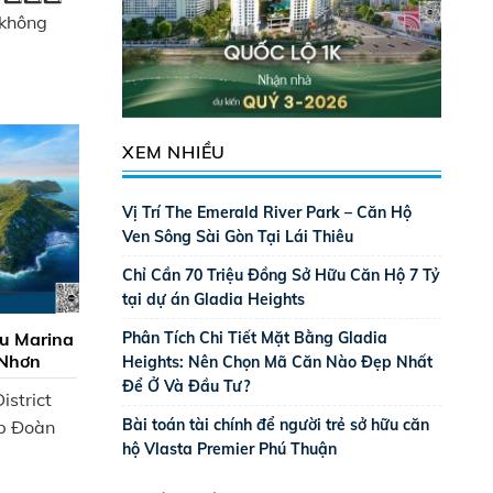
 không
XEM NHIỀU
Vị Trí The Emerald River Park – Căn Hộ
Ven Sông Sài Gòn Tại Lái Thiêu
Chỉ Cần 70 Triệu Đồng Sở Hữu Căn Hộ 7 Tỷ
tại dự án Gladia Heights
u Marina
Phân Tích Chi Tiết Mặt Bằng Gladia
 Nhơn
Heights: Nên Chọn Mã Căn Nào Đẹp Nhất
Để Ở Và Đầu Tư?
istrict
Bài toán tài chính để người trẻ sở hữu căn
p Đoàn
hộ Vlasta Premier Phú Thuận
.