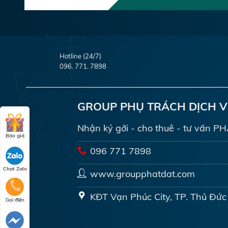
Hotline (24/7)
096. 771. 7898
GROUP PHỤ TRÁCH DỊCH 
Nhận ký gởi - cho thuê - tư vấn 
Báo giá
096 771 7898
Chat Zalo
www.groupphatdat.com
KĐT Vạn Phúc City, TP. Thủ Đức
Gọi điện