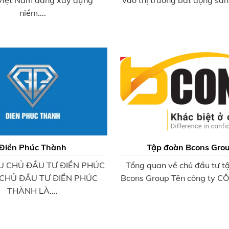
Việt Nam đang xây dựng
vào thị trường bất động sản 
niềm....
Điền Phúc Thành
Tập đoàn Bcons Gro
ỆU CHỦ ĐẦU TƯ ĐIỀN PHÚC
Tổng quan về chủ đầu tư t
CHỦ ĐẦU TƯ ĐIỀN PHÚC
Bcons Group Tên công ty CÔ
THÀNH LÀ....