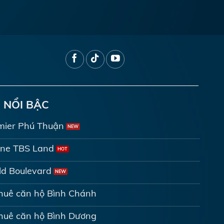
 NỔI BẬC
mier Phú Thuận
ine TBS Land
d Boulevard
thuê căn hộ Bình Chánh
thuê căn hộ Bình Dương