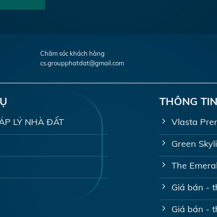
Chăm sóc khách hàng
cs.groupphatdat@gmail.com
VỤ
THÔNG TIN
PHÁP LÝ NHÀ ĐẤT
Vlasta Pre
Green Skyl
The Emeral
Giá bán - 
Giá bán - 