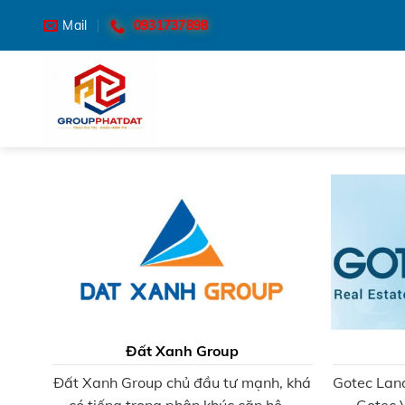
Skip
0931737898
Mail
to
content
Đất Xanh Group
Đất Xanh Group chủ đầu tư mạnh, khá
Gotec Lan