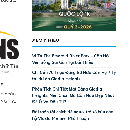
sau 2....
XEM NHIỀU
Vị Trí The Emerald River Park – Căn Hộ
Ven Sông Sài Gòn Tại Lái Thiêu
Chỉ Cần 70 Triệu Đồng Sở Hữu Căn Hộ 7 Tỷ
tại dự án Gladia Heights
up
Phân Tích Chi Tiết Mặt Bằng Gladia
ập đoàn
Heights: Nên Chọn Mã Căn Nào Đẹp Nhất
NG TY....
Để Ở Và Đầu Tư?
Bài toán tài chính để người trẻ sở hữu căn
hộ Vlasta Premier Phú Thuận