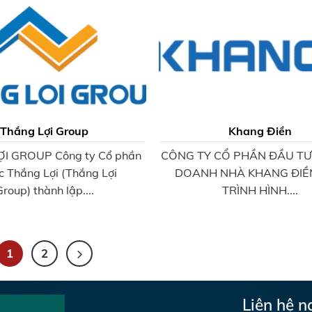
Thắng Lợi Group
Khang Điền
I GROUP Công ty Cổ phần
CÔNG TY CỔ PHẦN ĐẦU TƯ
c Thắng Lợi (Thắng Lợi
DOANH NHÀ KHANG ĐIỀ
Group) thành lập....
TRÌNH HÌNH....
1
2
Liên hệ n