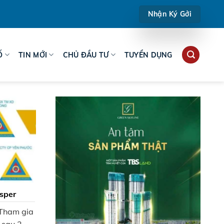
Nhận Ký Gởi
Ố
TIN MỚI
CHỦ ĐẦU TƯ
TUYỂN DỤNG
sper
 Tham gia