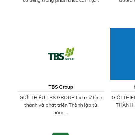
có tiếng trong phân khúc căn hộ....
Gotec 
TBS Group
GIỚI THIỆU TBS GROUP Lịch sử hình
GIỚI THI
thành và phát triển Thành lập từ
THÀNH 
năm....